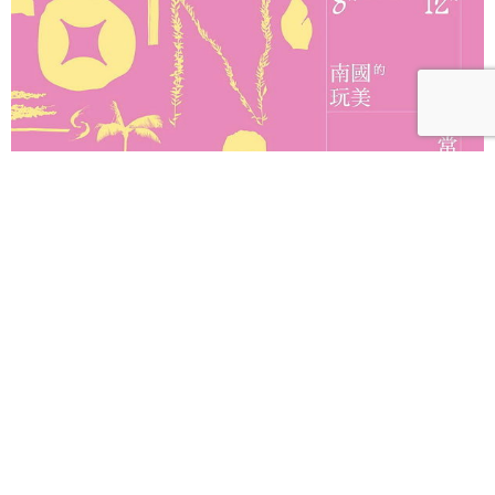
2026南國漫讀節「南國的玩美日常」翻玩美學 萬城
目學、妹島和世驚豔