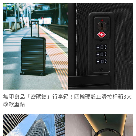
無印良品「密碼鎖」行李箱！四輪硬殼止滑拉桿箱3大
改款重點