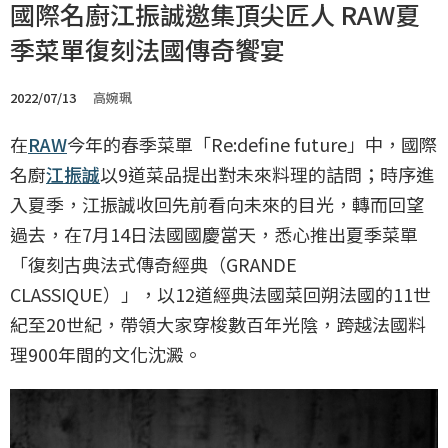
國際名廚江振誠邀集頂尖匠人 RAW夏
季菜單復刻法國傳奇饗宴
2022/07/13
高婉珮
在
RAW
今年的春季菜單「Re:define future」中，國際
名廚
江振誠
以9道菜品提出對未來料理的詰問；時序進
入夏季，江振誠收回先前看向未來的目光，轉而回望
過去，在7月14日法國國慶當天，悉心推出夏季菜單
「復刻古典法式傳奇經典（GRANDE
CLASSIQUE）」，以12道經典法國菜回朔法國的11世
紀至20世紀，帶領大家穿梭數百年光陰，跨越法國料
理900年間的文化沈澱。