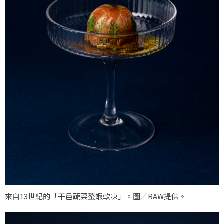
來自13世紀的「干邑蔬菜螯蝦軟凍」。圖／RAW提供。