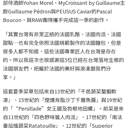
部侍酒師Yohan Morel、MyCroissant by Guillaume主
廚Guillaume Pédron與PEUSUS Caviar的Pascal
Boucon，與RAW團隊攜手完成這一季的創作。
「其實台灣有非常正統的法國乳酪、法國肉派、法國
甜點…也有完全依照法國規範製作的法國麵包，但是
很多人都不知道，這些法國專業匠人在台灣是存在
的。所以我這次也很感謝這5位已經在台灣落地生根的
法國朋友們，把屬於法國的美好與浪漫跟我們分
享。」
這套夏季菜單包括來自13世紀的「干邑蔬菜螯蝦軟
凍」、15世紀的「煙燻背脂沙丁千層魚醬」與19世紀
的「“Persillade”女王腿及勃根地田螺」。前菜是來
自11世紀的「四色野味獵人肉派」、17世紀的「南法
番茄燴蔬菜Ratatouille」、12世紀的「Superior