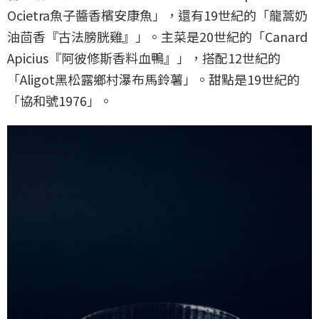
Ocietra魚子醬香檳安康魚」，還有19世紀的「龍蒿奶
油茴香『古法膀胱雞』」。主菜是20世紀的「Canard
Apicius『阿彼修斯香料血鴨』」，搭配12世紀的
「Aligot黑松露鄉村瀑布馬鈴薯」。甜點是19世紀的
「協和號1976」。