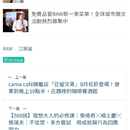
免費品嘗RAW新一季菜單！全球城市徵文
活動熱烈募集中
RAW
﹒
江振誠
﹒
WhatsApp
←
上一篇
cama café旗艦店「豆留文青」8月松菸登場！營
業到晚上10點半，古蹟裡的咖啡餐酒館
下一篇
→
【500談】理想大人的必修課：張倚奇╳楊士慶╳
張瑞夫：不從眾、多方嘗試 用成就與行為回應
阻力