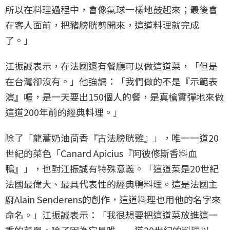
所以在料理過程中，會像氣球一樣地鼓起來；最後會
在客人面前，把豬膀胱剪開來，這道料理就完成
了。」
江振誠表示，在法國還有餐廳可以做這道菜，「但是
在台灣卻沒有。」他強調：「我們做的不是『示範表
演』喔，是一天要出150個人的餐，是真槍實彈地來做
這道200年前的經典料理。」
除了「龍蒿奶油茴香『古法膀胱雞』」，唯一一道20
世紀的菜色「Canard Apicius『阿彼修斯香料血
鴨』」，也對江振誠有特殊意義。「這道菜是20世紀
法國最偉大、最具代表性的經典鴨料理。這是法國主
廚Alain Senderens的創作，這道料理也用他的名字來
命名。」江振誠表示：「我很想要把這道菜放進這一