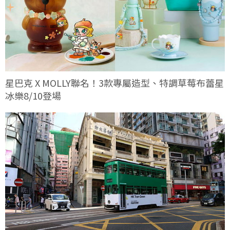
星巴克 X MOLLY聯名！3款專屬造型、特調草莓布蕾星
冰樂8/10登場