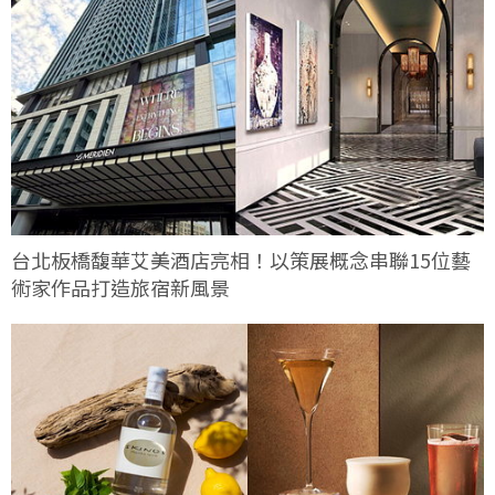
台北板橋馥華艾美酒店亮相！以策展概念串聯15位藝
術家作品打造旅宿新風景