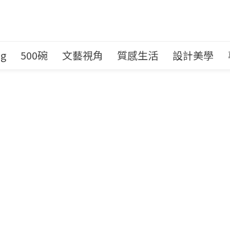
ng
500碗
文藝視角
質感生活
設計美學