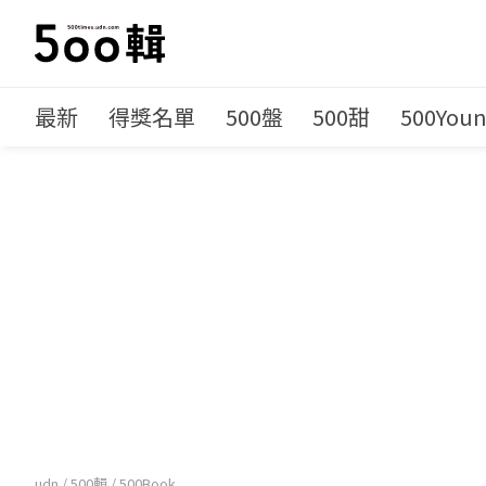
最新
得獎名單
500盤
500甜
500You
udn
/
500輯
/
500Book