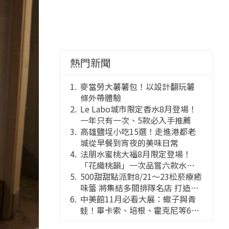
熱門新聞
麥當勞大薯薯包！以設計翻玩薯
條外帶體驗
Le Labo城市限定香水8月登場！
一年只有一次、5款必入手推薦
高雄鹽埕小吃15選！走進港都老
城從早餐到宵夜的美味日常
法朋水蜜桃大福8月限定登場！
「花織桃韻」一次品嘗六款水蜜
桃花果大福
500甜甜點派對8/21～23松菸療癒
味蕾 將集結多間排隊名店 打造靈
感創意的舞台
中美館11月必看大展：蠍子與青
蛙！畢卡索、培根、霍克尼等66
件國巨典藏亮相