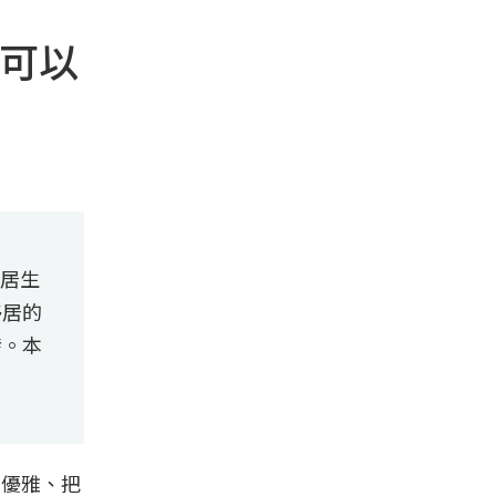
中可以
移居生
移居的
發。本
很優雅、把