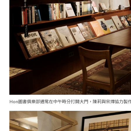
Hon圖書俱樂部通常在中午時分打開大門，陳莉與宗燁協力製