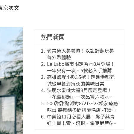
東京次文
熱門新聞
麥當勞大薯薯包！以設計翻玩薯
條外帶體驗
Le Labo城市限定香水8月登場！
一年只有一次、5款必入手推薦
高雄鹽埕小吃15選！走進港都老
城從早餐到宵夜的美味日常
法朋水蜜桃大福8月限定登場！
「花織桃韻」一次品嘗六款水蜜
桃花果大福
500甜甜點派對8/21～23松菸療癒
味蕾 將集結多間排隊名店 打造靈
感創意的舞台
中美館11月必看大展：蠍子與青
蛙！畢卡索、培根、霍克尼等66
件國巨典藏亮相