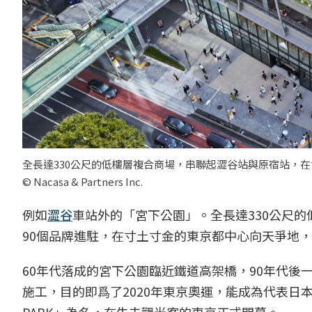
全長達330公尺的低樓層複合商場，串聯起澀谷站與原宿站，在寸土
© Nacasa & Partners Inc.
例如
澀谷
車站外的「宮下公園」。全長達330公尺
90個品牌進駐，在寸土寸金的東京都中心向天爭地
60年代落成的宮下公園臨近鐵道高架橋，90年代後
施工，目的即爲了2020年東京奧運，能成為代表日本都
PARK」為名，在失去觀光客的東京正式開幕。