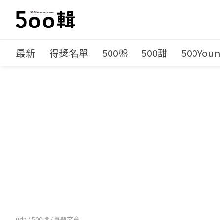
最新
得獎名單
500盤
500甜
500You
udn
/
500輯
/
專題文章