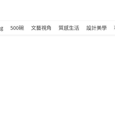
ng
500碗
文藝視角
質感生活
設計美學