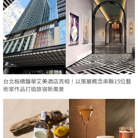
台北板橋馥華艾美酒店亮相！以策展概念串聯15位藝
術家作品打造旅宿新風景