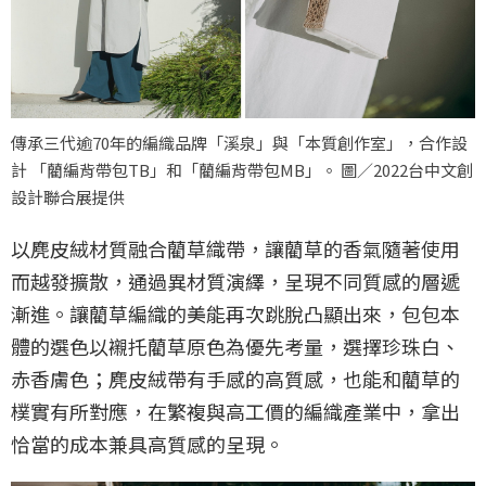
傳承三代逾70年的編織品牌「溪泉」與「本質創作室」，合作設
計 「藺編背帶包TB」和「藺編背帶包MB」。 圖／2022台中文創
設計聯合展提供
以麂皮絨材質融合藺草織帶，讓藺草的香氣隨著使用
而越發擴散，通過異材質演繹，呈現不同質感的層遞
漸進。讓藺草編織的美能再次跳脫凸顯出來，包包本
體的選色以襯托藺草原色為優先考量，選擇珍珠白、
赤香膚色；麂皮絨帶有手感的高質感，也能和藺草的
樸實有所對應，在繁複與高工價的編織產業中，拿出
恰當的成本兼具高質感的呈現。