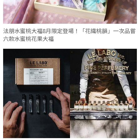
法朋水蜜桃大福8月限定登場！「花織桃韻」一次品嘗
六款水蜜桃花果大福