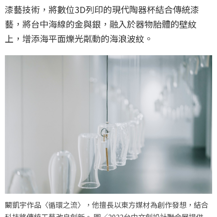
漆藝技術，將數位3D列印的現代陶器杯結合傳統漆
藝，將台中海線的金與銀，融入於器物胎體的壁紋
上，增添海平面爍光粼動的海浪波紋。
闞凱宇作品〈循環之流〉，他擅長以東方媒材為創作發想，結合
科技將傳統工藝改良創新。 圖／2022台中文創設計聯合展提供