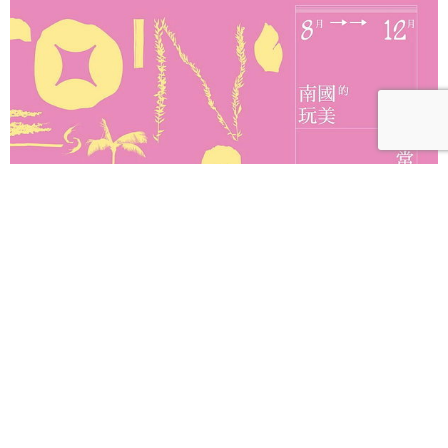
2026南國漫讀節「南國的玩美日常」翻玩美學 萬城
目學、妹島和世驚豔