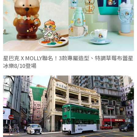
星巴克 X MOLLY聯名！3款專屬造型、特調草莓布蕾星
冰樂8/10登場