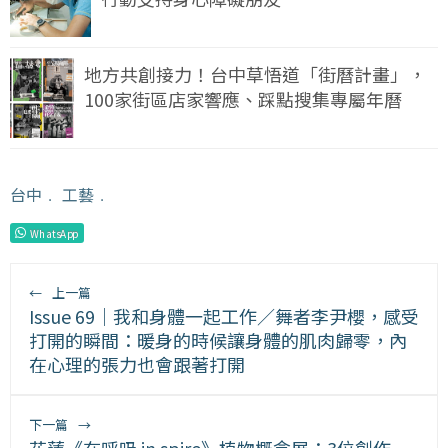
地方共創接力！台中草悟道「街曆計畫」，
100家街區店家響應、踩點搜集專屬年曆
台中
﹒
工藝
﹒
WhatsApp
←
上一篇
Issue 69｜我和身體一起工作／舞者李尹櫻，感受
打開的瞬間：暖身的時候讓身體的肌肉歸零，內
在心理的張力也會跟著打開
下一篇
→