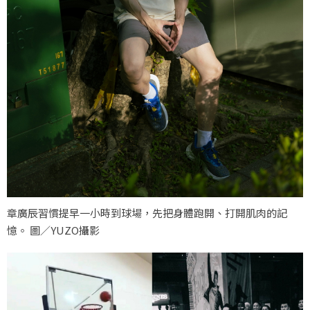
章廣辰習慣提早一小時到球場，先把身體跑開、打開肌肉的記
憶。 圖／YUZO攝影