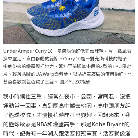
Under Armour Curry 10｜章廣辰偏好低筒藍球鞋，冒一點風險
換來靈活、自由移動的雙腳。Curry 10是一雙充滿科技的鞋子：
中底帶來的緩震與抓地力、延伸至前腳掌中段的X型的TPU穩定
片、輕薄貼腳的UA Warp面料等，很貼近章廣辰的使用偏好，他
甚至喜歡到包色買了三雙。 圖／YUZO攝影
我小時候住三重，經常在夜市、公園、宮廟混，沒把
運動當一回事，直到國高中搬去桃園，高中跟朋友組
了籃球校隊，才慢慢花時間打出興趣。回想起來，我
的籃球啟蒙是NBA和灌籃高手，那是Kobe Bryant的
時代，記得有一年湖人跟活塞打冠軍賽，活塞就像灌