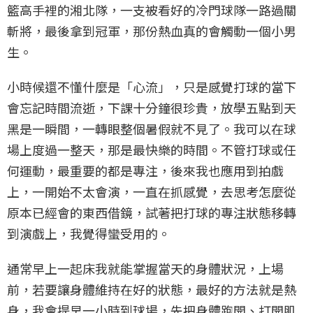
籃高手裡的湘北隊，一支被看好的冷門球隊一路過關
斬將，最後拿到冠軍，那份熱血真的會觸動一個小男
生。
小時候還不懂什麼是「心流」，只是感覺打球的當下
會忘記時間流逝，下課十分鐘很珍貴，放學五點到天
黑是一瞬間，一轉眼整個暑假就不見了。我可以在球
場上度過一整天，那是最快樂的時間。不管打球或任
何運動，最重要的都是專注，後來我也應用到拍戲
上，一開始不太會演，一直在抓感覺，去思考怎麼從
原本已經會的東西借鏡，試著把打球的專注狀態移轉
到演戲上，我覺得蠻受用的。
通常早上一起床我就能掌握當天的身體狀況，上場
前，若要讓身體維持在好的狀態，最好的方法就是熱
身，我會提早一小時到球場，先把身體跑開、打開肌