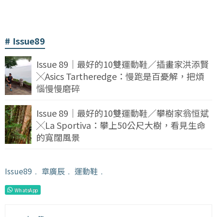
Issue89
Issue 89｜最好的10雙運動鞋／插畫家洪添賢
╳Asics Tartheredge：慢跑是百憂解，把煩
惱慢慢磨碎
Issue 89｜最好的10雙運動鞋／攀樹家翁恒斌
╳La Sportiva：攀上50公尺大樹，看見生命
的寬闊風景
Issue89
﹒
章廣辰
﹒
運動鞋
﹒
WhatsApp