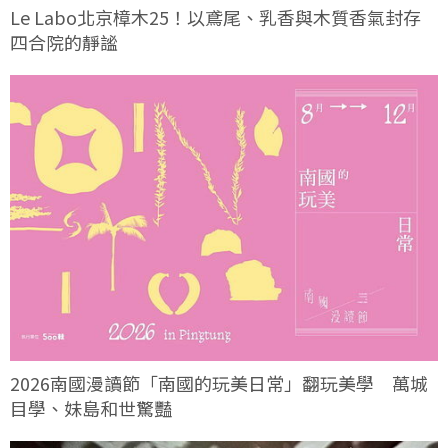
Le Labo北京樟木25！以鳶尾、乳香與木質香氣封存
四合院的靜謐
2026南國漫讀節「南國的玩美日常」翻玩美學 萬城
目學、妹島和世驚豔