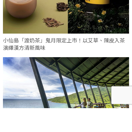
小仙島「渡奶茶」鬼月限定上市！以艾草、陳皮入茶
演繹漢方清新風味