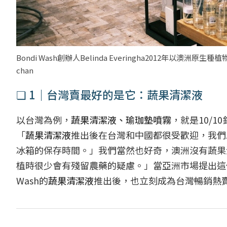
Bondi Wash創辦人Belinda Everingha2012年以澳洲原生種
chan
❏ 1｜台灣賣最好的是它：蔬果清潔液
以台灣為例，
蔬果清潔液、瑜珈墊噴霧
，就是10/1
「
蔬果清潔液
推出後在台灣和中國都很受歡迎，我們
冰箱的保存時間。」我們當然也好奇，澳洲沒有蔬果清
植時很少會有殘留農藥的疑慮。」當亞洲市場提出這個
Wash的
蔬果清潔液
推出後，也立刻成為台灣暢銷熱