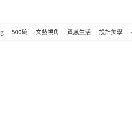
ng
500碗
文藝視角
質感生活
設計美學