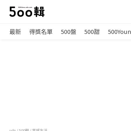
最新
得獎名單
500盤
500甜
500You
udn
/
500輯
/
質感生活