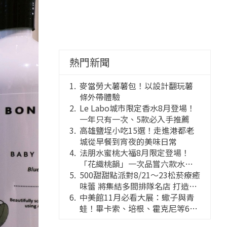
熱門新聞
麥當勞大薯薯包！以設計翻玩薯
條外帶體驗
Le Labo城市限定香水8月登場！
一年只有一次、5款必入手推薦
高雄鹽埕小吃15選！走進港都老
城從早餐到宵夜的美味日常
法朋水蜜桃大福8月限定登場！
「花織桃韻」一次品嘗六款水蜜
桃花果大福
500甜甜點派對8/21～23松菸療癒
味蕾 將集結多間排隊名店 打造靈
感創意的舞台
中美館11月必看大展：蠍子與青
蛙！畢卡索、培根、霍克尼等66
件國巨典藏亮相