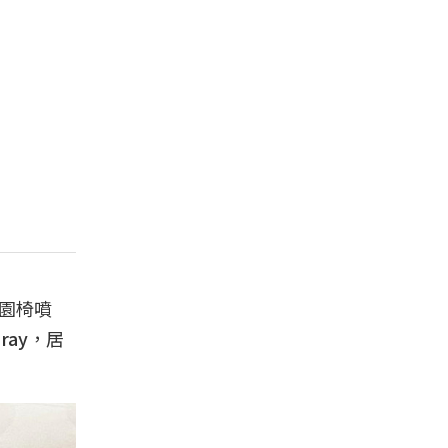
園椅噴
ray
，居