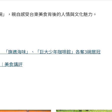
0碗」，親自感受台東美食背後的人情與文化魅力。
曉 「旗遇海味」、「巨大少年咖啡館」各奪3碗居冠
恩︱美食講評