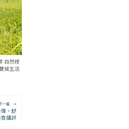
 自然裡
雙城生活
下一篇
→
柏偉、舒
美食講評