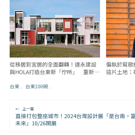
偏執於寫歌
從移居到宜居的全面翻轉！達永建設
這片土地：
與HOLA打造台東新「佇所」 重新刻
恩
畫對於美好居住的想像
台東
﹒
台東100碗
﹒
←
上一篇
直接打包整座城市！2024台灣設計展「是台南，
未來」10/26開展