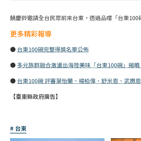
饒慶鈴邀請全台民眾前來台東，透過品嚐「台東10
更多精彩報導
●
台東100碗完整得獎名單公佈
●
多元族群融合激盪出海陸美味「台東100碗」揭
●
台東100碗 評審葉怡蘭、楊柏偉、舒米恩、武撒
【臺東縣政府廣告】
台東