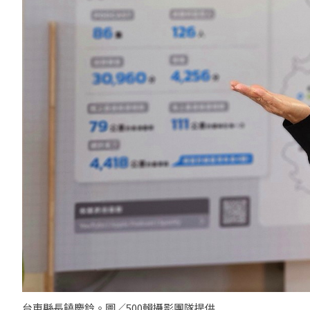
台東縣長饒慶鈴。圖／500輯攝影團隊提供