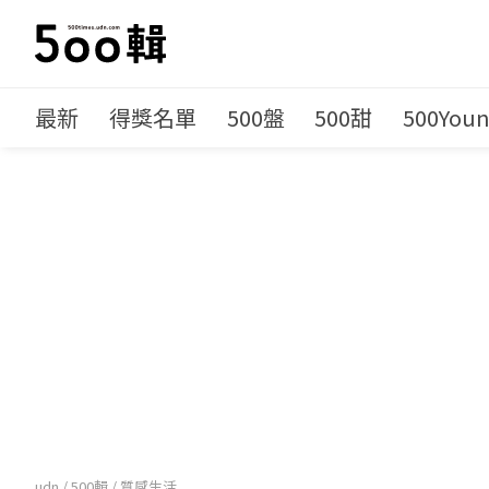
最新
得獎名單
500盤
500甜
500You
udn
/
500輯
/
質感生活