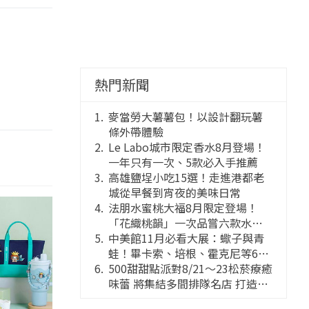
熱門新聞
麥當勞大薯薯包！以設計翻玩薯
條外帶體驗
Le Labo城市限定香水8月登場！
一年只有一次、5款必入手推薦
高雄鹽埕小吃15選！走進港都老
城從早餐到宵夜的美味日常
法朋水蜜桃大福8月限定登場！
「花織桃韻」一次品嘗六款水蜜
桃花果大福
中美館11月必看大展：蠍子與青
蛙！畢卡索、培根、霍克尼等66
件國巨典藏亮相
500甜甜點派對8/21～23松菸療癒
味蕾 將集結多間排隊名店 打造靈
感創意的舞台