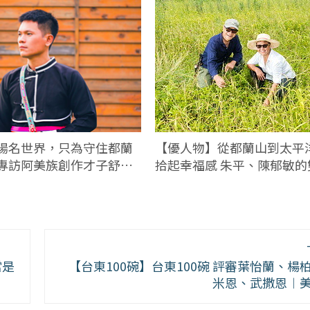
揚名世界，只為守住都蘭
【優人物】從都蘭山到太平洋
專訪阿美族創作才子舒米
拾起幸福感 朱平、陳郁敏的
當是
【台東100碗】台東100碗 評審葉怡蘭、楊
米恩、武撒恩︱