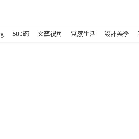
ng
500碗
文藝視角
質感生活
設計美學