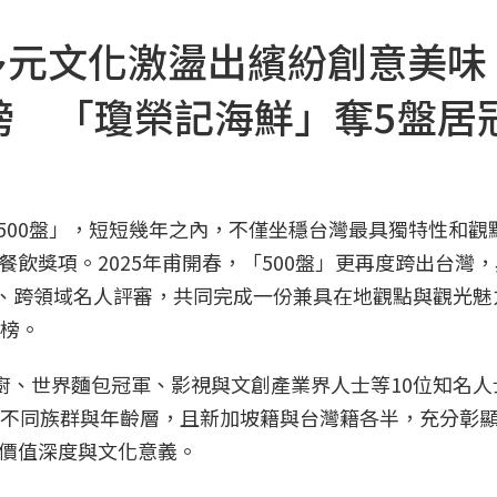
多元文化激盪出繽紛創意美味
進榜 「瓊榮記海鮮」奪5盤居
「500盤」，短短幾年之內，不僅坐穩台灣最具獨特性和觀
飲獎項。2025年甫開春，「500盤」更再度跨出台灣
界、跨領域名人評審，共同完成一份兼具在地觀點與觀光魅
進榜。
廚、世界麵包冠軍、影視與文創產業界人士等10位知名人
表不同族群與年齡層，且新加坡籍與台灣籍各半，充分彰
價值深度與文化意義。