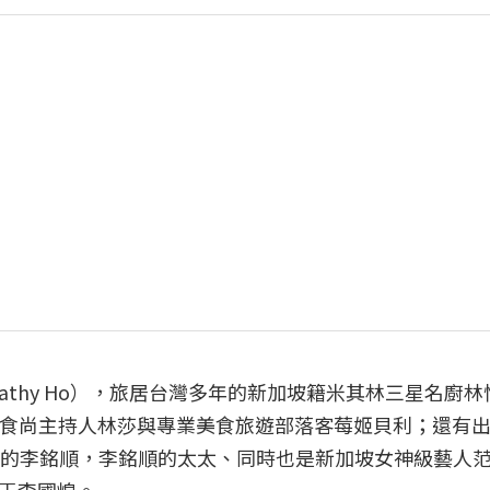
athy Ho），旅居台灣多年的新加坡籍米其林三星名廚林
寶春，食尚主持人林莎與專業美食旅遊部落客莓姬貝利；還有
定的李銘順，李銘順的太太、同時也是新加坡女神級藝人