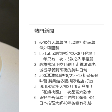
熱門新聞
麥當勞大薯薯包！以設計翻玩薯
條外帶體驗
Le Labo城市限定香水8月登場！
一年只有一次、5款必入手推薦
高雄鹽埕小吃15選！走進港都老
城從早餐到宵夜的美味日常
500甜甜點派對8/21～23松菸療癒
味蕾 將集結多間排隊名店 打造靈
感創意的舞台
法朋水蜜桃大福8月限定登場！
「花織桃韻」一次品嘗六款水蜜
桃花果大福
東野圭吾留給世界的106部小說！
日本推理大師40年的創作軌跡