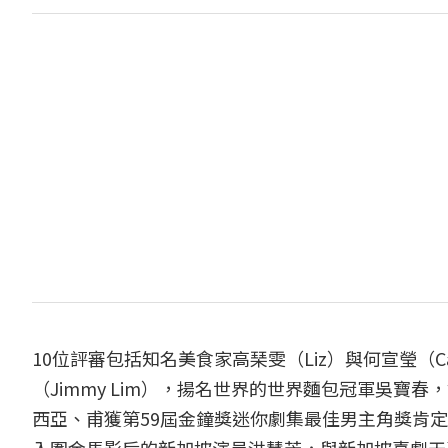
10位評審包括知名美食家高琹雯（Liz）與何宣瑩（C
（Jimmy Lim），揚名世界的世界麵包冠軍吳
西亞、甫獲第59屆金鐘獎迷你劇集最佳男主角獎肯