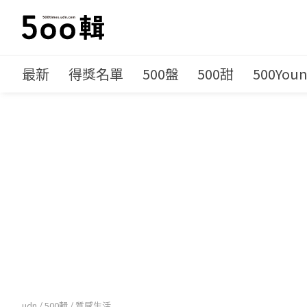
最新
得獎名單
500盤
500甜
500You
udn
/
500輯
/
質感生活