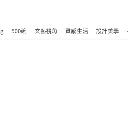
ng
500碗
文藝視角
質感生活
設計美學