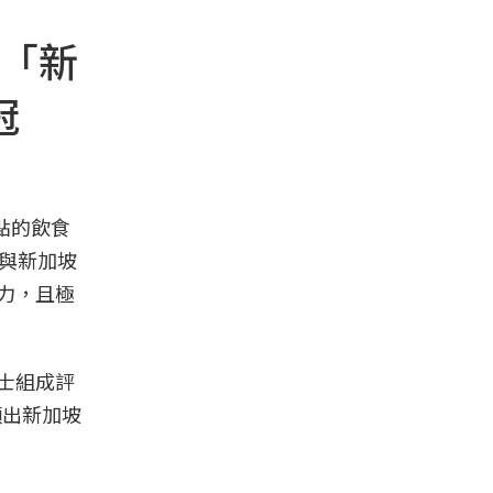
 「新
冠
點的飲食
，與新加坡
力，且極
士組成評
顯出新加坡