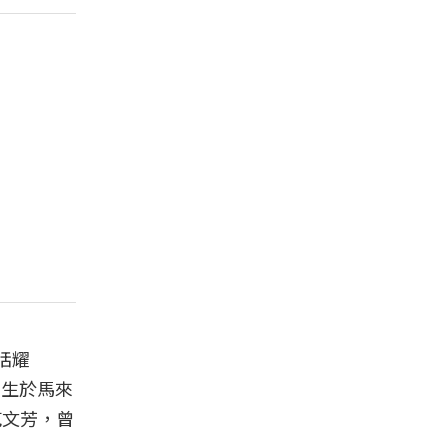
恬耀
出生於馬來
范文芳，曾