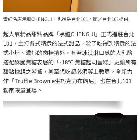
當紅名店承繼CHENG JI，也進駐台北101。圖／台北101提供
超⼈氣精品甜點品牌「承繼CHENG JI」正式進駐台北
101，主打各式精緻的法式甜品，除了吃得到精緻的法
式小塔、濃郁的肉桂捲外，有著冰淇淋口感的人乳酪
搭配酥脆焦糖表層的「-18°C 焦糖起司蛋糕」更讓所有
甜點控趨之若鶩，甚至想吃都必須等上數周。全新⼒
作「Truffle Brownie⽣巧克⼒布朗尼」也在台北101
獨家限量登場。