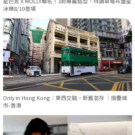
星巴克 X MOLLY聯名！3款專屬造型、特調草莓布蕾星
冰樂8/10登場
Only in Hong Kong｜東西交融，新舊並存 ｜摺疊城
市-香港