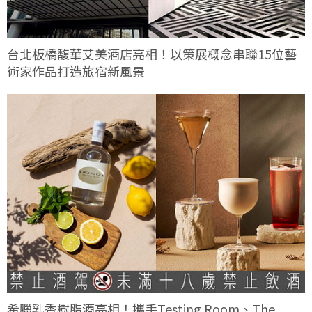
台北板橋馥華艾美酒店亮相！以策展概念串聯15位藝
術家作品打造旅宿新風景
希臘乳香樹脂酒亮相！攜手Testing Room、The