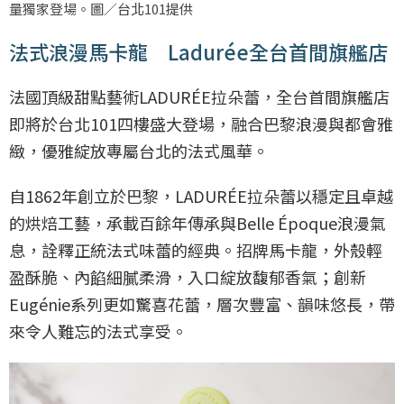
量獨家登場。圖／台北101提供
法式浪漫馬卡龍 Ladurée全台首間旗艦店
法國頂級甜點藝術LADURÉE拉朵蕾，全台首間旗艦店
即將於台北101四樓盛大登場，融合巴黎浪漫與都會雅
緻，優雅綻放專屬台北的法式風華。
自1862年創立於巴黎，LADURÉE拉朵蕾以穩定且卓越
的烘焙工藝，承載百餘年傳承與Belle Époque浪漫氣
息，詮釋正統法式味蕾的經典。招牌馬卡龍，外殼輕
盈酥脆、內餡細膩柔滑，入口綻放馥郁香氣；創新
Eugénie系列更如驚喜花蕾，層次豐富、韻味悠長，帶
來令人難忘的法式享受。