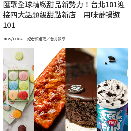
匯聚全球精緻甜品新勢力！台北101迎
接四大話題級甜點新店 用味蕾暢遊
101
2025/11/04
記者顏甫珉／台北報導