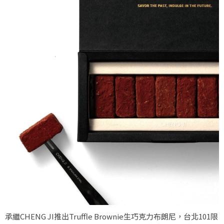
承繼CHENG JI推出Truffle Brownie⽣巧克⼒布朗尼，台北101限