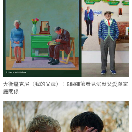
大衛霍克尼〈我的父母〉！8個細節看見沉默父愛與家
庭關係