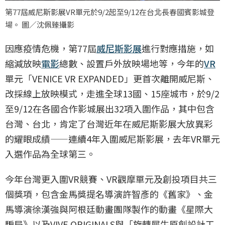
第77屆威尼斯影展VR單元於9/2起至9/12在台北長春國賓影城登
場。 圖／沈佩臻攝影
因應疫情危機，第77屆
威尼斯影展
進行對應措施，如
縮減放映
電影
總數、設置戶外放映場地等，今年的
VR
單元「VENICE VR EXPANDED」更首次離開威尼斯、
改採線上放映模式，走進全球13國、15座城市，於9/2
至9/12在各國合作影城展出32項入圍作品，其中包含
台灣、台北，肯定了台灣近年在威尼斯影展大放異彩
的耀眼成績——連續4年入圍威尼斯影展，去年VR單元
入選作品為全球第三。
今年台灣更入圍VR競賽、VR觀摩單元及創投項目共三
個獎項，包含金馬獎提名導演許智彥的《舊家》、金
馬導演徐漢強與阿根廷動畫團隊製作的動畫《星際大
騙局》以及VIVE ORIGINALS與「旋轉犀牛原創設計工