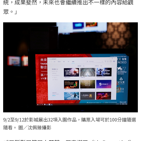
統，成果斐然，未來也會繼續推出不一樣的內容給觀
眾。」
9/2至9/12於影城展出32項入圍作品，購票入場可於100分鐘隨選
隨看。 圖／沈佩臻攝影