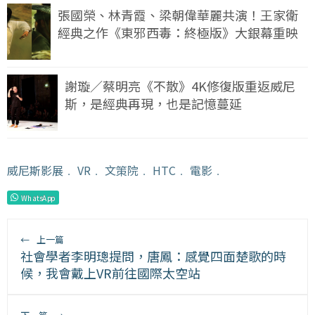
張國榮、林青霞、梁朝偉華麗共演！王家衛
經典之作《東邪西毒：終極版》大銀幕重映
謝璇／蔡明亮《不散》4K修復版重返威尼
斯，是經典再現，也是記憶蔓延
威尼斯影展
﹒
VR
﹒
文策院
﹒
HTC
﹒
電影
﹒
WhatsApp
←
上一篇
社會學者李明璁提問，唐鳳：感覺四面楚歌的時
候，我會戴上VR前往國際太空站