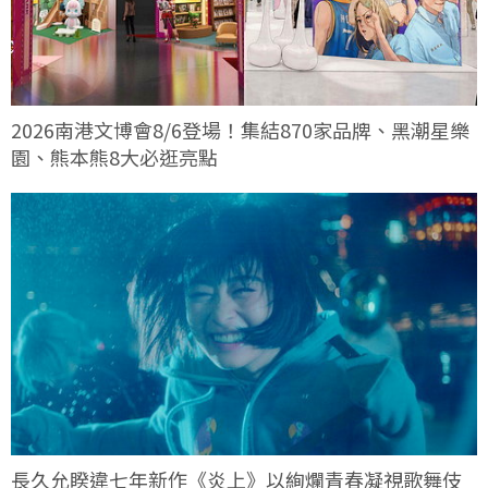
2026南港文博會8/6登場！集結870家品牌、黑潮星樂
園、熊本熊8大必逛亮點
長久允睽違七年新作《炎上》以絢爛青春凝視歌舞伎