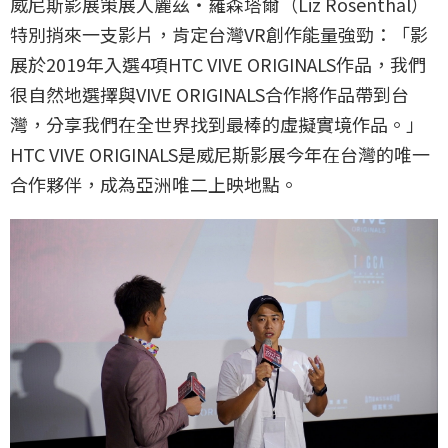
威尼斯影展策展人麗茲・羅森塔爾（Liz Rosenthal）
特別捎來一支影片，肯定台灣VR創作能量強勁：「影
展於2019年入選4項HTC VIVE ORIGINALS作品，我們
很自然地選擇與VIVE ORIGINALS合作將作品帶到台
灣，分享我們在全世界找到最棒的虛擬實境作品。」
HTC VIVE ORIGINALS是威尼斯影展今年在台灣的唯一
合作夥伴，成為亞洲唯二上映地點。