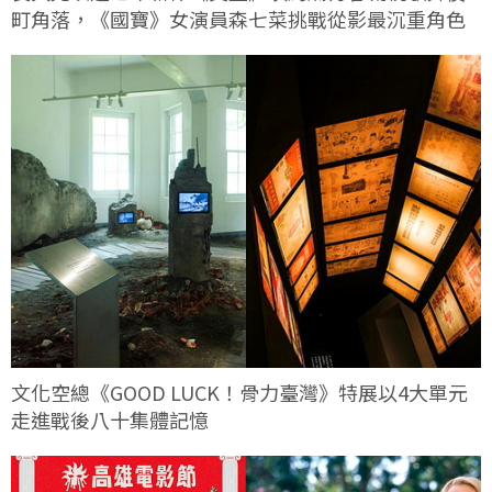
町角落，《國寶》女演員森七菜挑戰從影最沉重角色
文化空總《GOOD LUCK！骨力臺灣》特展以4大單元
走進戰後八十集體記憶