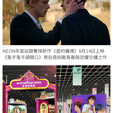
NEON年度話題驚悚新作《愛的魔樣》8月14日上映
《鬼手鬼手請開口》喬伯德挑戰青春與恐懼交纏之作