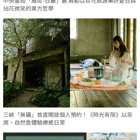
中央書局「風荷-日麗」展 蔣勳以荷花歌詠美好夏日與
拈花微笑的東方哲學
三峽「無礦」首度開放個人預約！《時光有隙》以茶
席、自然食體驗療癒日常