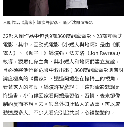
入圍作品《舊家》導演許智彥。 圖／沈佩臻攝影
32部入圍作品中包含9部360度觀摩電影、23部互動式
電影。其中，互動式電影《小矮人與地精》是由《鋼
鐵人》、《獅子王》導演強・法夫洛（Jon Favreau）
執導，觀眾化身主角，與小矮人和地精們建立友誼，
且必須將他們從危險中救出來；360度觀摩電影則有討
論度極高的《舊家》，透過阿嬤坐在輪椅上的視角，
看著家人的互動，導演許智彥說：「這部電影就想是
悔過書，小時候回家看阿嬤是習俗、習慣，後來卻像
制約反而不想回去。很意外如此私人的故事，可以感
動這麼多人」不少人看完引起共感，心裡酸酸的。