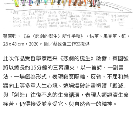
蔡國強，《為〈悲劇的誕生〉所作手稿》，鉛筆、馬克筆、紙，
28 x 43 cm，2020。 圖／蔡國強工作室提供
此次作品受哲學家尼采《悲劇的誕生》啟發，蔡國強
將以總長約15分鐘的三幕煙火，以一首詩、一副書
法、一場戲為形式，表現寂寞隔離、反省、不屈和樂
觀向上等多重人生心境。這場爆破計畫禮讚「毀滅」
與「創造」往復不息的生命循環，表現人類認清生命
痛苦，仍得接受並享受它、與自然合一的精神。