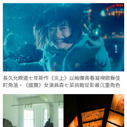
長久允睽違七年新作《炎上》以絢爛青春凝視歌舞伎
町角落，《國寶》女演員森七菜挑戰從影最沉重角色