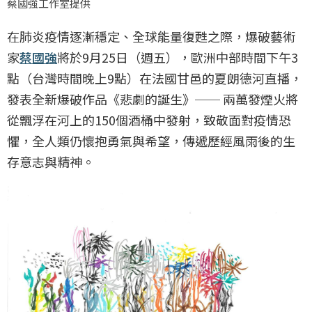
蔡國強工作室提供
在肺炎疫情逐漸穩定、全球能量復甦之際，爆破藝術
家
蔡國強
將於9月25日（週五），歐洲中部時間下午3
點（台灣時間晚上9點）在法國甘邑的夏朗德河直播，
發表全新爆破作品《悲劇的誕生》── 兩萬發煙火將
從飄浮在河上的150個酒桶中發射，致敬面對疫情恐
懼，全人類仍懷抱勇氣與希望，傳遞歷經風雨後的生
存意志與精神。