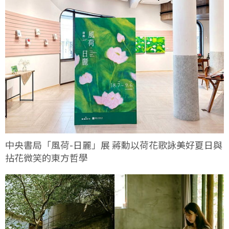
中央書局「風荷-日麗」展 蔣勳以荷花歌詠美好夏日與
拈花微笑的東方哲學