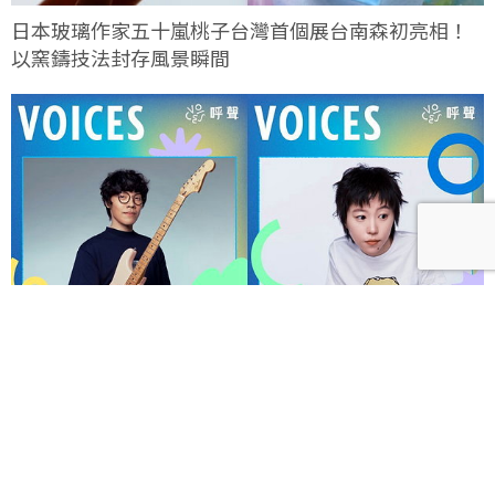
日本玻璃作家五十嵐桃子台灣首個展台南森初亮相！
以窯鑄技法封存風景瞬間
呼聲 VOICES 2026響徹秋日台北！首波夢幻陣容竇靖
童、盧廣仲、漢堡黃，十月唱進大佳河濱公園