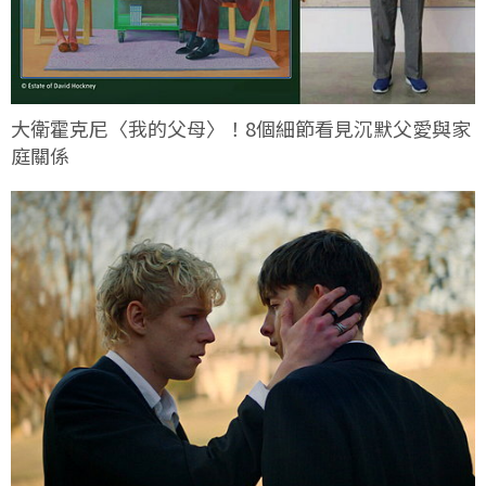
大衛霍克尼〈我的父母〉！8個細節看見沉默父愛與家
庭關係