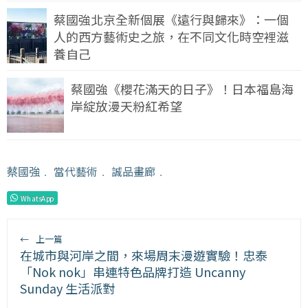
蔡國強北京全新個展《遠行與歸來》：一個
人的西方藝術史之旅，在不同文化時空裡滋
養自己
蔡國強《櫻花滿天的日子》！日本福島海
岸綻放漫天粉紅希望
蔡國強
﹒
當代藝術
﹒
誠品畫廊
﹒
WhatsApp
←
上一篇
在城市與河岸之間，來場周末漫遊實驗！忠泰
「Nok nok」串連特色品牌打造 Uncanny
Sunday 生活派對