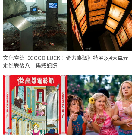
文化空總《GOOD LUCK！骨力臺灣》特展以4大單元
走進戰後八十集體記憶