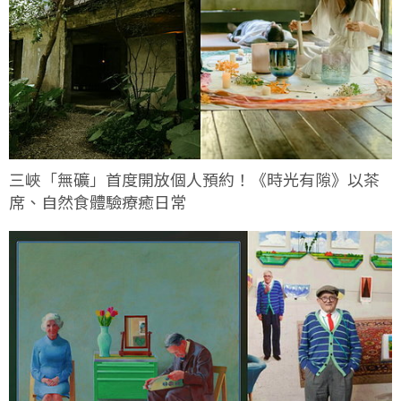
三峽「無礦」首度開放個人預約！《時光有隙》以茶
席、自然食體驗療癒日常