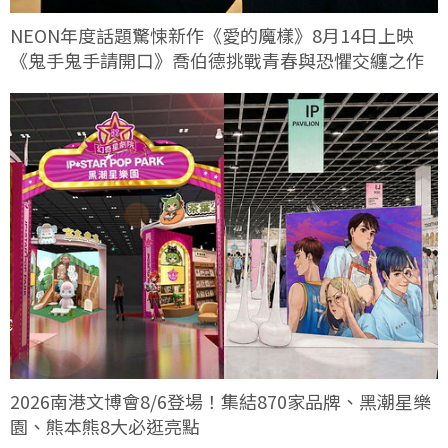
NEON年度話題驚悚新作《愛的魔樣》8月14日上映
《鬼手鬼手請開口》喬伯德挑戰青春與恐懼交纏之作
2026南港文博會8/6登場！集結870家品牌、黑潮星樂
園、熊本熊8大必逛亮點