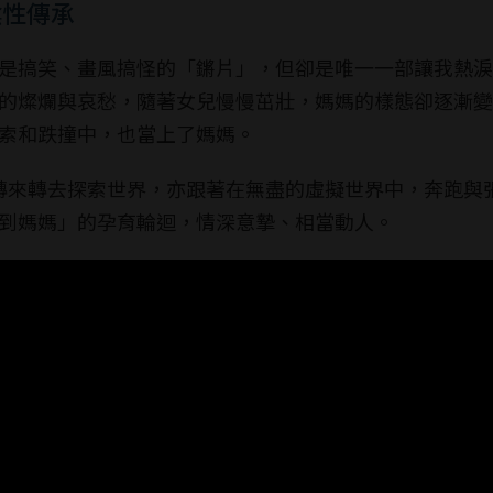
陰性傳承
是搞笑、畫風搞怪的「鏘片」，但卻是唯一一部讓我熱淚
的燦爛與哀愁，隨著女兒慢慢茁壯，媽媽的樣態卻逐漸變
索和跌撞中，也當上了媽媽。
轉來轉去探索世界，亦跟著在無盡的虛擬世界中，奔跑與
到媽媽」的孕育輪迴，情深意摯、相當動人。