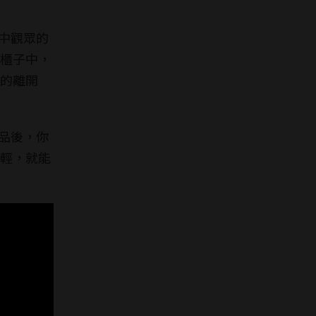
品中觀眾的
櫃子中，
的離開
作品後，你
輕，就能