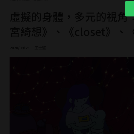
虛擬的身體，多元的視角：
宮綺想》、《closet》
2020/09/25
王士堅