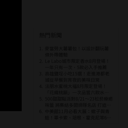
熱門新聞
麥當勞大薯薯包！以設計翻玩薯
條外帶體驗
Le Labo城市限定香水8月登場！
一年只有一次、5款必入手推薦
高雄鹽埕小吃15選！走進港都老
城從早餐到宵夜的美味日常
法朋水蜜桃大福8月限定登場！
「花織桃韻」一次品嘗六款水蜜
桃花果大福
500甜甜點派對8/21～23松菸療癒
味蕾 將集結多間排隊名店 打造靈
感創意的舞台
中美館11月必看大展：蠍子與青
蛙！畢卡索、培根、霍克尼等66
件國巨典藏亮相