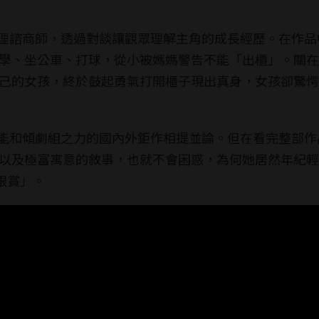
位心理諮商師，透過對談讓觀眾理解主角的成長經歷。在作
學、坐公車、打球，從小被媽媽警告不能「出櫃」。關在
己的女孩，終於鼓起勇氣打開櫃子現出真身，女孩卻驚愕
，怎能和傾劇組之力的國內外鉅作相提並論。但在看完整部
以及極富寓意的敘事，也就不會困惑，為何她居然年紀輕
銀賞」。