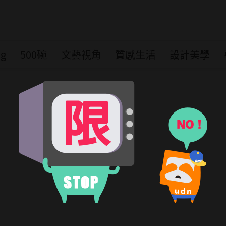
ng
500碗
文藝視角
質感生活
設計美學