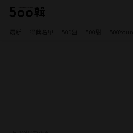
最新
得獎名單
500盤
500甜
500You
udn
/
500輯
/
文藝視角