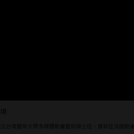
困境
讀國立台灣藝術大學多媒體動畫藝術碩士班，曾前往法國動