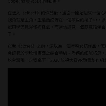
Gobelins 專攻3D角色動畫。
在進入《closet》的作品後，畫面一開始迎來一
視角就是主角，生活始終待在一個笨重的櫃子中，求
被同學們覺得怪裡怪氣，而當他遇見一個願意陪伴自
了。
在看《closet》之前，原以為一個年輕女孩作品
會訝異於李欣恬畫面上結合手繪、陶偶的細膩巧思，
以台灣唯一之姿拿下「2020 放視大賞VR動畫創作組