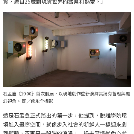
實，源自25歲對現實世界的觀察和熱愛。」
石孟鑫《19:00》首次個展，以現地創作重新演繹其獨有哲理與魔
幻視角。 圖／侯永全攝影
這是石孟鑫正式踏出的第一步，他提到，脫離學院環
境進入畫廊空間，就像步入社會的新鮮人一樣迎來劇
烈衝擊，不再是一股腦的浪漫，「過去習慣從內心狀