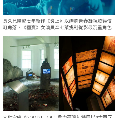
長久允睽違七年新作《炎上》以絢爛青春凝視歌舞伎
町角落，《國寶》女演員森七菜挑戰從影最沉重角色
文化空總《GOOD LUCK！骨力臺灣》特展以4大單元