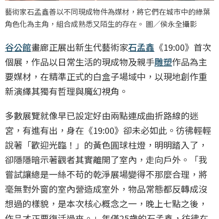
藝術家石孟鑫善以不同現成物件為媒材，將它們在城市中的綠葉
角色化為主角，組合成熟悉又陌生的存在。 圖／侯永全攝影
谷公館
畫廊正展出新生代藝術家
石孟鑫
《19:00》首次
個展，作品以日常生活的現成物及親手
雕塑
作品為主
要媒材，在精準正式的白盒子場域中，以現地創作重
新演繹其獨有哲理與魔幻視角。
多數展覽就像早已設定好由兩點連成曲折路線的迷
宮，有進有出，身在《19:00》卻未必如此。彷彿輕輕
說著「歡迎光臨！」的黃色圓球柱燈，明明踏入了，
卻隱隱暗示著觀者其實離開了室內，走向戶外。「我
嘗試讓總是一絲不苟的乾淨展場變得不那麼合理，將
毫無對外窗的室內營造成室外，物品常態都反轉成沒
想過的樣貌，是本次核心概念之一，晚上七點之後，
作品才正要復活過來。」年僅25歲的石孟鑫，彷彿在