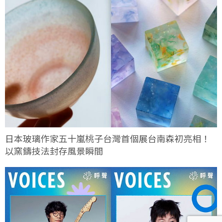
日本玻璃作家五十嵐桃子台灣首個展台南森初亮相！
以窯鑄技法封存風景瞬間