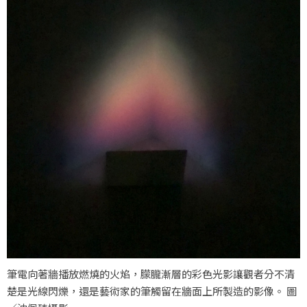
筆電向著牆播放燃燒的火焰，朦朧漸層的彩色光影讓觀者分不清
楚是光線閃爍，還是藝術家的筆觸留在牆面上所製造的影像。 圖