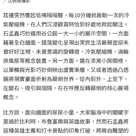
／沈佩臻攝影
耳邊突然響起低鳴嗡嗡聲，每10分鐘就啟動一次的冷
氣壓縮機，在人們沉浸觀賞時恰到好處地掀起關注。
石孟鑫巧妙運用谷公館一大一小的展示空間，一方面
藉著全白牆面，錯落變化呈現出常民生活最親密卻未
曾好好注視、未曾意識的旋轉燈、冷氣壓縮機、渦輪
排風扇等概念裝置。另一方面，選在漆黑小房間裡，
以筆觸與光影巧妙倒映出虛實漸層，又或者透過凸透
鏡將現實畫面折射為顛倒世界，從內到外、上至下、
左變右、吸引與阻隔，在在呼應反轉顛倒的核心展場
概念。
比方說，面向牆面的尿尿小童，大家腦海中的關鍵字
莫過於比利時、布魯塞爾與英雄故事，然而石孟鑫將
這種英雄主義和打卡景點的印象打破，將親自雕塑的