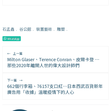
石孟鑫
﹒
谷公館
﹒
裝置藝術
﹒
雕塑
﹒
WhatsApp
←
上一篇
Milton Glaser、Terence Conran、皮爾卡登 ⋯
那些2020年離開人世的偉大設計師們
下一篇
→
662個行李箱、76157支口紅⋯日本西武百貨新年
廣告用「收據」溫暖疫情下的人心