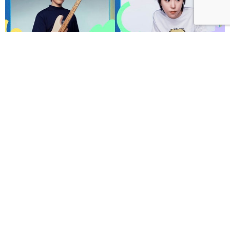
呼聲 VOICES 2026響徹秋日台北！首波夢幻陣容竇靖
童、盧廣仲、漢堡黃，十月唱進大佳河濱公園