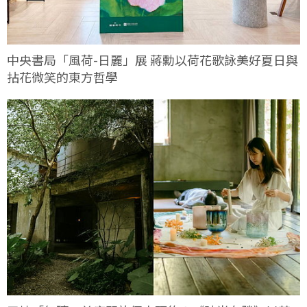
中央書局「風荷-日麗」展 蔣勳以荷花歌詠美好夏日與
拈花微笑的東方哲學