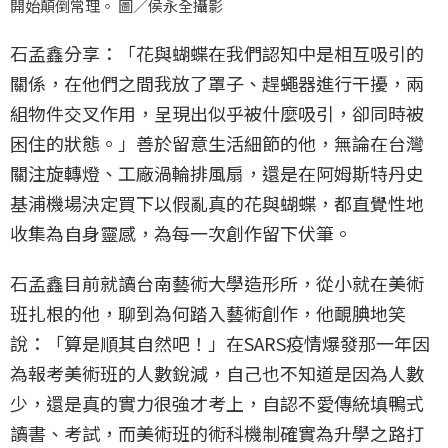
開始顛倒常理。 圖／侯永全攝影
石孟鑫分享：「花與蝴蝶在我們認知中是相互吸引的
關係，在他們之間我放了罩子、趕蠅器進行干擾，兩
組物件交叉作用，呈現出似乎被什麼吸引，卻同時被
困住的狀態。」善於留意生活細節的他，無論在台灣
關注旋轉燈、工廠渦輪排風扇，還是在阿姆斯特丹史
基浦機場決定買下以假亂真的花與蝴蝶，都直覺性地
收集為自身靈感，為每一次創作留下伏筆。
石孟鑫目前就讀台南藝術大學造形所，從小就在美術
班扎根的他，聊到為何踏入藝術創作，他靦腆地笑
說：「算是順其自然吧！」在SARS疫情爆發那一年因
為報考美術班的人數銳減，自己也不知道是因為人數
少，還是真的實力很強才考上，自認不愛傳統填鴨式
讀書、考試，而美術班的術科機制確實為升學之路打