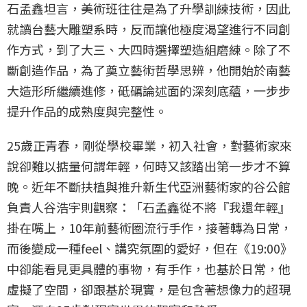
石孟鑫坦言，美術班往往是為了升學訓練技術，因此
就讀台藝大雕塑系時，反而讓他極度渴望進行不同創
作方式，到了大三、大四時選擇塑造組磨練。除了不
斷創造作品，為了奠立藝術哲學思辨，他開始於南藝
大造形所繼續進修，砥礪論述面的深刻底蘊，一步步
提升作品的成熟度與完整性。
25歲正青春，剛從學校畢業，初入社會，對藝術家來
說卻難以掂量何謂年輕，何時又該踏出第一步才不算
晚。近年不斷扶植與推升新生代亞洲藝術家的谷公館
負責人谷浩宇則觀察：「石孟鑫從不將『我還年輕』
掛在嘴上，10年前藝術圈流行手作，接著轉為日常，
而後變成一種feel、講究氛圍的愛好，但在《19:00》
中卻能看見更具體的事物，有手作，也基於日常，他
虛擬了空間，卻跟基於現實，是包含著想像力的超現