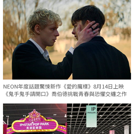
NEON年度話題驚悚新作《愛的魔樣》8月14日上映
《鬼手鬼手請開口》喬伯德挑戰青春與恐懼交纏之作