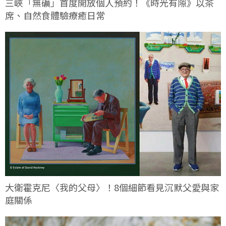
三峽「無礦」首度開放個人預約！《時光有隙》以茶
席、自然食體驗療癒日常
大衛霍克尼〈我的父母〉！8個細節看見沉默父愛與家
庭關係