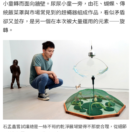
小童轉而面向牆壁。尿尿小童一旁，由花、蝴蝶、傳
統飯菜罩與市場常見到的趕蠅器組成作品，看似矛盾
卻又並存，是另一個在本次被大量運用的元素——旋
轉。
石孟鑫嘗試讓總是一絲不苟的乾淨展場變得不那麼合理，從細節