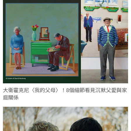
大衛霍克尼〈我的父母〉！8個細節看見沉默父愛與家
庭關係