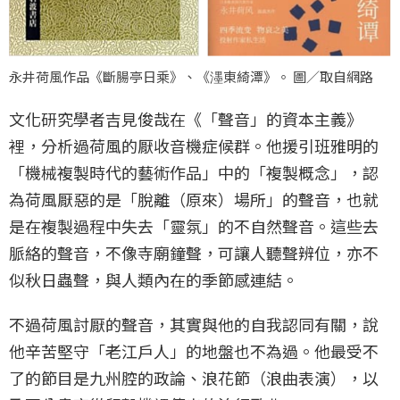
永井荷風作品《斷腸亭日乘》、《濹東綺潭》。 圖／取自網路
文化研究學者吉見俊哉在《「聲音」的資本主義》
裡，分析過荷風的厭收音機症候群。他援引班雅明的
「機械複製時代的藝術作品」中的「複製概念」，認
為荷風厭惡的是「脫離（原來）場所」的聲音，也就
是在複製過程中失去「靈氛」的不自然聲音。這些去
脈絡的聲音，不像寺廟鐘聲，可讓人聽聲辨位，亦不
似秋日蟲聲，與人類內在的季節感連結。
不過荷風討厭的聲音，其實與他的自我認同有關，說
他辛苦堅守「老江戶人」的地盤也不為過。他最受不
了的節目是九州腔的政論、浪花節（浪曲表演），以