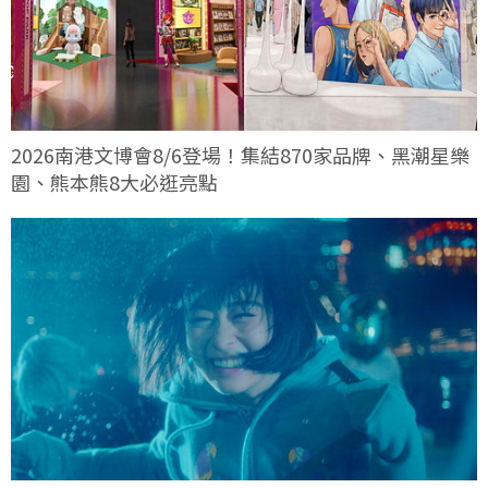
2026南港文博會8/6登場！集結870家品牌、黑潮星樂
園、熊本熊8大必逛亮點