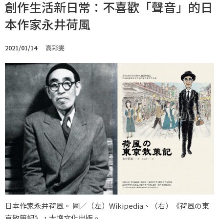
創作生活新日常：不喜歡「聲音」的日
本作家永井荷風
2021/01/14
高彩雯
日本作家永井荷風。 圖／（左）Wikipedia、（右）《荷風の東
京散策記》，大塊文化出版。