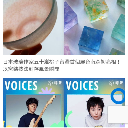
日本玻璃作家五十嵐桃子台灣首個展台南森初亮相！
以窯鑄技法封存風景瞬間