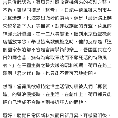
吉見俊哉認為，荷風只討厭收音機傳來的複製之聲，
不過，雖說同樣是「聲音」，日記中荷風雖未對市井
之聲爆走，也洩露出微妙的嫌惡。像是「最近路上越
來越多鄉下人」等描述，對非我族類的異聲，荷風的
神經比針還細。在一二八事變後，聽到東京留聲機商
店播放軍歌，舉世皆高歌凱旋之時，他的反應是「這
個國家永遠都不會是言論學術的樂土，吾國國民在今
日如同往昔，擁有為奪取軍功而不顧死活的特殊風
氣。」在軍國主義之聲大熾的昭和初期，荷風在路上
聽到「君之代」時，也只能不置可否地避開。
然而，當荷風欲維持避世生活卻持續被人們「再製
造」的聲浪侵擾時，在生活，在創作上，荷風都只能
把自己活成不合時宜到接近狂人的面貌。
還好，聽覺日常因新科技而日新月異。耳機發明後，