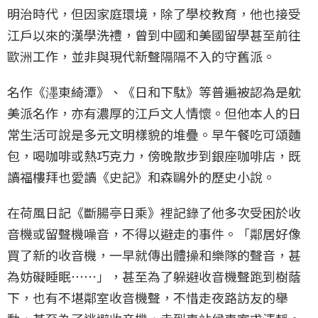
明治時代，但因家庭環境，除了學校教育，他也接受
江戶以來的漢學洗禮，曾到中國和美國留學甚至前往
歐洲工作，並非與現代新聲隔隔不入的守舊派。
名作《濹東綺潭》、《日和下駄》等普遍被認為是躭
美派名作，亦有濃厚的江戶文人情懷。但他本人的日
常生活可說是多元文明樣貌的堆疊。早午餐吃可頌麵
包，喝咖啡或熱巧克力，傍晚散步到銀座咖啡店，既
讀福樓拜也愛讀《史記》和森鷗外的歷史小說。
在荷風日記《斷腸亭日乘》裡記錄了他多次受困於收
音機或留聲機噪音，不得以避走的事件。「鄰居好像
買了新的收音機，一早就傳出體操和樂隊的聲音，甚
為妨礙睡眠⋯⋯」，甚至為了躲避收音機聲跑到樹蔭
下，也有不堪鄰室收音機聲，不惜走夜路訪友的舉