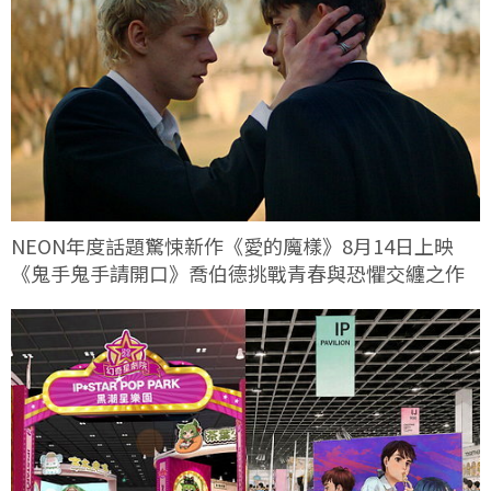
NEON年度話題驚悚新作《愛的魔樣》8月14日上映
《鬼手鬼手請開口》喬伯德挑戰青春與恐懼交纏之作