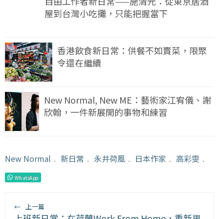
自由工作者新日常——施清元：從東京居酒
屋到台灣小吃攤，只能把握當下
香港飲食新日常：供餐不如賣菜，限聚
令還在繼續
New Normal, New ME：藝術家江宥儀、謝
欣翰，一件新展開的事物和練習
New Normal
﹒
新日常
﹒
永井荷風
﹒
日本作家
﹒
高彩雯
﹒
WhatsApp
←
上一篇
上班新日常：在荷蘭Work From Home，重新思