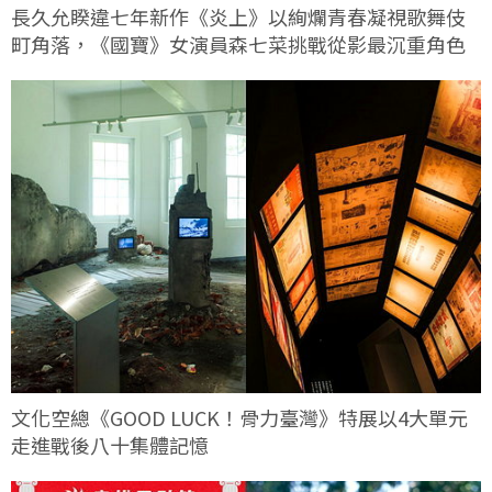
長久允睽違七年新作《炎上》以絢爛青春凝視歌舞伎
町角落，《國寶》女演員森七菜挑戰從影最沉重角色
文化空總《GOOD LUCK！骨力臺灣》特展以4大單元
走進戰後八十集體記憶