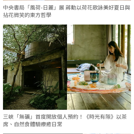
中央書局「風荷-日麗」展 蔣勳以荷花歌詠美好夏日與
拈花微笑的東方哲學
三峽「無礦」首度開放個人預約！《時光有隙》以茶
席、自然食體驗療癒日常