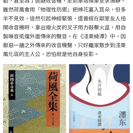
動，甚至為了逃避收音機，走到車站候車室求清靜。
雖然荷風會用「物理性防禦」把棉花塞入耳朵，但多
半不見效，徒然引起神經緊張，還曾經在鄰室友人扭
開收音機時，拿出撥火炭的叉子用力敲擊火盆，用自
製噪音抵擋外面傳來的聲音。在《濹東綺潭》中，因
厭惡一牆之外傳來的收音機聲，只好離家散步到濹東
風化區的主人公，恐怕就是他自身投影。