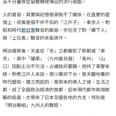
及不分畫夜從留聲機裡傳出的流行歌曲。
人的喜惡，其實與記憶根源脫不了關係，在直覺的愛
憎上，荷風是個不折不扣的「江戶子」，東京人。對
昭和時代
新日常
聲音的厭惡，亦包含了對「鄉下人」
與「上位者」聲音的本能排斥。
明治維新後，天皇從「京」之都搬到了新都城「東
京」，其中「薩摩」（九州鹿兒島）「長州」（山
口）因勤王功不可沒，占據政府要職，把持了軍警系
統。對老江戶人來說，德川幕府下台，是天翻地覆的
時代變局，隨之而起的，是原本的商人之城、生活之
都，成了全國政治經濟的首都，迎來現代都市無限膨
脹的局面，也帶來了日本全國各地的方言，特別是
「明治勝組」九州人的聲腔。