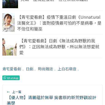
【青宅愛看劇】疫情下重溫日劇《Unnatural
法醫女王》：面對疫情最可怕的不是病毒，是
不信任和獵巫
【青宅愛看劇】日劇《無法成為野獸的我
們》：正因無法成為野獸，所以無法想愛就
愛
青宅愛看劇
﹒
日劇
﹒
時尚雜誌
﹒
上白石萌音
﹒
WhatsApp
←
上一篇
【優人物】清麗蘊於無華 吳書原的新荒野觀設計
美學