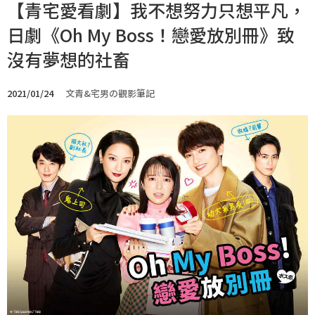
【青宅愛看劇】我不想努力只想平凡，
日劇《Oh My Boss！戀愛放別冊》致
沒有夢想的社畜
2021/01/24
文青&宅男の觀影筆記