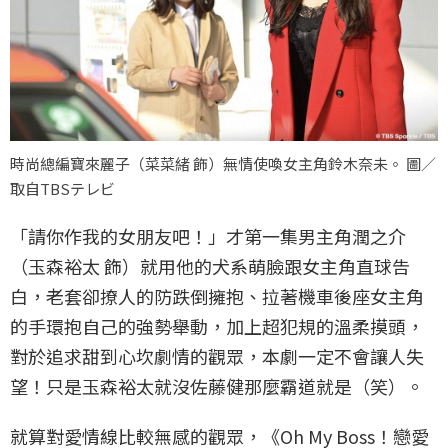
時尚總編寶來麗子（菜菜緒 飾）無情使喚女主角鈴木奈未。 圖／
取自TBSテレビ
「請你作我的女朋友吧！」才第一集男主角潤之介
（玉森裕太 飾）就用他的犬系萌臉跟女主角直球告
白，老套卻撩人的防跌倒擁抱、拉著機車後座女主角
的手環抱自己的強勢舉動，加上超犯規的溫柔摸頭，
對於追求甜到心坎劇情的觀眾，本劇一定不會讓人失
望！只是玉森裕太就沒佐藤健那麼霸道就是（笑）。
就算對愛情線比較無感的觀眾，《Oh My Boss！戀愛