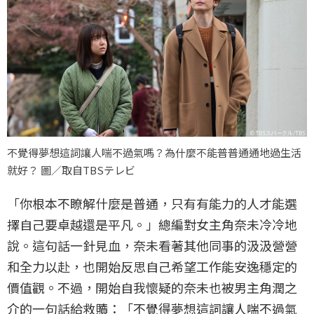
不覺得夢想這詞讓人喘不過氣嗎？為什麼不能普普通通地過生活
就好？ 圖／取自TBSテレビ
「你根本不瞭解什麼是普通，只有有能力的人才能選
擇自己要卓越還是平凡。」總編對女主角奈未冷冷地
說。這句話一針見血，奈未看著其他同事的汲汲營營
和全力以赴，也開始反思自己希望工作能安逸穩定的
價值觀。不過，開始自我懷疑的奈未也被男主角潤之
介的一句話給救贖：「不覺得夢想這詞讓人喘不過氣