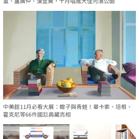
童、盧廣仲、漢堡黃，十月唱進大佳河濱公園
中美館11月必看大展：蠍子與青蛙！畢卡索、培根、
霍克尼等66件國巨典藏亮相