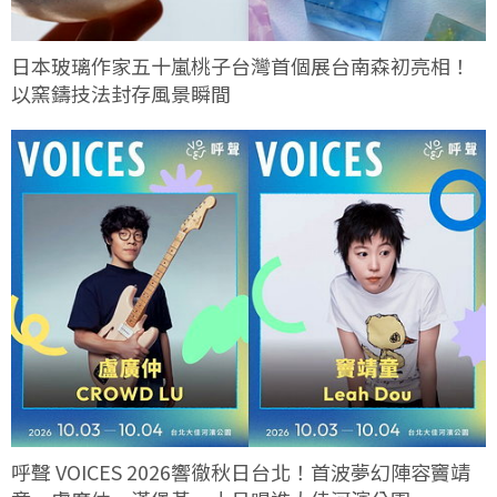
日本玻璃作家五十嵐桃子台灣首個展台南森初亮相！
以窯鑄技法封存風景瞬間
呼聲 VOICES 2026響徹秋日台北！首波夢幻陣容竇靖