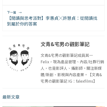
下一篇
→
【閱讀與思考派對】李惠貞╳許慧貞：從閱讀找
到屬於你的答案
文青&宅男の觀影筆記
文青&宅男の觀影筆記成員其一
Felix，現為產品管理、內容/社群行銷
人，也是影評人、攝影師。關注新媒
體/新創、影視與內容產業。【文青&
宅男の觀影筆記 IG：falexfilms】
最新文章