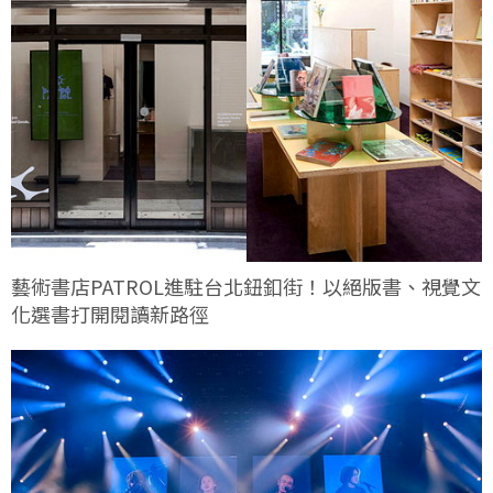
藝術書店PATROL進駐台北鈕釦街！以絕版書、視覺文
化選書打開閱讀新路徑