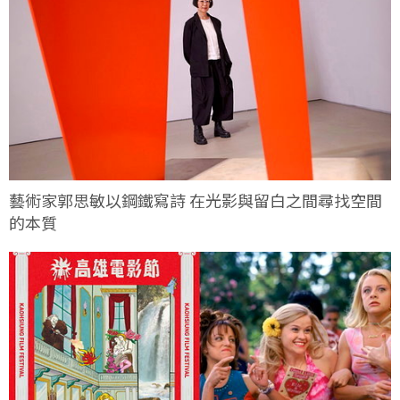
藝術家郭思敏以鋼鐵寫詩 在光影與留白之間尋找空間
的本質