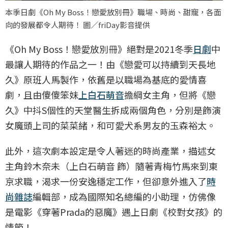
本季日劇《Oh My Boss！戀愛放別冊》職場、時尚、甜寵，各面
向的發展都令人期待！ 圖／friDay影音提供
《Oh My Boss！戀愛放別冊》絕對是2021冬季
日劇
中
最讓人期待的作品之一！由《戀愛可以持續到天長地
久》原班人馬製作，依舊是以職場為基底的愛情喜
劇，且由傻傻笨妹
上白石萌音
擔綱女主角，但將《戀
久》中抖S個性的天堂醫生拆成兩個角色，分別是飾演
女魔頭上司的菜菜緒，和可愛犬系男友的玉森裕太。
此外，這次劇本設定是令人著迷的時尚產業，描述女
主角鈴木奈未（上白石萌音 飾）隨著青梅竹馬來到東
京求職，渴求一份安逸穩定工作，但卻意外進入了
時
尚雜誌
編輯部，成為國際知名總編的小助理，仿佛像
是電影《穿著Prada的惡魔》遇上日劇《校對女孩》的
情節！