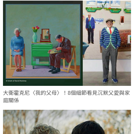
大衛霍克尼〈我的父母〉！8個細節看見沉默父愛與家
庭關係