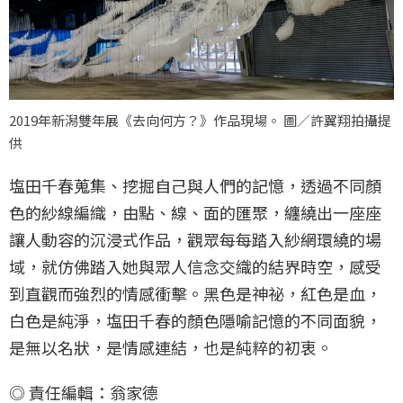
2019年新潟雙年展《去向何方？》作品現場。 圖／許翼翔拍攝提
供
塩田千春蒐集、挖掘自己與人們的記憶，透過不同顏
色的紗線編織，由點、線、面的匯聚，纏繞出一座座
讓人動容的沉浸式作品，觀眾每每踏入紗網環繞的場
域，就仿佛踏入她與眾人信念交織的結界時空，感受
到直觀而強烈的情感衝擊。黑色是神祕，紅色是血，
白色是純淨，塩田千春的顏色隱喻記憶的不同面貌，
是無以名狀，是情感連結，也是純粹的初衷。
◎ 責任編輯：翁家德