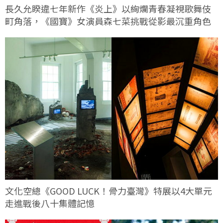
長久允睽違七年新作《炎上》以絢爛青春凝視歌舞伎
町角落，《國寶》女演員森七菜挑戰從影最沉重角色
文化空總《GOOD LUCK！骨力臺灣》特展以4大單元
走進戰後八十集體記憶