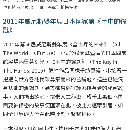
也即將來台展出。 圖／許翼翔拍攝提供
2015年威尼斯雙年展日本國家館《手中的鑰
匙》
2015年第56屆威尼斯雙年展《全世界的未來》（All
The World’s Future），位於綠園城堡區的日本國家
館展場內暈著紅光，《手中的鑰匙》（The Key In
The Hands, 2015）這件作品同樣千絲萬縷，串接著一
把把向世界各地民眾募集而來的舊鑰匙。這些已經沒
有功能的舊鑰匙，過去都曾經守護著持有者的秘密故
事，人們捐出鑰匙、捨棄人生秘密，成千上萬個不再
需要被保密的故事便匯聚在此，彼此交纏牽引著，如
同全世界的人們在此時此刻，緊緊相依。
日本經歷311海嘯事件，塩田千春的紅線也讓人有著