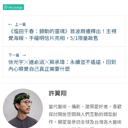
WhatsApp
←
上一篇
《塩田千春：顫動的靈魂》首波周邊釋出！主視
覺海報、手繪明信片亮相，5/1限量啟售
下一篇
→
徐光宇╳連俞涵╳蔡承璋：永續並不遙遠，回到
內心察覺自己真正需要什麼
許翼翔
當代藝術、攝影、建築愛好者。喜歡
探討開放空間與人們互動的類型創
作。願望是參訪全球及台灣各大藝術