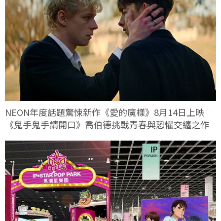
NEON年度話題驚悚新作《愛的魔樣》8月14日上映
《鬼手鬼手請開口》喬伯德挑戰青春與恐懼交纏之作