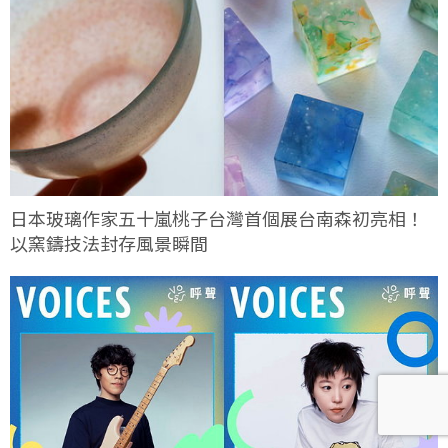
日本玻璃作家五十嵐桃子台灣首個展台南森初亮相！
以窯鑄技法封存風景瞬間