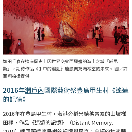
塩田千春在這座歷史上因世界交會而興盛的海上之城「威尼
斯」，期待作品《手中的鑰匙》能航向充滿希望的未來。 圖／許
翼翔拍攝提供
2016年
瀨戶內
國際藝術祭豊島甲生村《遙遠
的記憶》
2016年在豊島甲生村，海港旁稻米結穗累累的山坡梯
田裡，作品《遙遠的記憶》（Distant Memory,
2010）呼應著這座島嶼的記憶與興衰：曾經的物產豐