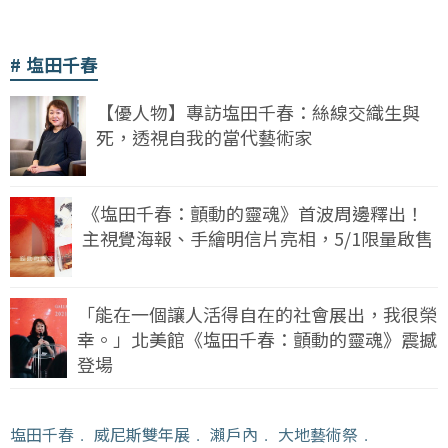
塩田千春
【優人物】專訪塩田千春：絲線交織生與
死，透視自我的當代藝術家
《塩田千春：顫動的靈魂》首波周邊釋出！
主視覺海報、手繪明信片亮相，5/1限量啟售
「能在一個讓人活得自在的社會展出，我很榮
幸。」北美館《塩田千春：顫動的靈魂》震撼
登場
塩田千春
﹒
威尼斯雙年展
﹒
瀨戶內
﹒
大地藝術祭
﹒