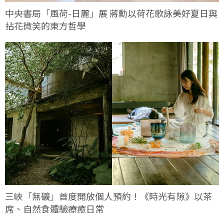
中央書局「風荷-日麗」展 蔣勳以荷花歌詠美好夏日與
拈花微笑的東方哲學
三峽「無礦」首度開放個人預約！《時光有隙》以茶
席、自然食體驗療癒日常