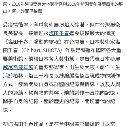
祭、2018年越後妻有大地藝術祭與2019年新潟雙年展等四地的展
出。 圖／許翼翔拍攝
受疫情衝擊，全球藝術展演陷入停滯，但在台灣繼奈
良美智後，接續迎來
塩田千春
迄今規模最大的個展
《塩田千春：顫動的靈魂》在台開展。日本藝術家塩
田千春（Chiharu SHIOTA）作品足跡遍布國際各大重
要美術館、縱橫日本各大藝術祭，是曾代表日本參展
威尼斯雙年展
的重要藝術家。出生於大阪，創作、生
活於柏林，塩田千春長以紗線編織揉合現成物的創作
方式，談論關於自身或群體的記憶與情感，以及人與
人的連結、物與物的共響。她的創作一直指向記憶，
關乎自身的記憶、關於歷史的記憶、關切當代的記
憶。
初遇塩田千春作品，是在台中國美館舉辦的《返常