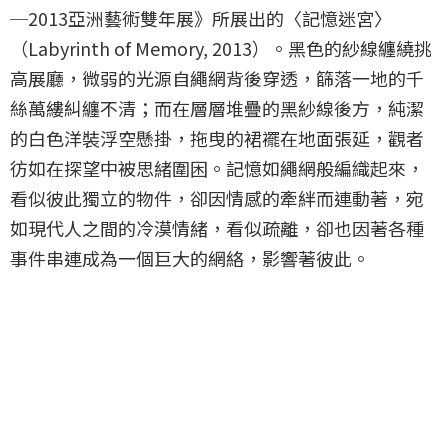
─2013亞洲藝術雙年展》所展出的〈記憶迷宮〉
（Labyrinth of Memory, 2013）。黑色的紗線纏繞挑
高展廳，微弱的光源自繩網背後穿透，篩落一地的千
絲萬縷糾纏不清；而在層層堆疊的黑紗線後方，純潔
的白色洋裝浮空懸掛，拖曳的裙襬在地面張延，觀者
彷如在探望中被思緒圍困。記憶如繩網般編織起來，
看似彼此獨立的物件，卻因情感的牽絆而連動著，宛
如現代人之間的冷漠情緒，看似疏離，卻也因著各種
事件串連成為一個巨大的網絡，影響著彼此。