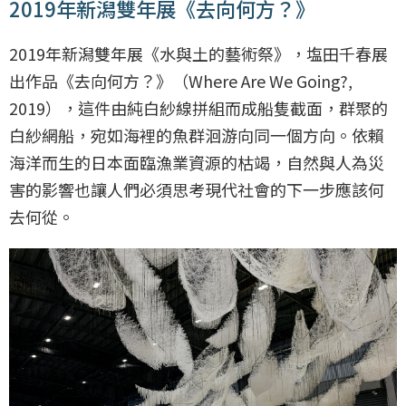
2019年新潟雙年展《去向何方？》
2019年新潟雙年展《水與土的藝術祭》，塩田千春展
出作品《去向何方？》（Where Are We Going?,
2019），這件由純白紗線拼組而成船隻截面，群聚的
白紗網船，宛如海裡的魚群洄游向同一個方向。依賴
海洋而生的日本面臨漁業資源的枯竭，自然與人為災
害的影響也讓人們必須思考現代社會的下一步應該何
去何從。