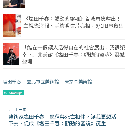
《塩田千春：顫動的靈魂》首波周邊釋出！
主視覺海報、手繪明信片亮相，5/1限量啟售
「能在一個讓人活得自在的社會展出，我很榮
幸。」北美館《塩田千春：顫動的靈魂》震撼
登場
塩田千春
﹒
臺北市立美術館
﹒
東京森美術館
﹒
WhatsApp
←
上一篇
藝術家塩田千春：過程與死亡相伴，讓我更想活
下去，促成《塩田千春：顫動的靈魂》誕生