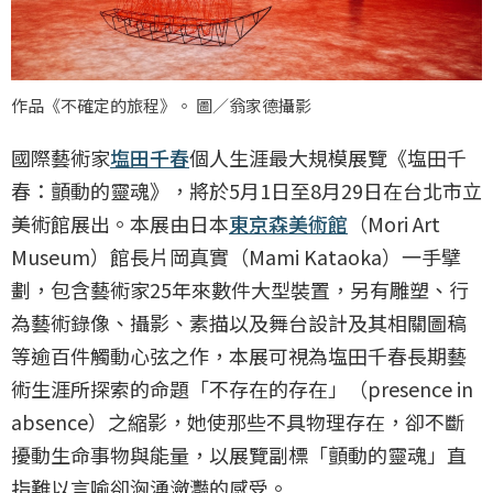
作品《不確定的旅程》。 圖／翁家德攝影
國際藝術家
塩田千春
個人生涯最大規模展覽《塩田千
春：顫動的靈魂》，將於5月1日至8月29日在台北市立
美術館展出。本展由日本
東京森美術館
（Mori Art
Museum）館長片岡真實（Mami Kataoka）一手擘
劃，包含藝術家25年來數件大型裝置，另有雕塑、行
為藝術錄像、攝影、素描以及舞台設計及其相關圖稿
等逾百件觸動心弦之作，本展可視為塩田千春長期藝
術生涯所探索的命題「不存在的存在」（presence in
absence）之縮影，她使那些不具物理存在，卻不斷
擾動生命事物與能量，以展覽副標「顫動的靈魂」直
指難以言喻卻洶湧瀲灩的感受。