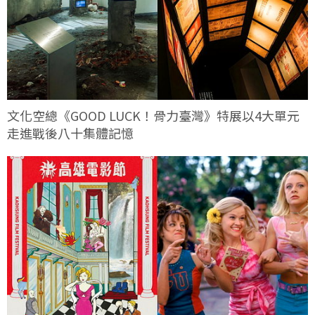
文化空總《GOOD LUCK！骨力臺灣》特展以4大單元
走進戰後八十集體記憶