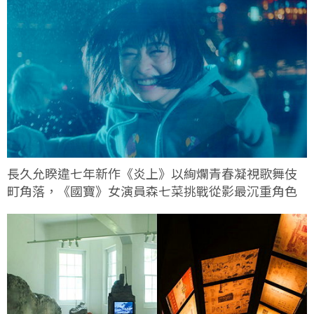
長久允睽違七年新作《炎上》以絢爛青春凝視歌舞伎
町角落，《國寶》女演員森七菜挑戰從影最沉重角色