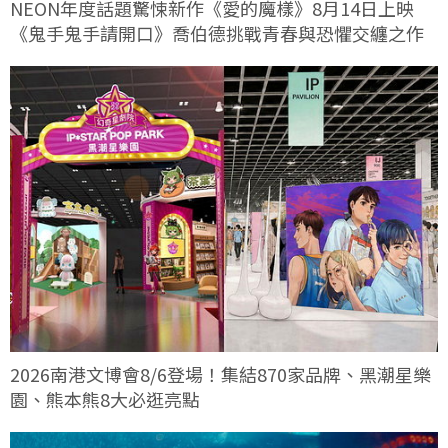
NEON年度話題驚悚新作《愛的魔樣》8月14日上映
《鬼手鬼手請開口》喬伯德挑戰青春與恐懼交纏之作
2026南港文博會8/6登場！集結870家品牌、黑潮星樂
園、熊本熊8大必逛亮點