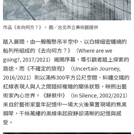
作品《去向何方？》。 圖／台北市立美術館提供
踏入展間，由一艘艘懸吊半空中、以白線細密纏繞的
船列所組成的《去向何方？》（Where are we
going?, 2017/2021）揭開序幕，導引觀者踏上探索的
路途。而《不確定的旅程》（Uncertain Journey,
2016/2021）則以滿佈300平方公尺空間、糾纏交織的
紅線表現人與人之間錯綜複雜的關係狀態，映照出藝
術家內心世界。《靜默中》（In Silence, 2002/2021）
來自於藝術家童年記憶中一場大火後棄置現場的焦黑
鋼琴，千絲萬縷的黑線串起寂靜卻清晰的記憶與感
受。