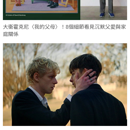
大衛霍克尼〈我的父母〉！8個細節看見沉默父愛與家
庭關係