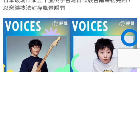
以窯鑄技法封存風景瞬間
呼聲 VOICES 2026響徹秋日台北！首波夢幻陣容竇靖
童、盧廣仲、漢堡黃，十月唱進大佳河濱公園