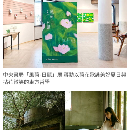
中央書局「風荷-日麗」展 蔣勳以荷花歌詠美好夏日與
拈花微笑的東方哲學