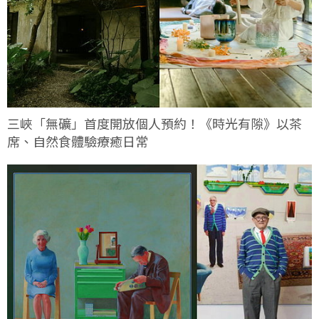
三峽「無礦」首度開放個人預約！《時光有隙》以茶
席、自然食體驗療癒日常