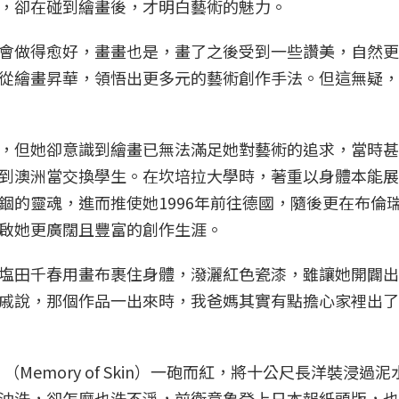
，卻在碰到繪畫後，才明白藝術的魅力。
會做得愈好，畫畫也是，畫了之後受到一些讚美，自然更
從繪畫昇華，領悟出更多元的藝術創作手法。但這無疑，
，但她卻意識到繪畫已無法滿足她對藝術的追求，當時甚
到澳洲當交換學生。在坎培拉大學時，著重以身體本能展
錮的靈魂，進而推使她1996年前往德國，隨後更在布倫
啟她更廣闊且豐富的創作生涯。
塩田千春用畫布裹住身體，潑灑紅色瓷漆，雖讓她開闢出
戚說，那個作品一出來時，我爸媽其實有點擔心家裡出了
Memory of Skin）一砲而紅，將十公尺長洋裝浸過
沖洗，卻怎麼也洗不淨，前衛意象登上日本報紙頭版，也