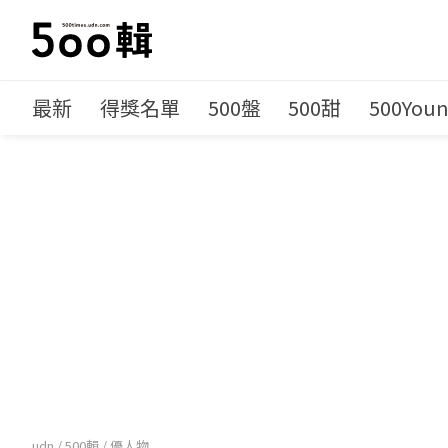
最新
得獎名單
500盤
500甜
500You
udn
/
500輯
/
優人物