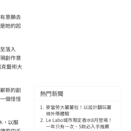
有意願去
是她的起
至落入
現創作意
瑞克藝術大
嶄新的創
熱門新聞
一個怪怪
麥當勞大薯薯包！以設計翻玩薯
條外帶體驗
Le Labo城市限定香水8月登場！
泥水，以服
一年只有一次、5款必入手推薦
讓塩田千