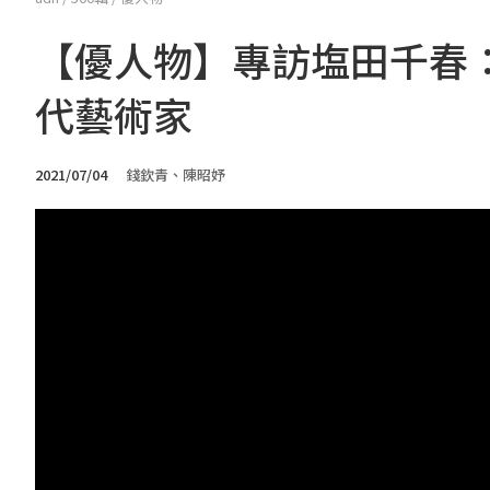
【優人物】專訪塩田千春
代藝術家
2021/07/04
錢欽青、陳昭妤