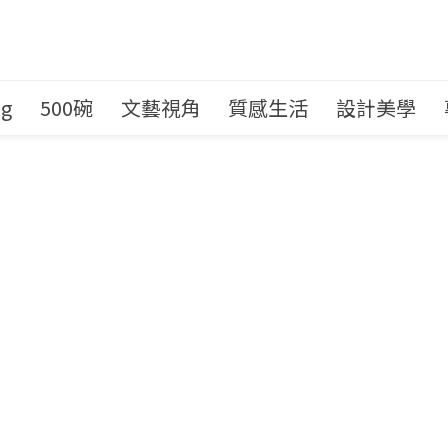
ng
500碗
文藝視角
質感生活
設計美學