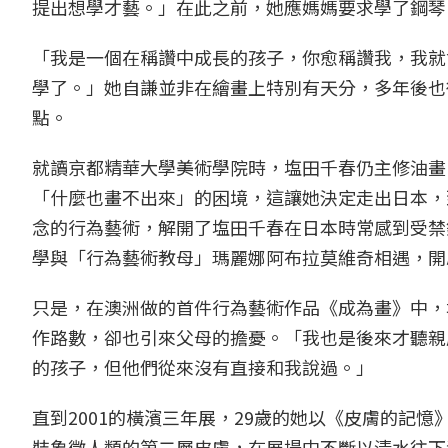
提出想學才藝。」在此之前，她應媽媽要求學了鋼琴
「我是一個在稱讚中成長的孩子，你愈稱讚我，我就
學了。」她自謙並非在繪畫上特別有天分，多年後也
點。
就讀京都精華大學美術學院時，塩田千春仍主修油畫
「什麼也畫不出來」的困境，這讓她決定走出日本，
念的行為藝術，解開了塩田千春在日本時常感到受禁
學與「行為藝術教母」瑪麗娜阿布拉莫維奇相遇，開
只是，在澳洲做的首件行為藝術作品《成為畫》中，
作路數，卻也引來父母的擔憂。「我也是後來才聽親
的孩子，但他們從來沒有直接和我說過。」
直到2001的橫濱三年展，29歲的她以《皮膚的記憶》（
裝象徵人類的第二層皮膚，在展場中不斷以清水往下