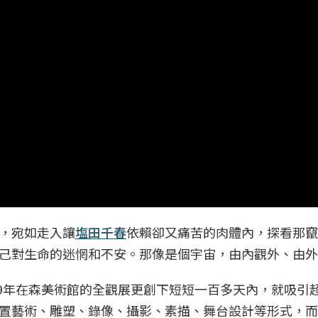
，宛如走入讓
塩田千春
依賴卻又痛苦的肉體內，探看那竄
己對生命的迷惘和不安。那像是個宇宙，由內觀外、由外
19年在森美術館的全觀展更創下短短一百多天內，就吸引超
置藝術、雕塑、錄像、攝影、素描、舞台設計等形式，而