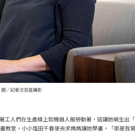
。圖／記者沈昱嘉攝影
著工人們在生產線上如機器人般勞動著，這讓她萌生出「
繪畫教室，小小塩田千春便央求媽媽讓她學畫，「那是我