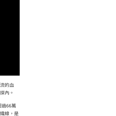
流的血
探內。
過66萬
織線，是