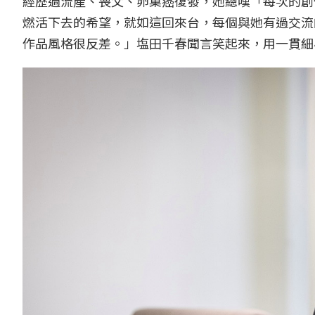
經歷過流產、喪父、卵巢癌復發，她總嘆「每次的創
燃活下去的希望，就如這回來台，每個與她有過交流
作品風格很反差。」塩田千春聞言笑起來，用一貫細