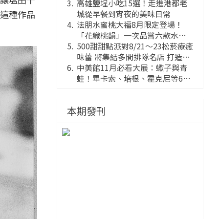
高雄鹽埕小吃15選！走進港都老
這種作品
城從早餐到宵夜的美味日常
法朋水蜜桃大福8月限定登場！
「花織桃韻」一次品嘗六款水蜜
桃花果大福
500甜甜點派對8/21～23松菸療癒
味蕾 將集結多間排隊名店 打造靈
感創意的舞台
中美館11月必看大展：蠍子與青
蛙！畢卡索、培根、霍克尼等66
件國巨典藏亮相
本期發刊