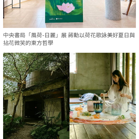
中央書局「風荷-日麗」展 蔣勳以荷花歌詠美好夏日與
拈花微笑的東方哲學