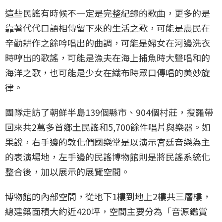
這些民謠有時候不一定是完整紀錄的歌曲，更多的是
靠著代代口語相傳留下來的生活之歌，可能是農民在
辛勤耕作之餘吟唱出的曲調，可能是婦女在河邊洗衣
時哼出的歌謠，可能是漁夫在海上捕魚時大聲唱和的
海洋之歌，也可能是少女在織布時眾口傳唱的美妙旋
律。
團隊走訪了朝鮮半島139個縣市、904個村莊，搜羅帶
回來共2萬多首鄉土民謠和5,700餘件唱片與樂器。如
果說，右手邊的敦化們國樂堂是以演示宮廷音樂為主
的表演場地，左手邊的民謠博物館則是將民謠系統化
整合後，加以展示的展覽空間。
博物館的內部空間，從地下1樓到地上2樓共三層樓，
總建築面積大約近420坪，空間主要分為「音源鑑賞