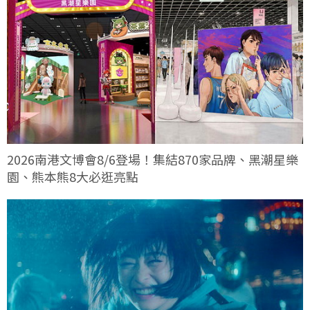
2026南港文博會8/6登場！集結870家品牌、黑潮星樂
園、熊本熊8大必逛亮點