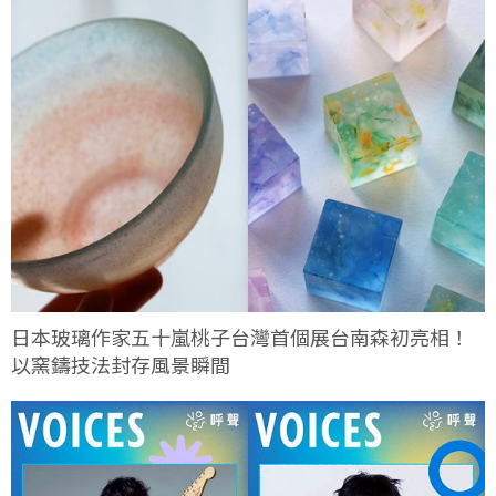
日本玻璃作家五十嵐桃子台灣首個展台南森初亮相！
以窯鑄技法封存風景瞬間