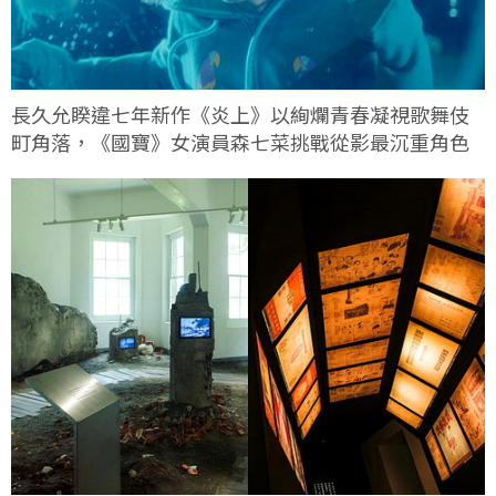
長久允睽違七年新作《炎上》以絢爛青春凝視歌舞伎
町角落，《國寶》女演員森七菜挑戰從影最沉重角色