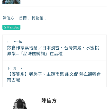
陳信方
﹒
首爾
﹒
博物館
﹒
WhatsApp
←
上一篇
飲食作家葉怡蘭／日本淡雪、台灣美姬、水蜜桃
鳳梨...「品味關鍵詞」在品種
下一篇
→
【優質系】老房子、主題市集 謝文侃 熱血翻轉台
南古城
陳信方