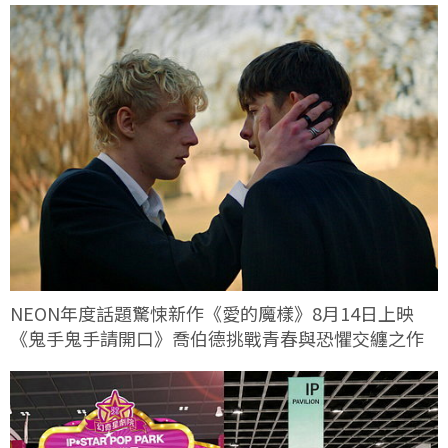
NEON年度話題驚悚新作《愛的魔樣》8月14日上映
《鬼手鬼手請開口》喬伯德挑戰青春與恐懼交纏之作