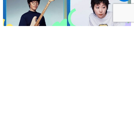
呼聲 VOICES 2026響徹秋日台北！首波夢幻陣容竇靖
童、盧廣仲、漢堡黃，十月唱進大佳河濱公園