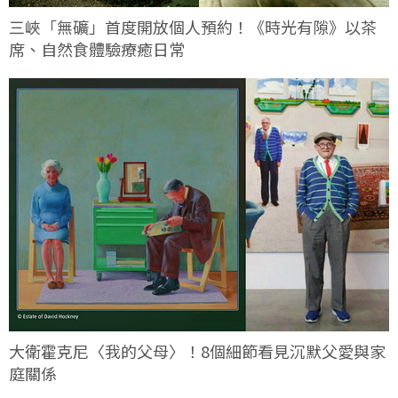
三峽「無礦」首度開放個人預約！《時光有隙》以茶
席、自然食體驗療癒日常
大衛霍克尼〈我的父母〉！8個細節看見沉默父愛與家
庭關係