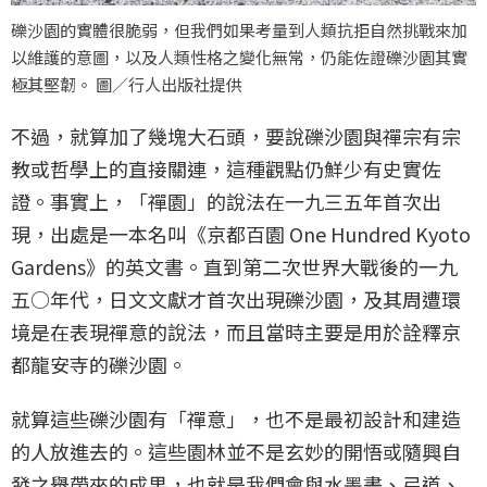
礫沙園的實體很脆弱，但我們如果考量到人類抗拒自然挑戰來加
以維護的意圖，以及人類性格之變化無常，仍能佐證礫沙園其實
極其堅韌。 圖／行人出版社提供
不過，就算加了幾塊大石頭，要說礫沙園與禪宗有宗
教或哲學上的直接關連，這種觀點仍鮮少有史實佐
證。事實上，「禪園」的說法在一九三五年首次出
現，出處是一本名叫《京都百園 One Hundred Kyoto
Gardens》的英文書。直到第二次世界大戰後的一九
五○年代，日文文獻才首次出現礫沙園，及其周遭環
境是在表現禪意的說法，而且當時主要是用於詮釋京
都龍安寺的礫沙園。
就算這些礫沙園有「禪意」，也不是最初設計和建造
的人放進去的。這些園林並不是玄妙的開悟或隨興自
發之舉帶來的成果，也就是我們會與水墨畫、弓道、