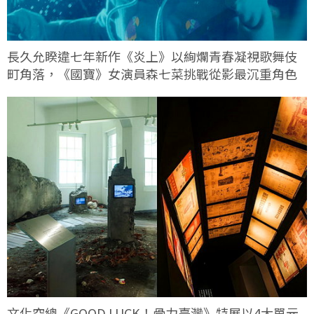
長久允睽違七年新作《炎上》以絢爛青春凝視歌舞伎
町角落，《國寶》女演員森七菜挑戰從影最沉重角色
文化空總《GOOD LUCK！骨力臺灣》特展以4大單元