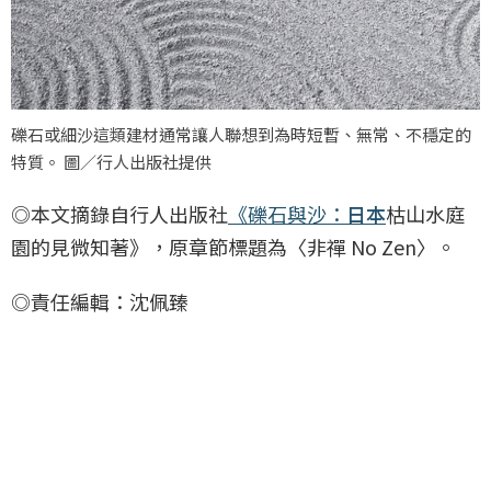
礫石或細沙這類建材通常讓人聯想到為時短暫、無常、不穩定的
特質。 圖／行人出版社提供
◎本文摘錄自行人出版社
《礫石與沙：
日本
枯山水庭
園的見微知著》，原章節標題為〈非禪 No Zen〉。
◎責任編輯：沈佩臻