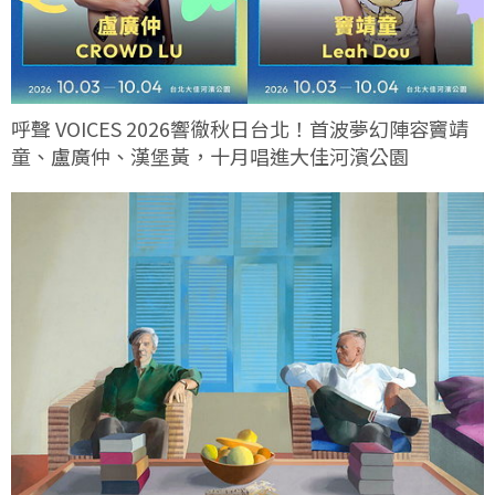
呼聲 VOICES 2026響徹秋日台北！首波夢幻陣容竇靖
童、盧廣仲、漢堡黃，十月唱進大佳河濱公園