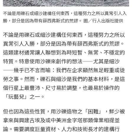
不論是用礫石或細沙建構任何東西，這種努力之所以異常引人入
勝，部分是因為帶有薛西弗斯式的荒謬。 圖／行人出版社提供
不論是用礫石或細沙建構任何東西，這種努力之所以
異常引人入勝，部分是因為帶有薛西弗斯式的荒謬。
這類建材通常讓人聯想到為時短暫、無常、不穩定的
特質。特意使用沙礫來創作的想法——尤其是細沙
——幾乎已不言而喻：我們在企求顯然無足輕重或徒
勞之事。然而，礫石與細沙是我們的基本材料，是這
個行星上最豐沛、尺寸易於調整，也最易於操作的
「玩藝兒」之一。
但也因為這些性質，用沙礫造物之「困難」，鮮少被
拿來與興建古埃及或中美洲金字塔那類偉業相提並
論。需要調度巨量資材、人力和技術長才的建構行