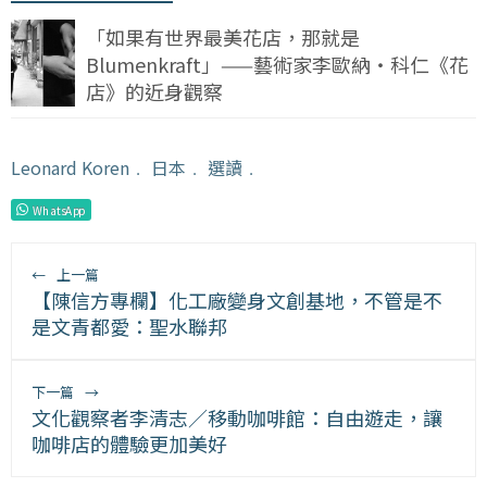
「如果有世界最美花店，那就是
Blumenkraft」——藝術家李歐納・科仁《花
店》的近身觀察
Leonard Koren
﹒
日本
﹒
選讀
﹒
WhatsApp
←
上一篇
【陳信方專欄】化工廠變身文創基地，不管是不
是文青都愛：聖水聯邦
下一篇
→
文化觀察者李清志／移動咖啡館：自由遊走，讓
咖啡店的體驗更加美好