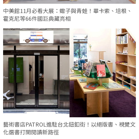
中美館11月必看大展：蠍子與青蛙！畢卡索、培根、
霍克尼等66件國巨典藏亮相
藝術書店PATROL進駐台北鈕釦街！以絕版書、視覺文
化選書打開閱讀新路徑