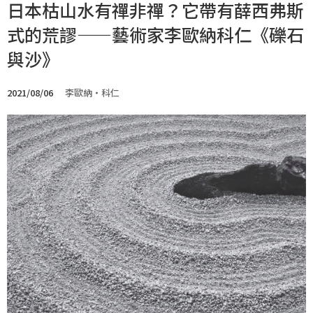
日本枯山水有禪非禪？它帶有薛西弗斯
式的荒謬——藝術家李歐納科仁《礫石
與沙》
2021/08/06
李歐納・科仁