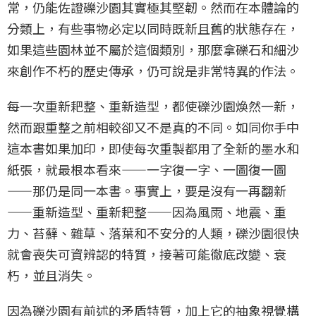
常，仍能佐證礫沙園其實極其堅韌。然而在本體論的
分類上，有些事物必定以同時既新且舊的狀態存在，
如果這些園林並不屬於這個類別，那麼拿礫石和細沙
來創作不朽的歷史傳承，仍可說是非常特異的作法。
每一次重新耙整、重新造型，都使礫沙園煥然一新，
然而跟重整之前相較卻又不是真的不同。如同你手中
這本書如果加印，即使每次重製都用了全新的墨水和
紙張，就最根本看來——一字復一字、一圖復一圖
——那仍是同一本書。事實上，要是沒有一再翻新
——重新造型、重新耙整——因為風雨、地震、重
力、苔蘚、雜草、落葉和不安分的人類，礫沙園很快
就會喪失可資辨認的特質，接著可能徹底改變、衰
朽，並且消失。
因為礫沙園有前述的矛盾特質，加上它的抽象視覺構