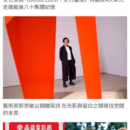
走進戰後八十集體記憶
藝術家郭思敏以鋼鐵寫詩 在光影與留白之間尋找空間
的本質