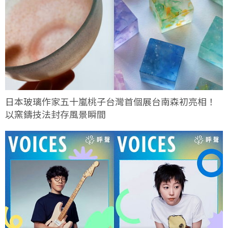
日本玻璃作家五十嵐桃子台灣首個展台南森初亮相！
以窯鑄技法封存風景瞬間