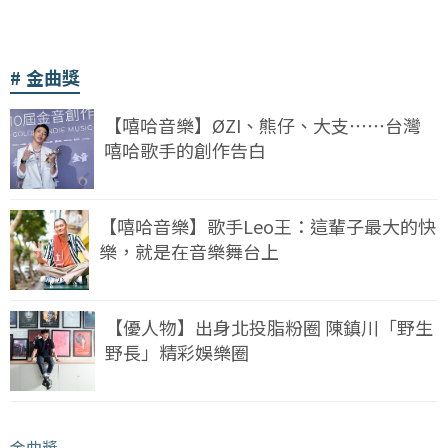
金曲獎
【嘻哈音樂】ØZI、熊仔、大支⋯⋯台灣
嘻哈歌手的創作告白
【嘻哈音樂】歌手Leo王：這輩子最大的快
樂，就是在音樂舞台上
【優人物】出身北投脂粉圈 陳鎮川「野生
野長」精彩娛樂圈
金曲獎
﹒