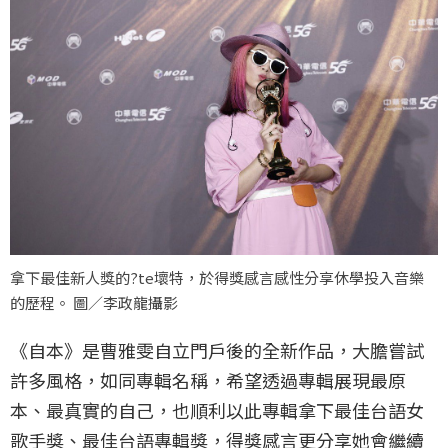
拿下最佳新人獎的?te壞特，於得獎感言感性分享休學投入音樂
的歷程。 圖／李政龍攝影
《自本》是曹雅雯自立門戶後的全新作品，大膽嘗試
許多風格，如同專輯名稱，希望透過專輯展現最原
本、最真實的自己，也順利以此專輯拿下最佳台語女
歌手獎、最佳台語專輯獎，得獎感言更分享她會繼續