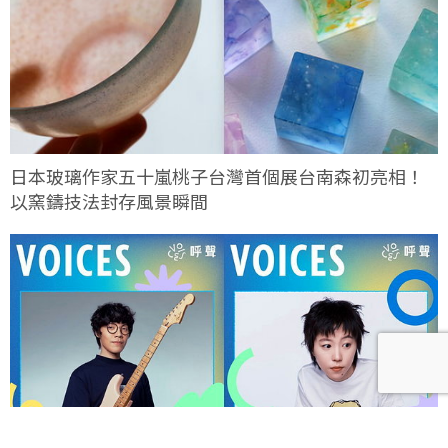
日本玻璃作家五十嵐桃子台灣首個展台南森初亮相！
以窯鑄技法封存風景瞬間