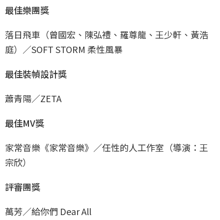
最佳樂團獎
落日飛車（曾國宏、陳弘禮、羅尊龍、王少軒、黃浩
庭）／SOFT STORM 柔性風暴
最佳裝幀設計獎
蕭青陽／ZETA
最佳MV獎
家常音樂《家常音樂》／任性的人工作室（導演：王
宗欣）
評審團獎
萬芳／給你們 Dear All