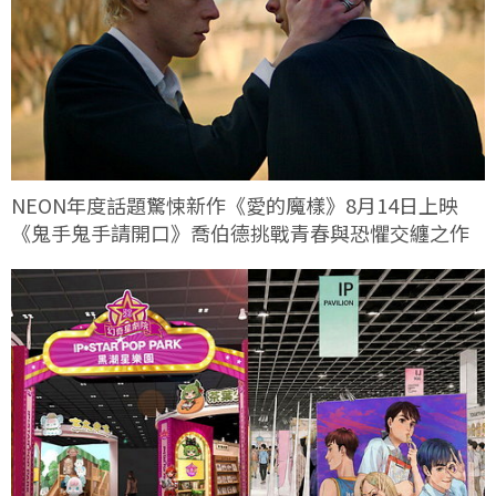
NEON年度話題驚悚新作《愛的魔樣》8月14日上映
《鬼手鬼手請開口》喬伯德挑戰青春與恐懼交纏之作