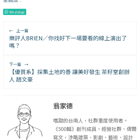
WhatsApp
←
上一篇
樂評人BRIEN／你找好下一場要看的線上演出了
嗎？
下一篇
→
【優質系】採集土地的善 讓美好發生 茶籽堂創辦
人 趙文豪
翁家德
嗜甜的台南人，社群重度使用者。
《500輯》創刊成員，經營社群、偶爾
寫文，涉略建築、影劇、藝術、設計