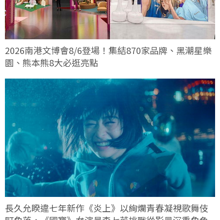
2026南港文博會8/6登場！集結870家品牌、黑潮星樂
園、熊本熊8大必逛亮點
長久允睽違七年新作《炎上》以絢爛青春凝視歌舞伎