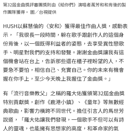
第32屆金曲獎評審團獎則由《給你們》演唱者萬芳和和背後的製
作團隊獲得。 圖／台視提供
HUSH以蘇慧倫的〈安和〉獲得最佳作曲人獎，感動表
示，「我很長一段時間，躲在歌手跟創作人的這個身
份背後，以一個既得利益者的姿態，去享受異性戀歌
手、明星對我們的支持和發聲。謝謝金曲獎讓我有這
個機會站在台上，告訴那些還在櫃子裡盼望的人，不
要急不要怕，相信自己、充實自己。你的未來有機會
握在你手上，至少今天晚上我握住了金曲獎。」
有「流行音樂教父」之稱的羅大佑獲頒第32屆金曲獎
特別貢獻獎，創作《鹿港小鎮》、《童年》等無數經
典歌曲，影響力橫跨不同世代。擔任引言人的馬世芳
說道，「羅大佑讓我們發現，一個歌手不但可以有詩
人的靈魂，也能擁有思想家的高度，和革命家的氣