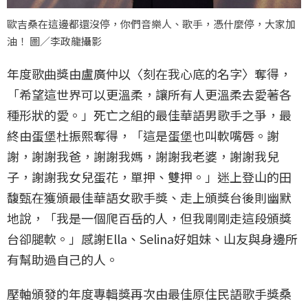
歐吉桑在這邊都還沒停，你們音樂人、歌手，憑什麼停，大家加
油！ 圖／李政龍攝影
年度歌曲獎由盧廣仲以〈刻在我心底的名字〉奪得，
「希望這世界可以更溫柔，讓所有人更溫柔去愛著各
種形狀的愛。」死亡之組的最佳華語男歌手之爭，最
終由蛋堡杜振熙奪得，「這是蛋堡也叫軟嘴唇。謝
謝，謝謝我爸，謝謝我媽，謝謝我老婆，謝謝我兒
子，謝謝我女兒蛋花，單押、雙押。」迷上登山的田
馥甄在獲頒最佳華語女歌手獎、走上頒獎台後則幽默
地說，「我是一個爬百岳的人，但我剛剛走這段頒獎
台卻腿軟。」感謝Ella、Selina好姐妹、山友與身邊所
有幫助過自己的人。
壓軸頒發的年度專輯獎再次由最佳原住民語歌手獎桑