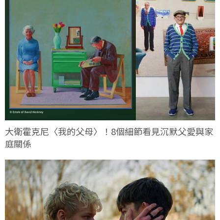
大衛霍克尼〈我的父母〉！8個細節看見沉默父愛與家
庭關係