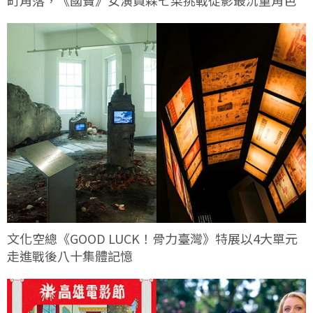
町角落，《國寶》女演員森七菜挑戰從影最沉重角色
文化空總《GOOD LUCK！骨力臺灣》特展以4大單元
走進戰後八十集體記憶