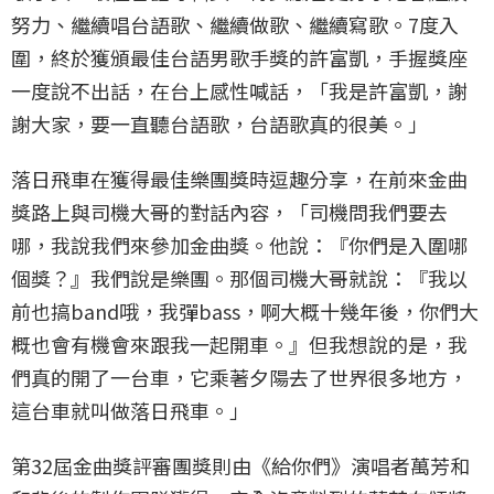
努力、繼續唱台語歌、繼續做歌、繼續寫歌。7度入
圍，終於獲頒最佳台語男歌手獎的許富凱，手握獎座
一度說不出話，在台上感性喊話，「我是許富凱，謝
謝大家，要一直聽台語歌，台語歌真的很美。」
落日飛車在獲得最佳樂團獎時逗趣分享，在前來金曲
獎路上與司機大哥的對話內容，「司機問我們要去
哪，我說我們來參加金曲獎。他說：『你們是入圍哪
個獎？』我們說是樂團。那個司機大哥就說：『我以
前也搞band哦，我彈bass，啊大概十幾年後，你們大
概也會有機會來跟我一起開車。』但我想說的是，我
們真的開了一台車，它乘著夕陽去了世界很多地方，
這台車就叫做落日飛車。」
第32屆金曲獎評審團獎則由《給你們》演唱者萬芳和