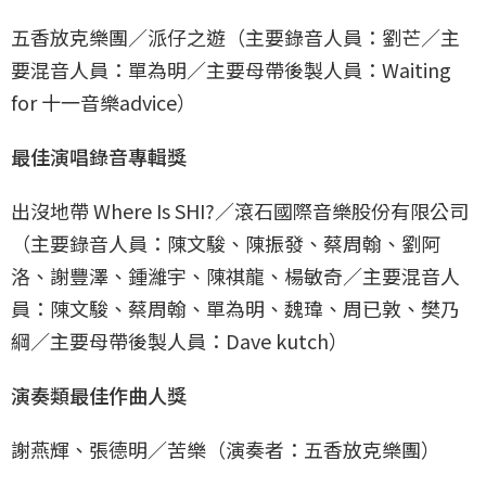
五香放克樂團／派仔之遊（主要錄音人員：劉芒／主
要混音人員：單為明／主要母帶後製人員：Waiting
for 十一音樂advice）
最佳演唱錄音專輯獎
出沒地帶 Where Is SHI?／滾石國際音樂股份有限公司
（主要錄音人員：陳文駿、陳振發、蔡周翰、劉阿
洛、謝豐澤、鍾濰宇、陳祺龍、楊敏奇／主要混音人
員：陳文駿、蔡周翰、單為明、魏瑋、周已敦、樊乃
綱／主要母帶後製人員：Dave kutch）
演奏類最佳作曲人獎
謝燕輝、張德明／苦樂（演奏者：五香放克樂團）