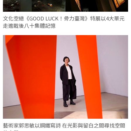
文化空總《GOOD LUCK！骨力臺灣》特展以4大單元
走進戰後八十集體記憶
藝術家郭思敏以鋼鐵寫詩 在光影與留白之間尋找空間