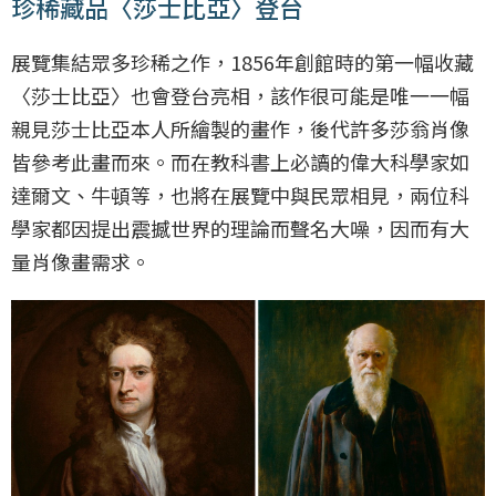
珍稀藏品〈莎士比亞〉登台
展覽集結眾多珍稀之作，1856年創館時的第一幅收藏
〈莎士比亞〉也會登台亮相，該作很可能是唯一一幅
親見莎士比亞本人所繪製的畫作，後代許多莎翁肖像
皆參考此畫而來。而在教科書上必讀的偉大科學家如
達爾文、牛頓等，也將在展覽中與民眾相見，兩位科
學家都因提出震撼世界的理論而聲名大噪，因而有大
量肖像畫需求。