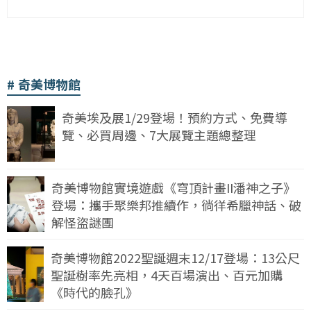
奇美博物館
奇美埃及展1/29登場！預約方式、免費導
覽、必買周邊、7大展覽主題總整理
奇美博物館實境遊戲《穹頂計畫II潘神之子》
登場：攜手聚樂邦推續作，徜徉希臘神話、破
解怪盜謎團
奇美博物館2022聖誕週末12/17登場：13公尺
聖誕樹率先亮相，4天百場演出、百元加購
《時代的臉孔》