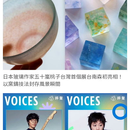
日本玻璃作家五十嵐桃子台灣首個展台南森初亮相！
以窯鑄技法封存風景瞬間