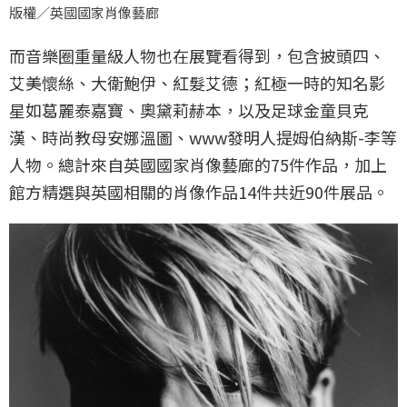
版權／英國國家肖像藝廊
而音樂圈重量級人物也在展覽看得到，包含披頭四、
艾美懷絲、大衛鮑伊、紅髮艾德；紅極一時的知名影
星如葛麗泰嘉寶、奧黛莉赫本，以及足球金童貝克
漢、時尚教母安娜溫圖、www發明人提姆伯納斯-李等
人物。總計來自英國國家肖像藝廊的75件作品，加上
館方精選與英國相關的肖像作品14件共近90件展品。