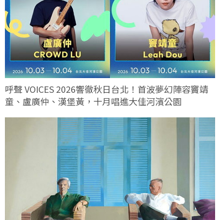
呼聲 VOICES 2026響徹秋日台北！首波夢幻陣容竇靖
童、盧廣仲、漢堡黃，十月唱進大佳河濱公園