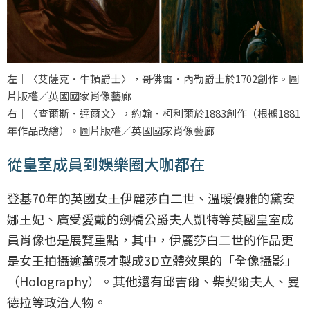
左｜〈艾薩克．牛頓爵士〉，哥佛雷．內勒爵士於1702創作。圖
片版權／英國國家肖像藝廊
右｜〈查爾斯．達爾文〉，約翰．柯利爾於1883創作（根據1881
年作品改繪）。圖片版權／英國國家肖像藝廊
從皇室成員到娛樂圈大咖都在
登基70年的英國女王伊麗莎白二世、溫暖優雅的黛安
娜王妃、廣受愛戴的劍橋公爵夫人凱特等英國皇室成
員肖像也是展覽重點，其中，伊麗莎白二世的作品更
是女王拍攝逾萬張才製成3D立體效果的「全像攝影」
（Holography）。其他還有邱吉爾、柴契爾夫人、曼
德拉等政治人物。