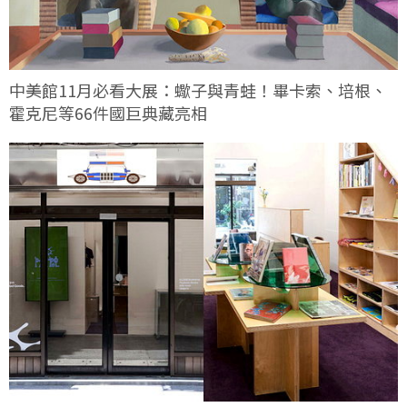
中美館11月必看大展：蠍子與青蛙！畢卡索、培根、
霍克尼等66件國巨典藏亮相