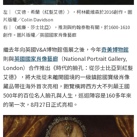
左｜〈艾德．希蘭（紅髮艾德）〉，柯林戴維森於2016創作。圖
片版權／Colin Davidson
右｜〈威廉．莎士比亞〉，推測與約翰泰勒有關，於1600-1610
創作。圖片版權／英國國家肖像藝廊
繼去年向英國V&A博物館借展之後，今年
奇美博物館
則與
英國國家肖像藝廊
（National Portrait Gallery,
London）合作推出《時代的臉孔：從莎士比亞到紅髮
艾德》，將大批從未離開國境的一級鎮館國寶級肖像
藏品帶往海外首次亮相，飽覽橫跨西方大不列顛王國
500年的百位名人臉孔與人生，巡迴陣容是160多年來
的第一次，8月27日正式亮相。