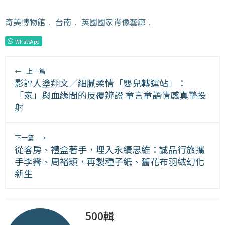
奇美博物館
﹒
台南
﹒
英國國家肖像藝廊
﹒
WhatsApp
←
上一篇
影評人塗翔文／細膩柔情「嬰兒轉運站」：
「家」與血緣間的反覆辨證 童言童語情感真摯投
射
下一篇
→
從客房、禮盒著手，埋入永續思維：誠品行旅攜
手李霽、周裕穎，再製種子紙、舊花布羽絨幻化
新生
500輯