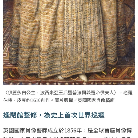
〈伊麗莎白公主，波西米亞王后暨普法爾茨選帝侯夫人〉，老羅
伯特．皮克約1610創作。圖片版權／英國國家肖像藝廊
逢閉館整修，為史上首次世界巡迴
英國國家肖像藝廊成立於1856年，是全球首座肖像博