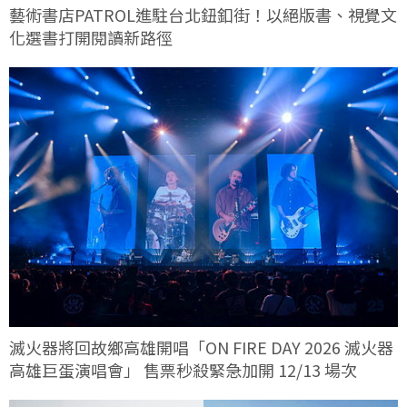
藝術書店PATROL進駐台北鈕釦街！以絕版書、視覺文
化選書打開閱讀新路徑
滅火器將回故鄉高雄開唱「ON FIRE DAY 2026 滅火器
高雄巨蛋演唱會」 售票秒殺緊急加開 12/13 場次