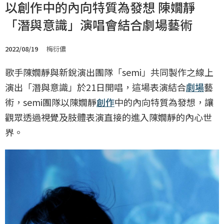
以創作中的內向特質為發想 陳嫺靜
「潛與意識」演唱會結合劇場藝術
2022/08/19
梅衍儂
歌手陳嫺靜與新銳演出團隊「semi」共同製作之線上
演出「潛與意識」於21日開唱，這場表演結合
劇場
藝
術，semi團隊以陳嫺靜
創作
中的內向特質為發想，讓
觀眾透過視覺及肢體表演直接的進入陳嫺靜的內心世
界。