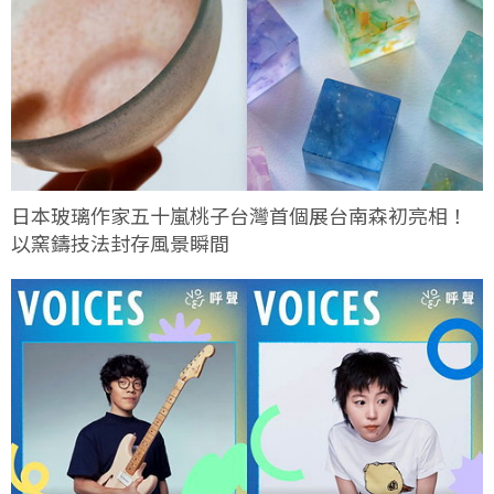
日本玻璃作家五十嵐桃子台灣首個展台南森初亮相！
以窯鑄技法封存風景瞬間