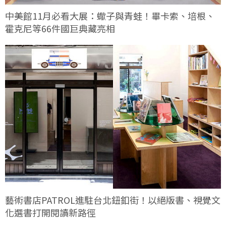
中美館11月必看大展：蠍子與青蛙！畢卡索、培根、
霍克尼等66件國巨典藏亮相
藝術書店PATROL進駐台北鈕釦街！以絕版書、視覺文
化選書打開閱讀新路徑