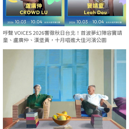
呼聲 VOICES 2026響徹秋日台北！首波夢幻陣容竇靖
童、盧廣仲、漢堡黃，十月唱進大佳河濱公園