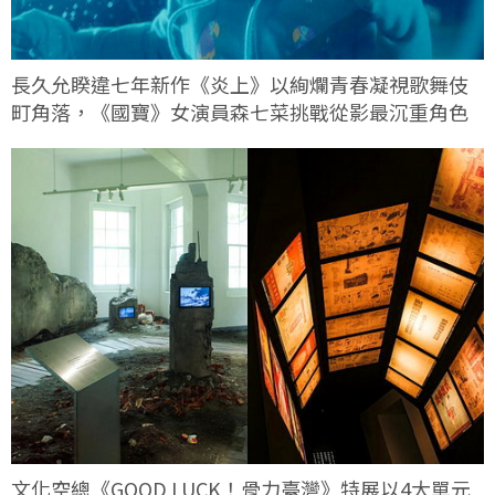
長久允睽違七年新作《炎上》以絢爛青春凝視歌舞伎
町角落，《國寶》女演員森七菜挑戰從影最沉重角色
文化空總《GOOD LUCK！骨力臺灣》特展以4大單元