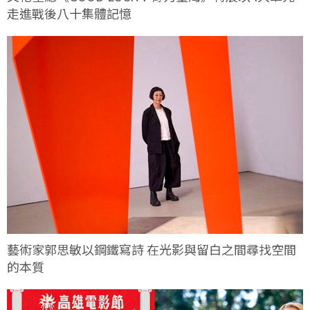
走進戰後八十集體記憶
藝術家郭思敏以鋼鐵寫詩 在光影與留白之間尋找空間
的本質