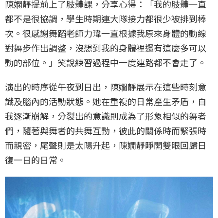
陳嫻靜提前上了肢體課，分享心得：「我的肢體一直
都不是很協調，學生時期連大隊接力都很少被排到棒
次。很感謝舞蹈老師力瑋一直根據我原來身體的動線
對舞步作出調整，沒想到我的身體裡還有這麼多可以
動的部位。」笑說練習過程中一度連路都不會走了。
演出的時序從午夜到日出，陳嫺靜展示在這些時刻意
識及腦內的活動狀態。她在重複的日常產生矛盾，自
我逐漸崩解，分裂出的意識則成為了形象相似的舞者
們，隨著與舞者的共舞互動，彼此的關係時而緊張時
而親密，尾聲則是太陽升起，陳嫺靜睜開雙眼回歸日
復一日的日常。