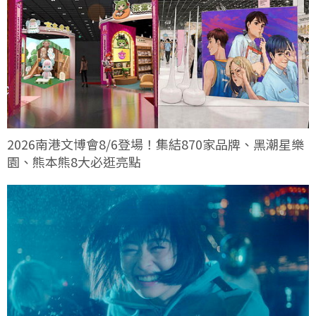
2026南港文博會8/6登場！集結870家品牌、黑潮星樂
園、熊本熊8大必逛亮點