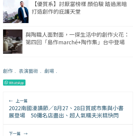
【優質系】討厭當榜樣 顏伯駿 踏過黑暗
打造創作的庇護天堂
與陶職人面對面，一探生活中的創作火花：
第四回「島作marché+陶作集」台中登場
創作
﹒
表演藝術
﹒
劇場
﹒
WhatsApp
←
上一篇
2022南國漫讀節／8月27、28日質感市集與小書
展登場 50攤名店盡出、超人氣糯夫米糕快閃
下一篇
→