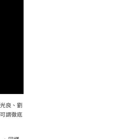
光良、劉
可謂徹底
）、同樣