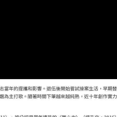
志當年的提攜和影響。退伍後開始嘗試接案生活，早期替
選為主打歌。隨著時間下筆越來越純熟，近十年創作實力
11）、被公認是當年遺珠的〈離心力〉（楊乃文，2016