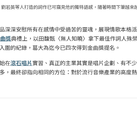
、劉若英等人打造的詞作已可窺見他的獨特語感，隨著時間下筆越來
品深深安慰所有在感情中受過苦的靈魂，展現情歌本格派
曲獎
典禮上，以田馥甄〈無人知曉〉拿下最佳作詞人殊
入圍的紀錄，葛大為迄今已四次得到金曲獎提名。
始在
滾石唱片
實習、真正的主業其實是唱片企劃、有不少
多，最終卻指向相同的方位：對於流行音樂產業的高度熱