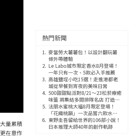
熱門新聞
麥當勞大薯薯包！以設計翻玩薯
條外帶體驗
Le Labo城市限定香水8月登場！
一年只有一次、5款必入手推薦
高雄鹽埕小吃15選！走進港都老
城從早餐到宵夜的美味日常
500甜甜點派對8/21～23松菸療癒
味蕾 將集結多間排隊名店 打造靈
感創意的舞台
法朋水蜜桃大福8月限定登場！
「花織桃韻」一次品嘗六款水蜜
桃花果大福
東野圭吾留給世界的106部小說！
大量累積
日本推理大師40年的創作軌跡
更在意作