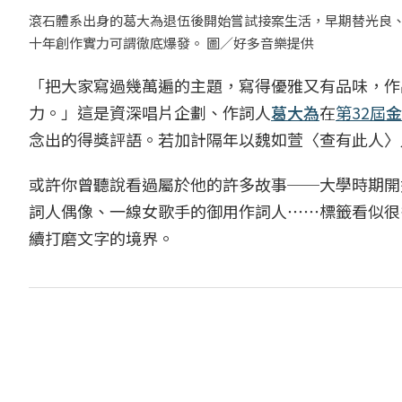
滾石體系出身的葛大為退伍後開始嘗試接案生活，早期替光良
十年創作實力可謂徹底爆發。 圖／好多音樂提供
「把大家寫過幾萬遍的主題，寫得優雅又有品味，作
力。」這是資深唱片企劃、作詞人
葛大為
在
第32屆
金
念出的得獎評語。若加計隔年以魏如萱〈查有此人〉
或許你曾聽說看過屬於他的許多故事──大學時期開
詞人偶像、一線女歌手的御用作詞人⋯⋯標籤看似很
續打磨文字的境界。