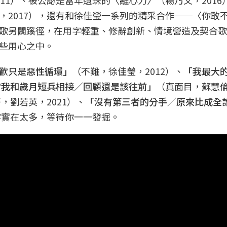
，2017），還有和徐佳瑩一系列的精采合作──〈你敢
歌另闢蹊徑，在用字輕重、修辭創新、情境營造及契合歌
些用心之中。
歡只是惡性循環」
（不難，徐佳瑩，2012）、
「我最大
當我和歲月短兵相接／回顧還是該往前」
（真面目，蘇慧
，劉若英，2021）、
「沒有第三者的分手／原來比成全
字實在太多，等待你一一發掘。