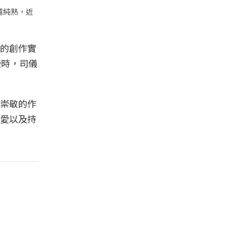
越純熟，近
的創作實
榮時，司儀
崇敬的作
愛以及持