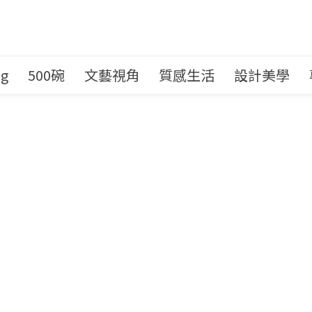
ng
500碗
文藝視角
質感生活
設計美學