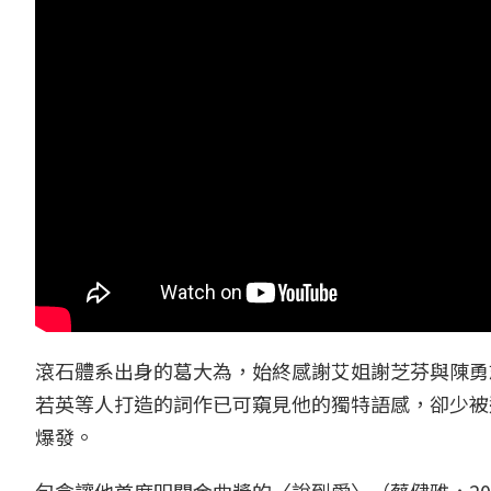
滾石體系出身的葛大為，始終感謝艾姐謝芝芬與陳勇
若英等人打造的詞作已可窺見他的獨特語感，卻少被
爆發。
包含讓他首度叩關金曲獎的〈說到愛〉（蔡健雅，20