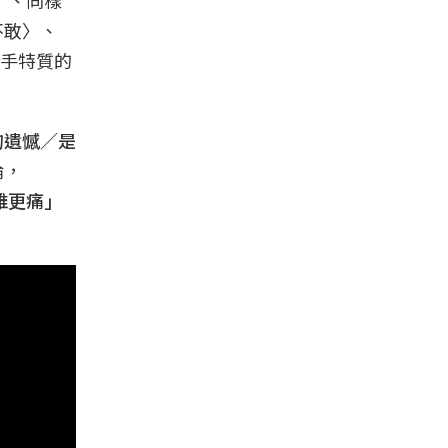
不敢〉、
手特質的
的遺憾／是
倫，
誰更痛」