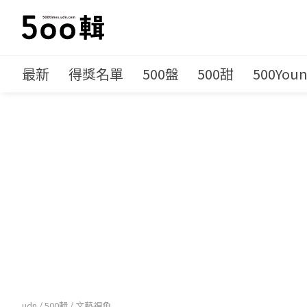
最新
得獎名單
500盤
500甜
500You
udn
/
500輯
/
文藝視角