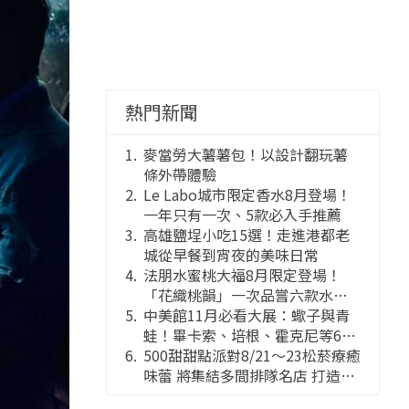
熱門新聞
麥當勞大薯薯包！以設計翻玩薯
條外帶體驗
Le Labo城市限定香水8月登場！
一年只有一次、5款必入手推薦
高雄鹽埕小吃15選！走進港都老
城從早餐到宵夜的美味日常
法朋水蜜桃大福8月限定登場！
「花織桃韻」一次品嘗六款水蜜
桃花果大福
中美館11月必看大展：蠍子與青
蛙！畢卡索、培根、霍克尼等66
件國巨典藏亮相
500甜甜點派對8/21～23松菸療癒
味蕾 將集結多間排隊名店 打造靈
感創意的舞台