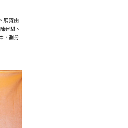
。展覽由
陳建騏、
文本，劃分