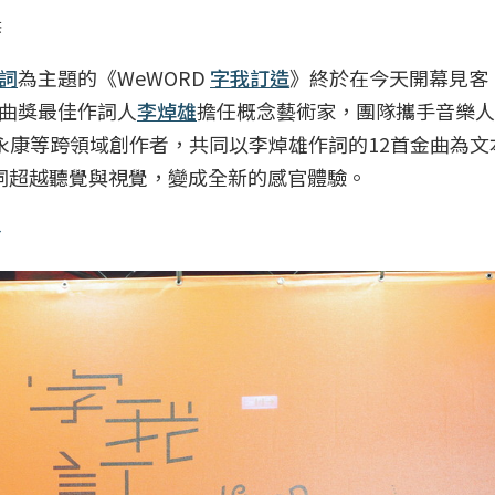
供
詞
為主題的《WeWORD
字我訂造
》終於在今天開幕見客
曲獎最佳作詞人
李焯雄
擔任概念藝術家，團隊攜手音樂人
O及夏永康等跨領域創作者，共同以李焯雄作詞的12首金曲為
詞超越聽覺與視覺，變成全新的感官體驗。
身