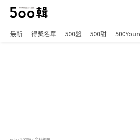
最新
得獎名單
500盤
500甜
500You
udn
/
500輯
/
文藝視角