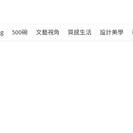
ng
500碗
文藝視角
質感生活
設計美學