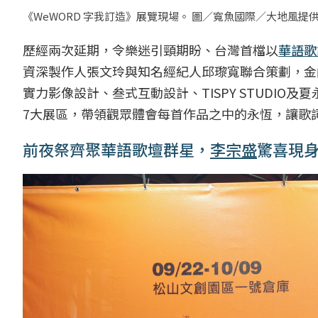
《WeWORD 字我訂造》展覽現場。 圖／寬魚國際／大地風提
歷經兩次延期，令樂迷引頸期盼、台灣首檔以
華語歌
資深製作人張文玲與知名經紀人邱瓈寬聯合策劃，金
實力影像設計、叁式互動設計、TISPY STUDI
7大展區，帶領觀眾體會每首作品之中的永恆，讓歌
前夜祭齊聚華語歌壇群星，
李宗盛
驚喜現