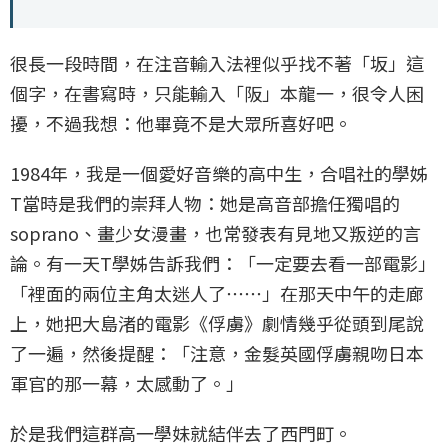
很長一段時間，在注音輸入法裡似乎找不著「坂」這
個字，在書寫時，只能輸入「阪」本龍一，很令人困
擾，不過我想：他畢竟不是大眾所喜好吧。
1984年，我是一個愛好音樂的高中生，合唱社的學姊
T當時是我們的崇拜人物：她是高音部擔任獨唱的
soprano、畫少女漫畫，也常發表有見地又叛逆的言
論。有一天T學姊告訴我們：「一定要去看一部電影」
「裡面的兩位主角太迷人了⋯⋯」在那天中午的走廊
上，她把大島渚的電影《俘虜》劇情幾乎從頭到尾說
了一遍，然後提醒：「注意，金髮英國俘虜親吻日本
軍官的那一幕，太感動了。」
於是我們這群高一學妹就結伴去了西門町。