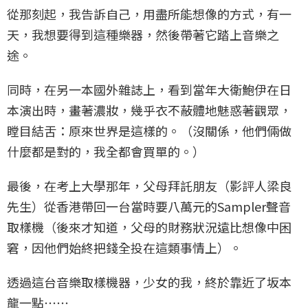
從那刻起，我告訴自己，用盡所能想像的方式，有一
天，我想要得到這種樂器，然後帶著它踏上音樂之
途。
同時，在另一本國外雜誌上，看到當年大衛鮑伊在日
本演出時，畫著濃妝，幾乎衣不蔽體地魅惑著觀眾，
瞠目結舌：原來世界是這樣的。（沒關係，他們倆做
什麼都是對的，我全都會買單的。）
最後，在考上大學那年，父母拜託朋友（影評人梁良
先生）從香港帶回一台當時要八萬元的Sampler聲音
取樣機（後來才知道，父母的財務狀況遠比想像中困
窘，因他們始終把錢全投在這類事情上）。
透過這台音樂取樣機器，少女的我，終於靠近了坂本
龍一點⋯⋯