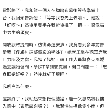
電影終了，我和龍一倆人在黝暗布幕後等待準備上
台，我回頭告訴他：「等等我會先上去唷。」他說：
「好呀～」然後用雙手在我背後推了一把⋯⋯很像高
中男生的頑皮。
開放觀眾提問時，彷彿命運安排，我竟看到多年前告
訴我《俘虜》這部電影的學姊T，她就正坐在觀眾席我
目力所及之處。我指了指她，請工作人員將麥克風遞
過去讓她發問，學姊T拿到麥克風，開口問龍一：「您
身體還好嗎？」然後就紅了眼眶。
我明白為什麼。
座談終了，我站起來想做個結論，龍一又忽然將我摟
入懷中（表示感謝嗎？），我驚惶失措像隻小鹿，但