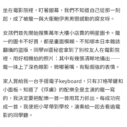
坐在電影院裡，盯著銀幕，我們不知道自己從那一刻
起，成了被龍一與大衛鮑伊男男戀感動的腐女呀。
女孩們首先開始搜集萬年大樓小店賣的明星圖卡。龍
一的圖卡不好買，都是畫面模糊、不知哪本日本雜誌
翻攝的盜版，同學W還秘密拿到了別校友人在電影院
裡、用好相機拍的照片：其中有幾張清晰地攝出——
龍一抹上了深色眼影、微嘟著嘴，有點倔強的表情。
家人買給我一台手提電子keyboard，只有37格琴鍵和
小面板。知道了《俘虜》的配樂全是主演的龍一寫
的，我決定要把配樂一首一首用耳力抓出。每成功完
成一首，我便把小琴帶到學校，演奏給一起去看過電
影的同學聽。