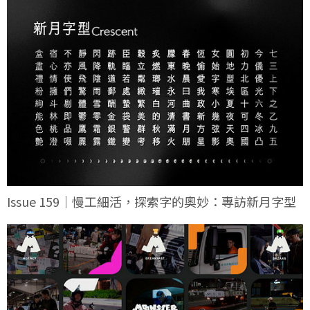
Issue 159｜慢工細活，探索字的奧妙：專訪新月字型