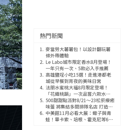
熱門新聞
麥當勞大薯薯包！以設計翻玩薯
條外帶體驗
Le Labo城市限定香水8月登場！
一年只有一次、5款必入手推薦
高雄鹽埕小吃15選！走進港都老
城從早餐到宵夜的美味日常
法朋水蜜桃大福8月限定登場！
「花織桃韻」一次品嘗六款水蜜
桃花果大福
500甜甜點派對8/21～23松菸療癒
味蕾 將集結多間排隊名店 打造靈
感創意的舞台
中美館11月必看大展：蠍子與青
蛙！畢卡索、培根、霍克尼等66
件國巨典藏亮相