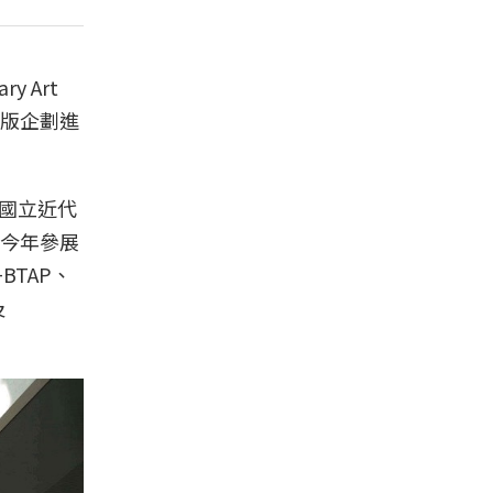
 Art
展版企劃進
京國立近代
今年參展
TAP、
及