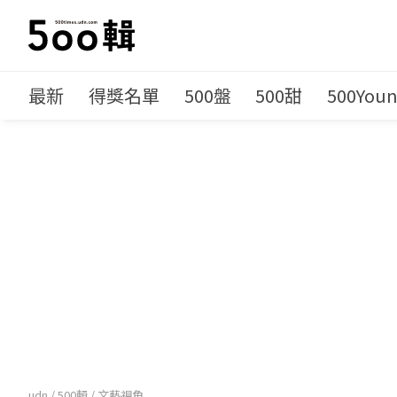
最新
得獎名單
500盤
500甜
500You
udn
/
500輯
/
文藝視角