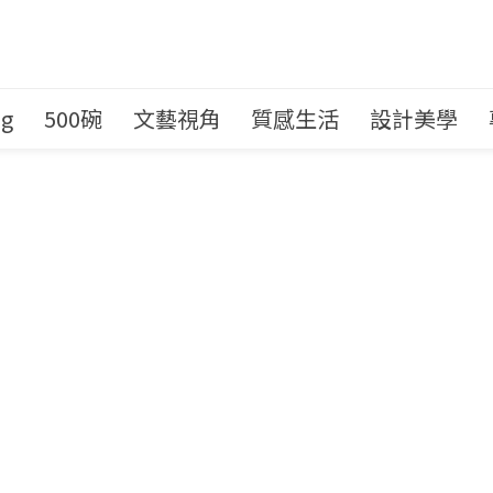
ng
500碗
文藝視角
質感生活
設計美學