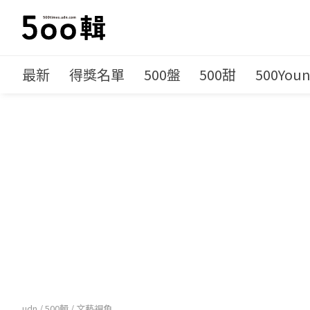
最新
得獎名單
500盤
500甜
500You
udn
/
500輯
/
文藝視角