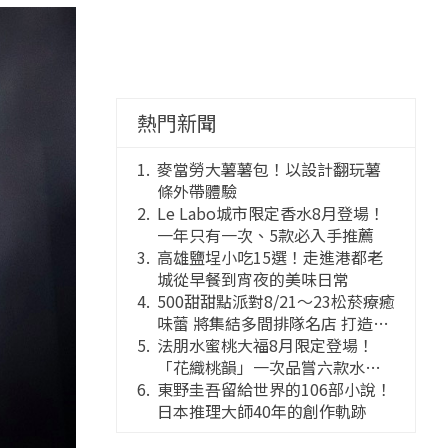
熱門新聞
麥當勞大薯薯包！以設計翻玩薯
條外帶體驗
Le Labo城市限定香水8月登場！
一年只有一次、5款必入手推薦
高雄鹽埕小吃15選！走進港都老
城從早餐到宵夜的美味日常
500甜甜點派對8/21～23松菸療癒
味蕾 將集結多間排隊名店 打造靈
感創意的舞台
法朋水蜜桃大福8月限定登場！
「花織桃韻」一次品嘗六款水蜜
桃花果大福
東野圭吾留給世界的106部小說！
日本推理大師40年的創作軌跡