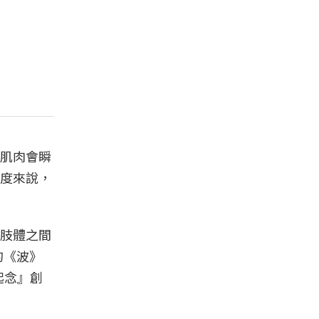
肌肉會瞬
度來說，
肢體之間
的《波》
起念』創