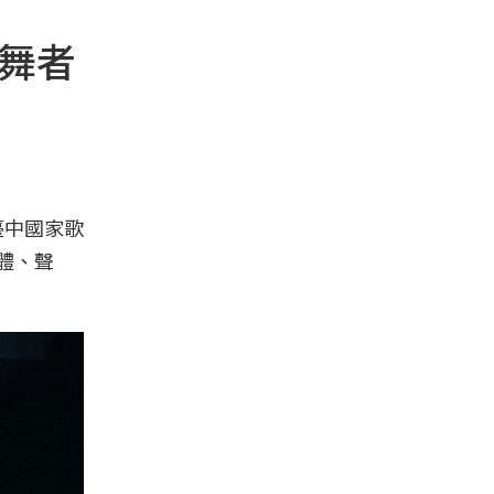
舞者
臺中國家歌
身體、聲