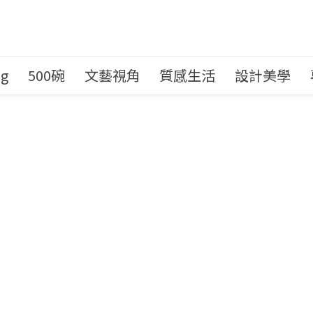
ng
500碗
文藝視角
質感生活
設計美學