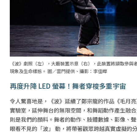
《波》劇照（左），大廳裝置示意（右），此裝置將擷取參與
現象及生命樣態。 圖／雲門提供、攝影：李佳曄
再度升降 LED 螢幕！舞者穿梭多重宇宙
令人驚喜地是，《波》延續了鄭宗龍的作品《毛月亮》，
實驗室，延伸舞台的無限空間，和舞蹈動作產生融合
則是我們的顏料。舞者的動作、肢體數據、影像、聲
眼看不見的「波」 動，將帶著觀眾跨越真實虛擬的