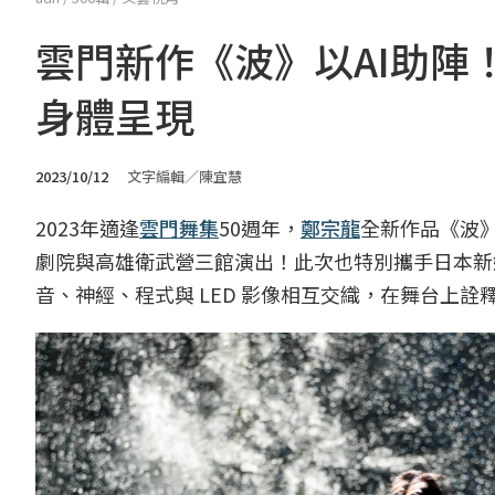
雲門新作《波》以AI助陣
身體呈現
2023/10/12
文字編輯／陳宜慧
2023年適逢
雲門舞集
50週年，
鄭宗龍
全新作品《波》
劇院與高雄衛武營三館演出！此次也特別攜手日本新
音、神經、程式與 LED 影像相互交織，在舞台上詮