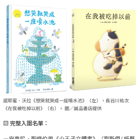
諾耶蜜．沃拉《想哭就哭成一座噴水池》（左），長谷川祐次
《在我被吃掉以前》（右）。 圖／誠品書店提供
▧ 完整入圍名單：
—安東尼．聖修伯里《小王子立體書》（劉斯傑/ 紙藝