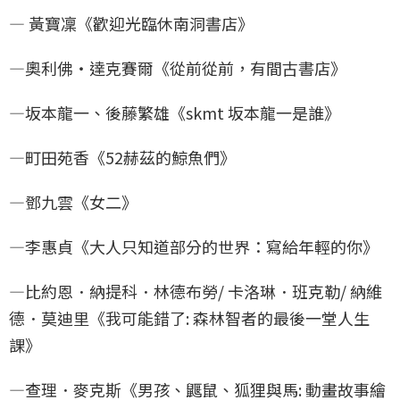
— 黃寶凜《歡迎光臨休南洞書店》
—奧利佛・達克賽爾《從前從前，有間古書店》
—坂本龍一、後藤繁雄《skmt 坂本龍一是誰》
—町田苑香《52赫茲的鯨魚們》
—鄧九雲《女二》
—李惠貞《大人只知道部分的世界：寫給年輕的你》
—比約恩．納提科．林德布勞/ 卡洛琳．班克勒/ 納維
德．莫迪里《我可能錯了: 森林智者的最後一堂人生
課》
—查理．麥克斯《男孩、鼴鼠、狐狸與馬: 動畫故事繪