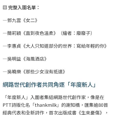
▧ 完整入圍名單：
—鄧九雲《女二》
—簡莉穎《直到夜色溫柔》（繪者：廢廢子）
—李惠貞《大人只知道部分的世界：寫給年輕的你》
—吳明益《海風酒店》
—吳曉樂《那些少女沒有抵達》
網路世代創作者共同角逐「年度新人」
「年度新人」入圍者集結網路世代創作家，像是在
PTT詩版化名「thankmilk」的謝知橋，匯集逾80首
經典代表和全新詩作，首次出版成書《生來憂傷》，