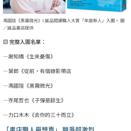
馮國瑄《黑霧微光》l 誠品閱讀職人大賞「年度新人」入圍。 圖
／誠品書店提供
▧ 完整入圍名單：
—謝知橋《生來憂傷》
—葉郎《從前，有個錄影帶店
—馮國瑄《黑霧微光》
—寺尾哲也《子彈是餘生》
—力口木木《去你的三十而立》
「書店職人最想賣」 競爭超激烈