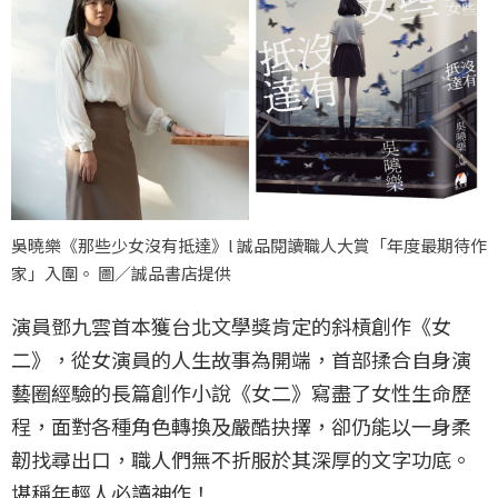
吳曉樂《那些少女沒有抵達》l 誠品閱讀職人大賞「年度最期待作
家」入圍。 圖／誠品書店提供
演員鄧九雲首本獲台北文學獎肯定的斜槓創作《女
二》，從女演員的人生故事為開端，首部揉合自身演
藝圈經驗的長篇創作小說《女二》寫盡了女性生命歷
程，面對各種角色轉換及嚴酷抉擇，卻仍能以一身柔
韌找尋出口，職人們無不折服於其深厚的文字功底。
堪稱年輕人必讀神作！