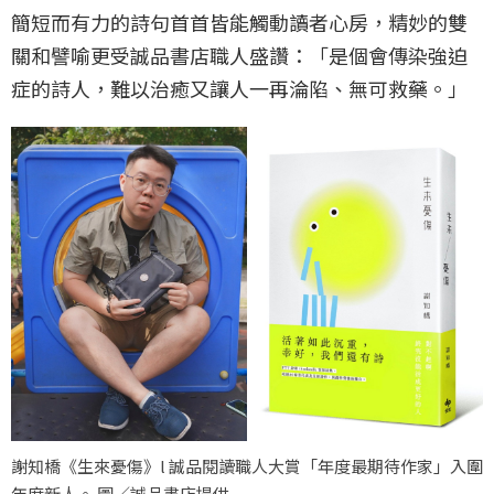
簡短而有力的詩句首首皆能觸動讀者心房，精妙的雙
關和譬喻更受誠品書店職人盛讚：「是個會傳染強迫
症的詩人，難以治癒又讓人一再淪陷、無可救藥。」
謝知橋《生來憂傷》l 誠品閱讀職人大賞「年度最期待作家」入圍
年度新人。 圖／誠品書店提供