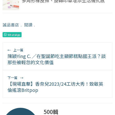
多角形橡皮擦、旋轉印章增添生活儀式感
誠品書店
﹒
閱讀
﹒
WhatsApp
←
上一篇
陳穎Ying C. ／在聖誕節吃主顯節糕點國王派？談
那些被輕忽的文化價值
下一篇
→
【現場直擊】香奈兒2023/24工坊大秀！致敬英
倫搖滾Britpop
500輯