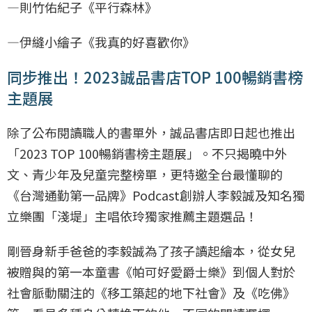
—則竹佑紀子《平行森林》
—伊縫小繪子《我真的好喜歡你》
同步推出！2023誠品書店TOP 100暢銷書榜
主題展
除了公布閱讀職人的書單外，誠品書店即日起也推出
「2023 TOP 100暢銷書榜主題展」。不只揭曉中外
文、青少年及兒童完整榜單，更特邀全台最懂聊的
《台灣通勤第一品牌》Podcast創辦人李毅誠及知名獨
立樂團「淺堤」主唱依玲獨家推薦主題選品！
剛晉身新手爸爸的李毅誠為了孩子讀起繪本，從女兒
被贈與的第一本童書《帕可好愛爵士樂》到個人對於
社會脈動關注的《移工築起的地下社會》及《吃佛》