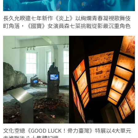
長久允睽違七年新作《炎上》以絢爛青春凝視歌舞伎
町角落，《國寶》女演員森七菜挑戰從影最沉重角色
文化空總《GOOD LUCK！骨力臺灣》特展以4大單元