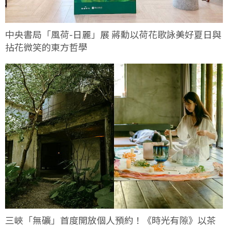
中央書局「風荷-日麗」展 蔣勳以荷花歌詠美好夏日與
拈花微笑的東方哲學
三峽「無礦」首度開放個人預約！《時光有隙》以茶