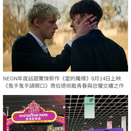
NEON年度話題驚悚新作《愛的魔樣》8月14日上映
《鬼手鬼手請開口》喬伯德挑戰青春與恐懼交纏之作