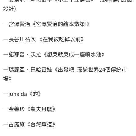
設計）
—宮澤賢治《宮澤賢治的繪本散策I》
—長谷川祐次 《在我被吃掉以前》
—諾耶蜜．沃拉《想哭就哭成一座噴水池》
—瑪麗亞．巴哈雷娃《出發吧! 環遊世界24個傳統市
場》
—junaida《的》
—金善珍《農夫月曆》
—古庭維《台灣鐵道》