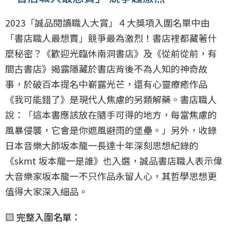
2023「誠品閱讀職人大賞」４大獎項入圍名單中由
「書店職人最想賣」競爭最為激烈！書店裡都藏著什
麼秘密？《歡迎光臨休南洞書店》及《從前從前，有
間古書店》揭露隱藏於書店背後不為人知的神奇故
事，於破百本提名中嶄露光芒，還有心靈療癒作品
《我可能錯了》是現代人焦慮的另類解藥。書店職人
說：「這本書應該放在隨手可得的地方，每當焦慮的
風暴侵襲，它會是你遮風避雨的堡壘。」另外，收錄
日本音樂大師坂本龍一長達十年深刻思想紀錄的
《skmt 坂本龍一是誰》也入選，誠品書店職人表示偉
大音樂家坂本龍一不只作品永留人心，其哲學思想更
值得大家深入細品。
▧ 完整入圍名單：