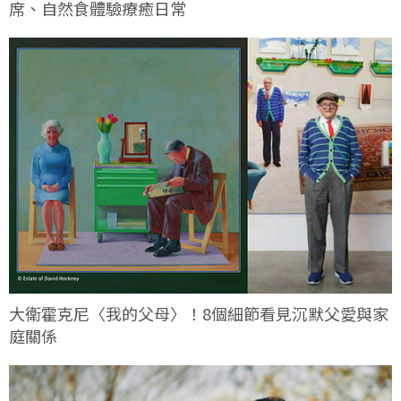
席、自然食體驗療癒日常
大衛霍克尼〈我的父母〉！8個細節看見沉默父愛與家
庭關係