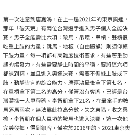
第一次注意到唐嘉鴻，在上一屆2021年的東京奧運，
那年「破天荒」有兩位台灣選手進入男子個人全能決
賽。男子全能需比六項：鞍馬、吊環、單槓、雙槓很
吃重上肢的力量；跳馬、地板（自由體操）則須仰賴
下肢力量。每一項都有高難度技術要求，有些著重動
態的爆發力，有些需要靜止時間的平穩，要將這六項
都練到精，並且進入奧運決賽，需要不偏練上肢或下
肢，動靜皆宜的綜合能力。唐嘉鴻最後拿下第七名，
在單槓拿下第二名的高分，僅管沒有奪牌，已經是台
灣體操一大里程碑。李智凱拿下21名，在最拿手的鞍
馬落馬兩次，無法靠此拉高分數。失之東隅，收之桑
榆，李智凱在個人單項的鞍馬也進入決賽，這一次他
完美發揮，得到銀牌，僅次於2016里約、2021東京奧