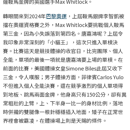
運鞍馬金牌的英國選手Max Whitlock。
轉眼間來到2024年
巴黎奧運
，上屆鞍馬銀牌李智凱被
擋在奧運資格賽之外，Max Whitlock要挑戰個人鞍馬
第三金，因為小失誤落到第四名。唐嘉鴻呢？上屆令
我印象非常深刻的「小貓王」，這次只進入單槓決
賽。比賽這天是競技體操的收官日，比完團隊、個人
全能，單項的最後一項就是唐嘉鴻要上場的單槓。在
前面的比賽，美國體操女皇Simone Biles此屆又收下
三金，令人嘆服；男子體操方面，菲律賓Carlos Yulo
不但進入個人全能決賽，還在競爭激烈的個人單項得
到地板、跳馬兩面金牌，他身高只有150公分，卻有異
常粗壯的上臂，上、下半身一比一的身材比例，落地
時併攏的雙腿像一根針穩穩插入地面，矮子在正常世
界裡會被霸凌，在體操場上則是天賜的條件。