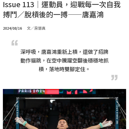
Issue 113｜運動員，迎戰每一次自我
搏鬥／脫槓後的一搏——唐嘉鴻
2024/08/16
文／房慧真
深呼吸，唐嘉鴻重新上槓，還做了招牌
動作貓跳，在空中騰躍空翻後穩穩地抓
槓，落地時雙腳定住。