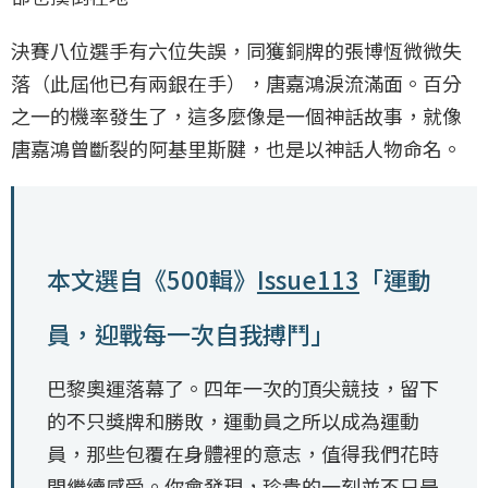
決賽八位選手有六位失誤，同獲銅牌的張博恆微微失
落（此屆他已有兩銀在手），唐嘉鴻淚流滿面。百分
之一的機率發生了，這多麼像是一個神話故事，就像
唐嘉鴻曾斷裂的阿基里斯腱，也是以神話人物命名。
本文選自《500輯》
Issue113
「運動
員，迎戰每一次自我搏鬥」
巴黎奧運落幕了。四年一次的頂尖競技，留下
的不只獎牌和勝敗，運動員之所以成為運動
員，那些包覆在身體裡的意志，值得我們花時
間繼續感受。你會發現，珍貴的一刻並不只是