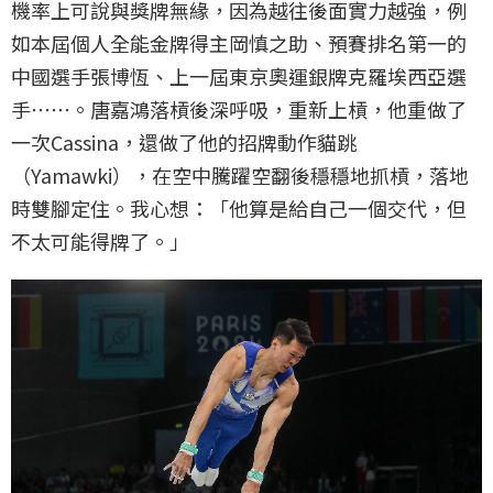
機率上可說與獎牌無緣，因為越往後面實力越強，例
如本屆個人全能金牌得主岡慎之助、預賽排名第一的
中國選手張博恆、上一屆東京奧運銀牌克羅埃西亞選
手⋯⋯。唐嘉鴻落槓後深呼吸，重新上槓，他重做了
一次Cassina，還做了他的招牌動作貓跳
（Yamawki），在空中騰躍空翻後穩穩地抓槓，落地
時雙腳定住。我心想：「他算是給自己一個交代，但
不太可能得牌了。」