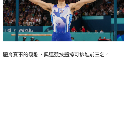
體育賽事的殘酷，奧運競技體操可排進前三名。