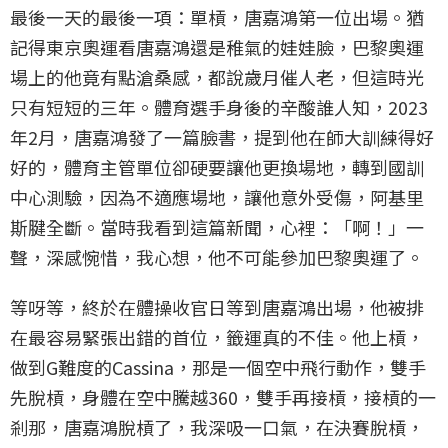
最後一天的最後一項：單槓，唐嘉鴻第一位出場。猶
記得東京奧運看唐嘉鴻還是稚氣的娃娃臉，巴黎奧運
場上的他竟有點滄桑感，都說歲月催人老，但這時光
只有短短的三年。體育選手身後的辛酸誰人知，2023
年2月，唐嘉鴻發了一篇臉書，提到他在師大訓練得好
好的，體育主管單位卻硬要讓他更換場地，轉到國訓
中心測驗，因為不適應場地，讓他意外受傷，阿基里
斯腱全斷。當時我看到這篇新聞，心裡：「啊！」一
聲，深感惋惜，我心想，他不可能參加巴黎奧運了。
等呀等，終於在體操收官日等到唐嘉鴻出場，他被排
在最容易緊張出錯的首位，籤運真的不佳。他上槓，
做到G難度的Cassina，那是一個空中飛行動作，雙手
先脫槓，身體在空中騰越360，雙手再接槓，接槓的一
剎那，唐嘉鴻脫槓了，我深吸一口氣，在決賽脫槓，