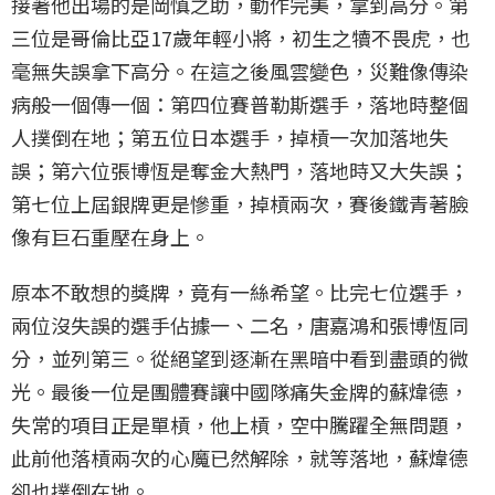
接著他出場的是岡慎之助，動作完美，拿到高分。第
三位是哥倫比亞17歲年輕小將，初生之犢不畏虎，也
毫無失誤拿下高分。在這之後風雲變色，災難像傳染
病般一個傳一個：第四位賽普勒斯選手，落地時整個
人撲倒在地；第五位日本選手，掉槓一次加落地失
誤；第六位張博恆是奪金大熱門，落地時又大失誤；
第七位上屆銀牌更是慘重，掉槓兩次，賽後鐵青著臉
像有巨石重壓在身上。
原本不敢想的獎牌，竟有一絲希望。比完七位選手，
兩位沒失誤的選手佔據一、二名，唐嘉鴻和張博恆同
分，並列第三。從絕望到逐漸在黑暗中看到盡頭的微
光。最後一位是團體賽讓中國隊痛失金牌的蘇煒德，
失常的項目正是單槓，他上槓，空中騰躍全無問題，
此前他落槓兩次的心魔已然解除，就等落地，蘇煒德
卻也撲倒在地。