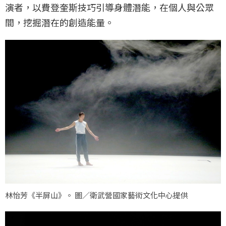
演者，以費登奎斯技巧引導身體潛能，在個人與公眾
間，挖掘潛在的創造能量。
林怡芳《半屏山》。 圖／衛武營國家藝術文化中心提供