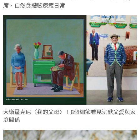
席、自然食體驗療癒日常
大衛霍克尼〈我的父母〉！8個細節看見沉默父愛與家
庭關係