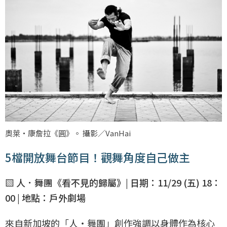
奧萊・康詹拉《圓》。 攝影／VanHai
5檔開放舞台節目！觀舞角度自己做主
▧ 人．舞團《看不見的歸屬》| 日期：11/29 (五) 18：
00 | 地點：戶外劇場
來自新加坡的「人・舞團」創作強調以身體作為核心