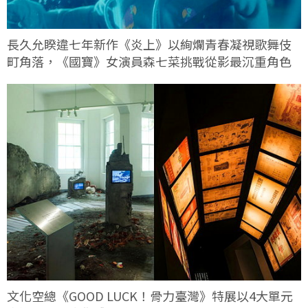
長久允睽違七年新作《炎上》以絢爛青春凝視歌舞伎
町角落，《國寶》女演員森七菜挑戰從影最沉重角色
文化空總《GOOD LUCK！骨力臺灣》特展以4大單元