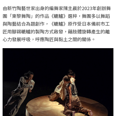
由新竹陶藝世家出身的編舞家陳主晨於2023年創辦舞
團「東黎舞陶」的作品《轆轤》選粹，舞團多以舞蹈
與陶藝結合為題創作，《轆轤》原作受日本備前市工
匠用腳踢轆轤的製陶方式啟發，藉肢體旋轉產生的離
心力發展呼吸，呼應陶匠與黏土之間的關係。