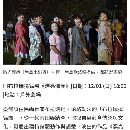
微光製造《半島來跳舞》。 圖／半島歌謠祭提供、攝影 邱家驊
▧布拉瑞揚舞團《漂亮漂亮》|日期：12/01 (日) 18:00
|地點：戶外劇場
臺灣原住民編舞家布拉瑞揚・帕格勒法的「布拉瑞揚
舞團」，從一趟趟田野踏查，挖掘自身蘊含傳統與文
化，發展出獨特身體動作與語彙。演出的作品《漂亮