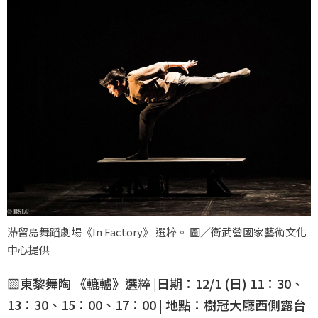
滯留島舞蹈劇場《In Factory》 選粹。 圖／衛武營國家藝術文化
中心提供
▧東黎舞陶 《轆轤》選粹 |日期：12/1 (日) 11：30、
13：30、15：00、17：00 | 地點：樹冠大廳西側露台