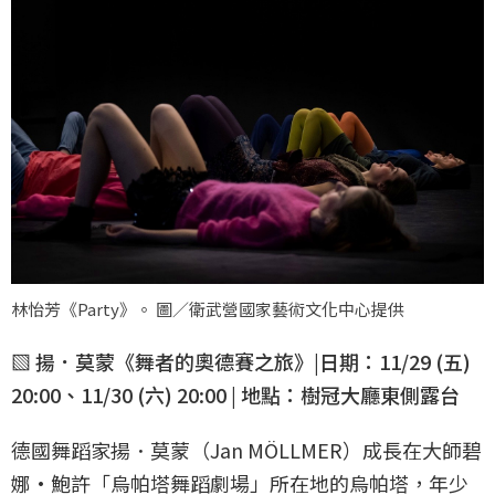
林怡芳《Party》。 圖／衛武營國家藝術文化中心提供
▧ 揚．莫蒙《舞者的奧德賽之旅》|日期：11/29 (五)
20:00、11/30 (六) 20:00 | 地點：樹冠大廳東側露台
德國舞蹈家揚．莫蒙（Jan MÖLLMER）成長在大師碧
娜·鮑許「烏帕塔舞蹈劇場」所在地的烏帕塔，年少