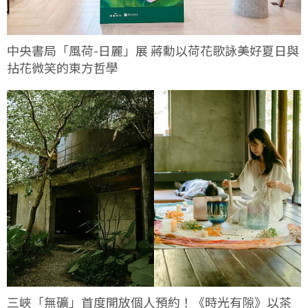
中央書局「風荷-日麗」展 蔣勳以荷花歌詠美好夏日與
拈花微笑的東方哲學
三峽「無礦」首度開放個人預約！《時光有隙》以茶