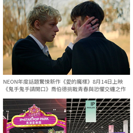
NEON年度話題驚悚新作《愛的魔樣》8月14日上映
《鬼手鬼手請開口》喬伯德挑戰青春與恐懼交纏之作