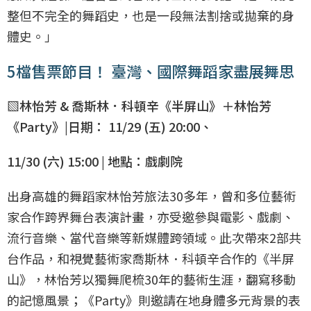
整但不完全的舞蹈史，也是一段無法割捨或拋棄的身
體史。」
5檔售票節目！ 臺灣、國際舞蹈家盡展舞思
▧林怡芳 & 喬斯林．科頓辛《半屏山》＋林怡芳
《Party》|日期： 11/29 (五) 20:00、
11/30 (六) 15:00 | 地點：戲劇院
出身高雄的舞蹈家林怡芳旅法30多年，曾和多位藝術
家合作跨界舞台表演計畫，亦受邀參與電影、戲劇、
流行音樂、當代音樂等新媒體跨領域。此次帶來2部共
台作品，和視覺藝術家喬斯林．科頓辛合作的《半屏
山》，林怡芳以獨舞爬梳30年的藝術生涯，翻寫移動
的記憶風景；《Party》則邀請在地身體多元背景的表