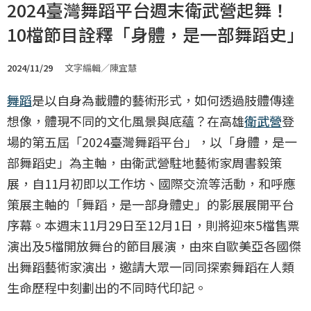
2024臺灣舞蹈平台週末衛武營起舞！
10檔節目詮釋「身體，是一部舞蹈史」
2024/11/29
文字編輯／陳宜慧
舞蹈
是以自身為載體的藝術形式，如何透過肢體傳達
想像，體現不同的文化風景與底蘊？在高雄
衛武營
登
場的第五屆「2024臺灣舞蹈平台」，以「身體，是一
部舞蹈史」為主軸，由衛武營駐地藝術家周書毅策
展，自11月初即以工作坊、國際交流等活動，和呼應
策展主軸的「舞蹈，是一部身體史」的影展展開平台
序幕。本週末11月29日至12月1日，則將迎來5檔售票
演出及5檔開放舞台的節目展演，由來自歐美亞各國傑
出舞蹈藝術家演出，邀請大眾一同同探索舞蹈在人類
生命歷程中刻劃出的不同時代印記。