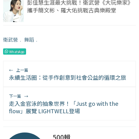
彭佳慧生涯最大挑戰！衛武營《大玩樂家》
攜手簡文彬、羅大佑挑戰古典樂殿堂
衛武營
﹒
舞蹈
﹒
WhatsApp
←
上一篇
永續生活圈：從手作創意到社會公益的循環之旅
下一篇
→
走入金官泳的抽象世界！「Just go with the
flow」展覽 LIGHTWELL登場
500輯