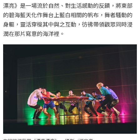
漂亮》是一場流於自然、對生活感動的反饋，將東部
的碧海藍天化作舞台上藍白相間的帆布，舞者騷動的
身軀，靈活穿梭其中與之互動，彷彿帶領觀眾同時浸
潤在那片寫意的海洋裡。