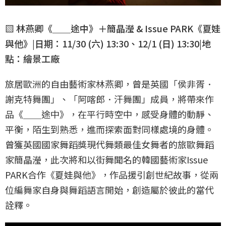
▧ 林燕卿《＿＿途中》＋簡晶瀅 & Issue PARK《夏娃
與他》|日期：11/30 (六) 13:30、12/1 (日) 13:30|地
點：繪景工廠
旅居歐洲的自由藝術家林燕卿，曾是英國「侯非胥．
謝克特舞團」、「阿喀郎．汗舞團」成員，將帶來作
品《＿＿途中》，在平行時空中，感受身體的動靜、
平衡，陌生到熟悉，進而探索面對同樣處境的身體。
曾獲英國國家舞蹈獎現代舞類最佳女舞者的旅歐舞蹈
家簡晶瀅，此次將和以街舞聞名的韓國藝術家Issue
PARK合作《夏娃與他》，作品援引創世紀故事，從兩
位編舞家自身與舞蹈語言開始，創造屬於彼此的當代
詮釋。