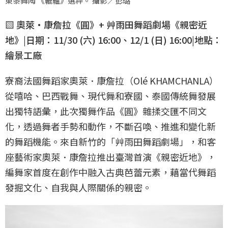
東黎舞陶 《轆轤》選粹。 攝影／彭璐
▧ 奧萊・康詹拉《圓》+ 艸雨田舞蹈劇場《親密近
地》|日期：11/30 (六) 16:00、12/1 (日) 16:00|地點：
繪景工廠
寮裔法國舞蹈家奧萊．康詹拉（Olé KHAMCHANLA）
從嘻哈、巴西戰舞、現代舞和寮國、泰國傳統舞發展
出獨特語彙，此次獨舞作品《圓》雜揉交匯不同文
化，透過舞者手勢和動作，不斷召喚、推進和變化新
的舞蹈機能。來自新竹的「艸雨田舞蹈劇場」，和客
座藝術家奧萊．康詹拉推出臺灣首演《親密近地》，
編舞家首度在創作中融入古典芭蕾元素，藉當代舞蹈
發掘文化、自我與人際關係的親密。