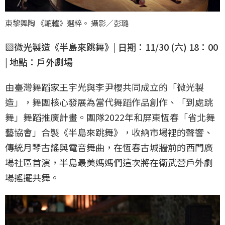
東黎舞陶 《轆轤》選粹。 攝影／彭璐
▧微光製造《半島來跳舞》| 日期：11/30 (六) 18：00
| 地點：戶外劇場
由臺灣舞蹈家王宇光與李尹櫻共同成立的「微光製
造」，舞團核心發展為當代舞蹈作品創作、「到處跳
舞」舞蹈推廣計畫。團隊2022年和屏東恆春「省北舞
藝協會」合製《半島來跳舞》，收納市場裡的聲響、
傳統月琴古謠與電音舞曲，在恆春古城牆前的西門廣
場社區首演，半島最美媽媽們這次將在衛武營戶外劇
場搖擺共舞。