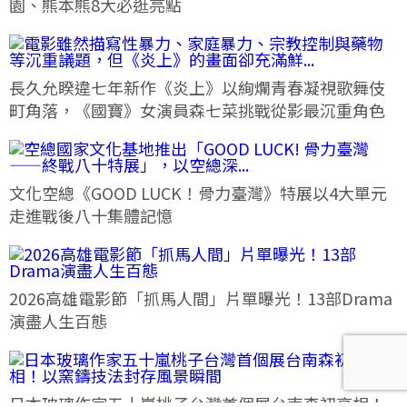
園、熊本熊8大必逛亮點
長久允睽違七年新作《炎上》以絢爛青春凝視歌舞伎
町角落，《國寶》女演員森七菜挑戰從影最沉重角色
文化空總《GOOD LUCK！骨力臺灣》特展以4大單元
走進戰後八十集體記憶
2026高雄電影節「抓馬人間」片單曝光！13部Drama
演盡人生百態
日本玻璃作家五十嵐桃子台灣首個展台南森初亮相！