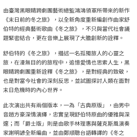
由臺灣黑眼睛跨劇團藝術總監鴻鴻領軍所帶來的新作
《末日前的冬之旅》，以全新角度重新編創作曲家舒
伯特的經典藝術歌曲《冬之旅》，不只與當代社會議
題緊密結合，更在音樂上展現了大膽創新的詮釋。
舒伯特的《冬之旅》，描述一名孤獨旅人的心靈之
旅，在漫無目的的旅程中，追憶愛情也思索人生，黑
眼睛跨劇團重新詮釋《冬之旅》，是對經典的致敬，
也是對當今社會的深刻反思，並試圖探討人類在面對
末日危機時的內心世界。
此次演出共有兩個版本，一為「古典原版」，由男中
音趙方豪深情演繹，忠實呈現舒伯特原曲的優雅與深
邃；而「爵士版」則是由歌手林理惠與薩克斯風演奏
家謝明諺全新編曲，並由鄭順聰台語轉譯的《冬之