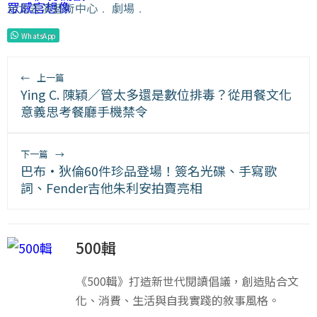
台北表演藝術中心
﹒
劇場
﹒
WhatsApp
←
上一篇
Ying C. 陳穎／管太多還是數位排毒？從用餐文化
意義思考餐廳手機禁令
下一篇
→
巴布·狄倫60件珍品登場！簽名光碟、手寫歌
詞、Fender吉他朱利安拍賣亮相
500輯
《500輯》打造新世代閱讀倡議，創造貼合文
化、消費、生活與自我實踐的敘事風格。