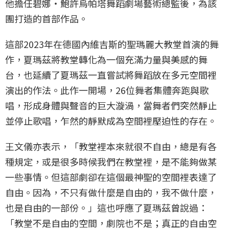
他擔任碧娜・鮑許烏帕塔舞蹈劇場藝術總監後，為該
團打造的首部作品。
這部2023年在德國內維吉斯的聖瑪麗大教堂首演的舞
作，夏瑪茲將教堂轉化為一個充滿力量與美感的舞
台，也延續了夏瑪茲一直嘗試將舞蹈放在多元空間裡
演出的作法。此作一開場，26位舞者集體奔跑與歌
唱，形成身體與聲音的巨大漩渦，當舞者們突然靜止
並停止歌唱，乍然的靜默成為空間裡壓迫性的存在。
王文儀亦表示，「教堂裡本來就很不自由，總是有各
種規定，或是很多時候我們在教堂裡，是不能夠做某
一些事情。但這部劇卻在這個最神聖的空間裡表達了
自由。因為，不只有做什麼是自由的，我不做什麼，
也是自由的一部份。」這也呼應了夏瑪茲曾說過：
「教堂不是自由的空間，劇院也不是；真正的自由空