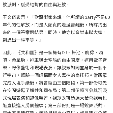
歡派對，感受絕對的自由與狂歡。
王文儀表示，「對藝術家來說，他所謂的party不是60
年代的性解放，而是人類真的走過苦難後，所尋找出
來的一個答案跟結果，同時，他亦以音樂串聯大家，
創造出一種平等。」
因此，《共和國》是一個擁有DJ、舞池、廚房、酒
吧、桑拿房、拖車與太空船的自由國度，運用電子音
樂、錄像藝術和現場表演，讓觀眾如同置身於一個平
行宇宙，體驗一個虛構而令人嚮往的烏托邦。當觀眾
完成入境手續後，將會經由三個階段，第一部份可先
在空間遊逛了解共和國布局；第二部份將可參與沉浸
式現場表演和錄像裝置，觀眾既可透過大螢幕觀看也
能直接進入房間體驗；第三部份則是一場銳舞派對，
讓大家盡情狂歡。無論是想自由穿梭，或是待在角落