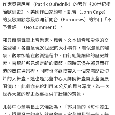
作家奧雷尼克（Patrik Ouředník）的著作《20世紀極
簡歐洲史》、美國作曲家約翰·凱吉（John Cage）
的反歌劇觀念及歐洲新聞台（Euronews）的節目「不
予置評」（No Comment）。
郭貝爾讓舞臺上音樂家、舞者、文本錄音和影像的交
織登場，各自呈現20世紀的大小事件，看似混亂的場
景，觀眾卻能在觀賞過程中，自行組織細碎的歷史線
索，替眼前所見設定新的情節，同時沉浸在郭貝爾打
造的感官場景裡，同時也將觀眾帶入一個充滿歷史切
片的大舞臺。這也是北藝中心大劇院舞臺首度全面展
開演出，此劇亦充份利用50公尺的舞台深度，為一次
世界大戰的歷史敘事提供了壯觀的背景。
北藝中心董事長王文儀認為，「郭貝爾的《每件發生
了，還要發生的事》就是邀請大家全部都到一個大舞