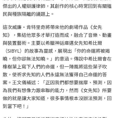
傑出的人權辯護律師，其創作的核心時常回到有關殖
民與種族隔離的議題上。
這次威廉‧肯特里奇將帶來他的劇場作品《女先
知》，集結他眾多才華打造而成，融合了音樂、動畫
與裝置藝術。主要以希臘神話庫邁女先知希比爾
（SIBYL）的故事為靈感，展現出「你的命運將被揭
曉，但你卻無法知曉。」的意涵。傳說中希比爾會在
橡樹葉上寫下人們的命運，但一陣風將這些葉子吹
散，使祈求先知的人們永遠無法獲得自己命運的答
案。王文儀補述：「正因我們都想要揣摩、預測，因
為我們有想像力跟串聯的能力，然而《女先知》所要
做的就是讓大家知道，很多事情根本沒辦法預測，回
到當下吧！」