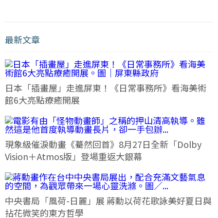
最新文章
日本「插畫屋」走進屏東！《日常事務所》看海美術
館6大亮點療癒開展
現象級催淚動畫《驀然回首》8月27日全新「Dolby
Vision＋Atmos版」登場重返大銀幕
中央書局「風荷-日麗」展 蔣勳以荷花歌詠美好夏日與
拈花微笑的東方哲學