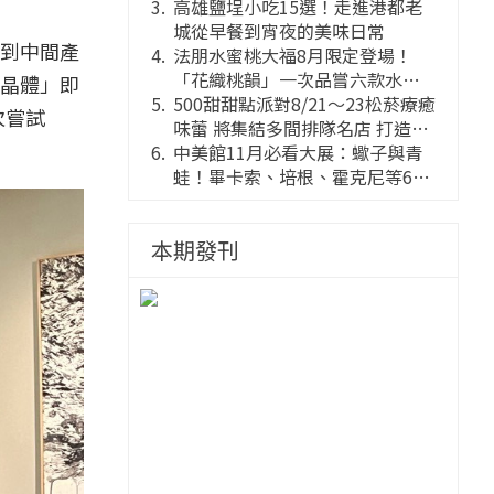
高雄鹽埕小吃15選！走進港都老
城從早餐到宵夜的美味日常
到中間產
法朋水蜜桃大福8月限定登場！
「花織桃韻」一次品嘗六款水蜜
晶體」即
桃花果大福
500甜甜點派對8/21～23松菸療癒
次嘗試
味蕾 將集結多間排隊名店 打造靈
感創意的舞台
中美館11月必看大展：蠍子與青
蛙！畢卡索、培根、霍克尼等66
件國巨典藏亮相
本期發刊