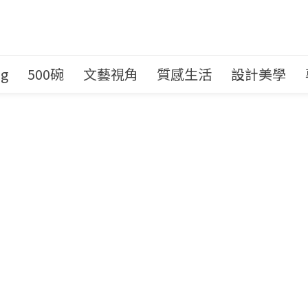
ng
500碗
文藝視角
質感生活
設計美學