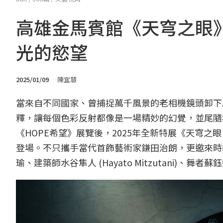
高雄金馬賓館《天穹之眼
光的慾望
2025/01/09
陳宜慧
當來自不同國家、曾捕捉萬千風景的老相機鏡頭卸下
釋，讓每個色彩反射都像是一場精妙的幻覺，並尾隨移動
《HOPE希望》展覽後，2025年全新特展《天穹之眼
登場。不只攜手當代首飾藝術家鎌田治朗，更邀來時裝
瑜、建築師水谷隼人 (Hayato Mitzutani)