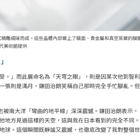
式精雕細琢而成。這些晶體內部鍍上了鏡面、貴金屬和真空蒸鍍的膜
館當代美術館提供
受」
受。」而此展命名為「天穹之眼」，則是因某次他到智利
一張則是滿月，鎌田治朗笑稱自己那時完全手忙腳亂。但
，也被南大洋「彎曲的地平線」深深震憾。鎌田治朗表示，
他地方見過這樣的天空，這與我在日本看到的完全不同。
地球。這個瞬間既靜謐又震撼，也徹底改變了我對整個世