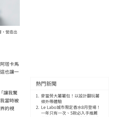
層，營造出
阿塔卡馬
這也讓一
熱門新聞
「讓我驚
麥當勞大薯薯包！以設計翻玩薯
我當時被
條外帶體驗
Le Labo城市限定香水8月登場！
界的視
一年只有一次、5款必入手推薦