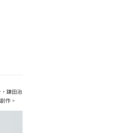
計，鎌田治
創作。