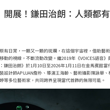
》開展！鎌田治朗：人類都有
原有日常，一顆又一顆的斑斕，在這個宇宙裡，借助藝術
的視線，不斷流動改變。繼2019年《VOICES語音》與
：鎌田治朗》於1月10日至2026年1月11日在金馬賓館
設計師APUJAN詹朴、導演王海齡、藝術攝影陳詠華、
、舞者蘇鈺婷等多位藝術家，共同跨界呈現當代首飾的無限可能。