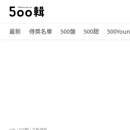
最新
得獎名單
500盤
500甜
500You
udn
/
500輯
/
文藝視角