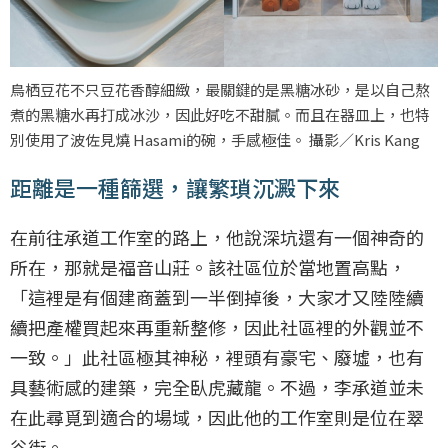
鳥栖豆花不只豆花香醇細緻，最關鍵的是黑糖冰砂，是以自己熬
煮的黑糖水再打成冰沙，因此好吃不甜膩。而且在器皿上，也特
別使用了波佐見燒 Hasami的碗，手感極佳。 攝影／Kris Kang
距離是一種篩選，讓繁瑣沉澱下來
在前往承道工作室的路上，他說深坑還有一個神奇的
所在，那就是福音山莊。該社區位於當地置高點，
「這裡是有個建商蓋到一半倒掉後，大家才又陸陸續
續把產權買起來再重新整修，因此社區裡的外觀並不
一致。」此社區極其神秘，裡頭有豪宅、廢墟，也有
具藝術感的建築，完全臥虎藏龍。不過，李承道並未
在此尋覓到適合的場域，因此他的工作室則是位在翠