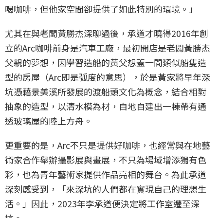
喝咖啡，但他家空間卻提供了如此特別的環境。」
尤其在與老闆黃勝杰深聊過後，承道才曉得2016年創
立的Arc咖啡前身是汽車工廠，最初開店是老闆黃勝杰
父親的夢想，因學習造船的黃父想蓋一間類似船隻造
型的房屋（Arc即是弧度的意思），於是黃家將早年深
坑憑藉景美溪所發展的渡船頭文化為概念，結合相對
抽象的造型，以清水模為材，自地自建出一棟帶有通
透玻璃屋的陸上方舟。
更重要的是，Arc不只是提供好咖啡，也經常與在地藝
術家合作舉辦攝影展與畫展，不只為場域增添獨有色
彩，也為青年藝術家提供作品亮相的舞台。為此承道
深刻感受到，「來深坑的人們都在實現自己的理想生
活。」因此，2023年李承道便決定將工作室遷至深