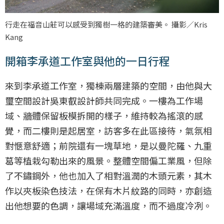
行走在福音山莊可以感受到獨樹一格的建築審美。 攝影／Kris
Kang
開箱李承道工作室與他的一日行程
來到李承道工作室，獨棟兩層建築的空間，由他與大
璽空間設計吳東叡設計師共同完成。一樓為工作場
域、牆體保留板模拆開的樣子，維持較為搖滾的感
覺，而二樓則是起居室，訪客多在此區接待，氣氛相
對愜意舒適；前院還有一塊草地，是以曼陀羅、九重
葛等植栽勾勒出來的風景。整體空間偏工業風，但除
了不鏽鋼外，他也加入了相對溫潤的木頭元素，其木
作以夾板染色技法，在保有木片紋路的同時，亦創造
出他想要的色調，讓場域充滿溫度，而不過度冷冽。