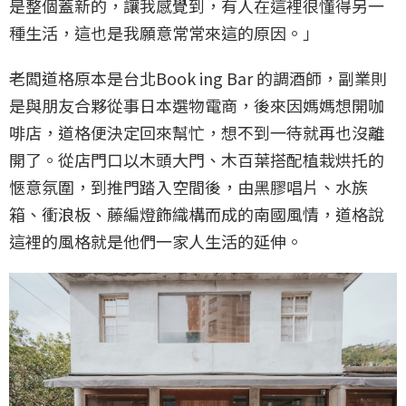
是整個蓋新的，讓我感覺到，有人在這裡很懂得另一
種生活，這也是我願意常常來這的原因。」
老闆道格原本是台北Book ing Bar 的調酒師，副業則
是與朋友合夥從事日本選物電商，後來因媽媽想開咖
啡店，道格便決定回來幫忙，想不到一待就再也沒離
開了。從店門口以木頭大門、木百葉搭配植栽烘托的
愜意氛圍，到推門踏入空間後，由黑膠唱片、水族
箱、衝浪板、藤編燈飾織構而成的南國風情，道格說
這裡的風格就是他們一家人生活的延伸。