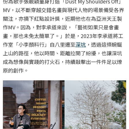
份為歌手張靚穎量身打造「Dust My Shoulders Off」
MV，以不斷穿越交錯名畫與現代人物的場景備受各界
關注，亦摘下紅點設計獎，近期他也在為亞洲天王製
作MV。因為，對李承道來說，「藝術如果只是會畫
畫，那也未免太簡單了。」於是，2023年李承道將工
作室「小李顏料行」自八里遷至
深坑
，透過這條蜿蜒
上山的路徑，他以時間、距離拉開了紛擾，也讓深坑
成為想像與實踐的打火石，持續敲擊出一件件足以燎
原的創作。