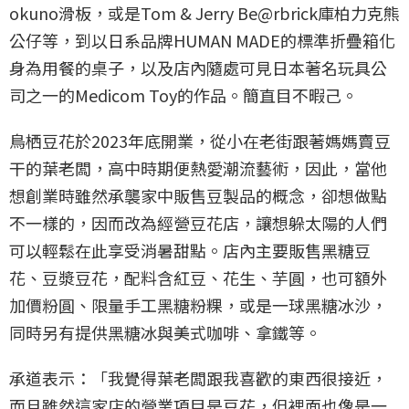
okuno滑板，或是Tom & Jerry Be@rbrick庫柏力克熊
公仔等，到以日系品牌HUMAN MADE的標準折疊箱化
身為用餐的桌子，以及店內隨處可見日本著名玩具公
司之一的Medicom Toy的作品。簡直目不暇己。
鳥栖豆花於2023年底開業，從小在老街跟著媽媽賣豆
干的葉老闆，高中時期便熱愛潮流藝術，因此，當他
想創業時雖然承襲家中販售豆製品的概念，卻想做點
不一樣的，因而改為經營豆花店，讓想躲太陽的人們
可以輕鬆在此享受消暑甜點。店內主要販售黑糖豆
花、豆漿豆花，配料含紅豆、花生、芋圓，也可額外
加價粉圓、限量手工黑糖粉粿，或是一球黑糖冰沙，
同時另有提供黑糖冰與美式咖啡、拿鐵等。
承道表示：「我覺得葉老闆跟我喜歡的東西很接近，