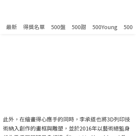
實、消費主義、流行文化、二次元動漫思維，更充份
體現帶有詼諧感的黑色幽默，與隱匿於畫作背後，值
得深思的獨有見解。
此外，在繪畫得心應手的同時，李承道也將3D列印技
術納入創作的畫框與雕塑，並於2016年以藝術總監身