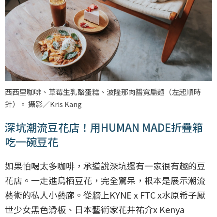
西西里咖啡、草莓生乳酪蛋糕、波隆那肉醬寬扁麵（左起順時
針）。 攝影／Kris Kang
深坑潮流豆花店！用HUMAN MADE折疊箱
吃一碗豆花
如果怕喝太多咖啡，承道說深坑還有一家很有趣的豆
花店。一走進鳥栖豆花，完全驚呆，根本是展示潮流
藝術的私人小藝廊。從牆上KYNE x FTC x水原希子厭
世少女黑色滑板、日本藝術家花井祐介x Kenya