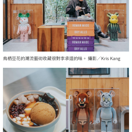
鳥栖豆花的潮流藝術收藏很對李承道的味。 攝影／Kris Kang