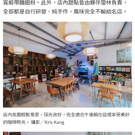
寬緞帶麵圈粉。此外，店內甜點皆由夥伴璦林負責，
全部都是自行研發、純手作，風味完全不輸給名店。
店內氛圍輕鬆愜意，採光良好，完全適合午後賴在這裡享受美好
的咖啡時光。 攝影／Kris Kang