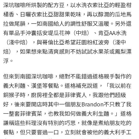
深坑咖啡所烘製的配方豆，以水洗衣索比亞的輕盈柑
橘香、日曬衣索比亞甜甜果乾味，再以醇潤的瓜地馬
拉做尾韻，一如南國給人的調性舒服又溫暖。另外還
有單品手沖囊括安堤瓜花神（中焙）、肯亞AA水洗
（淺中焙），與哥倫比亞希望莊園粉紅波旁（淺中
焙），如果想來點清爽感則不妨試試水果茶或鳳梨漂
浮。
但來到南國深坑咖啡，絕對不能錯過道格親手製作的
義大利麵、漢堡等餐點。道格補充說道，「我以前在
銅猴子時，廚房裡全都是菲律賓人，我跟他們超級
好，後來要開店時其中一個朋友Brandon不只教了我
一整套菲律賓菜，也教我如何做義大利生麵。」道格
謙稱這些料理沒有特別的巧思，就像是煮給朋友吃的
餐點，但只要嘗過一口，立刻就會被他的義大利手工