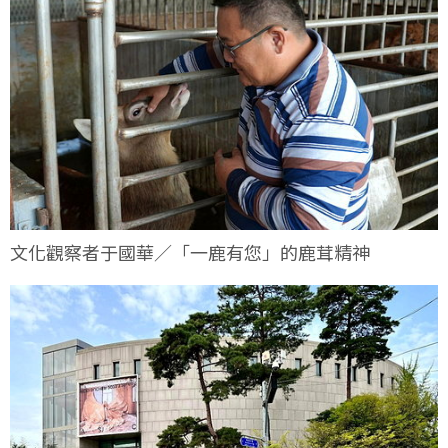
文化觀察者于國華／「一鹿有您」的鹿茸精神