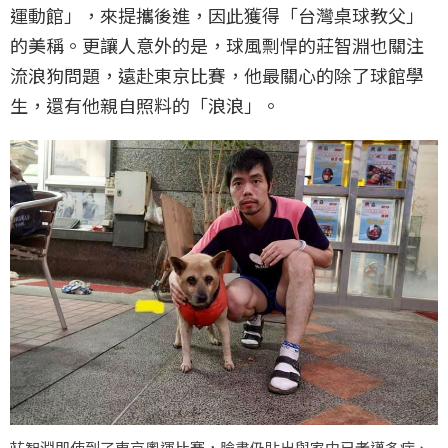
運動館」，來提攜後進，因此獲得「台灣桌球教父」
的美稱。更讓人意外的是，球風剽悍的莊智淵也關注
流浪狗問題，遠赴東京比賽，他最關心的除了球館學
生，還有他親自照料的「浪浪」。
莊智淵即使到了東京奧運比賽，臉書仍貼出與家中已老邁多病、