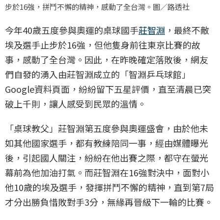
步於16強，拼鬥不懈的精神，感動了全台灣。圖／路透社
今年40歲五度參與奧運的桌球國手
莊智淵
，最終不敵
埃及選手止步於16強，但他隻身前往東京比賽的故
事，感動了全台灣。因此，在昨晚確定落敗後，網友
們自發的湧入由莊智淵成立的「智淵乒乓球館」
Google資料頁面，紛紛留下五星評價，直至清晨已突
破上千則，讓人感受到民眾的溫情。
「桌球教父」莊智淵第五度參與奧運盛會，由於他未
如其他國家選手，都有教練陪同一事，經由媒體曝光
後，引起國人關注，紛紛在他出賽之際，都守在螢光
幕前為他加油打氣。而莊智淵在16強對決中，面對小
他10歲的埃及選手，發揮拼鬥不懈的精神，直到第7局
才分出勝負惜敗對手3分，無緣再晉級下一輪的比賽。