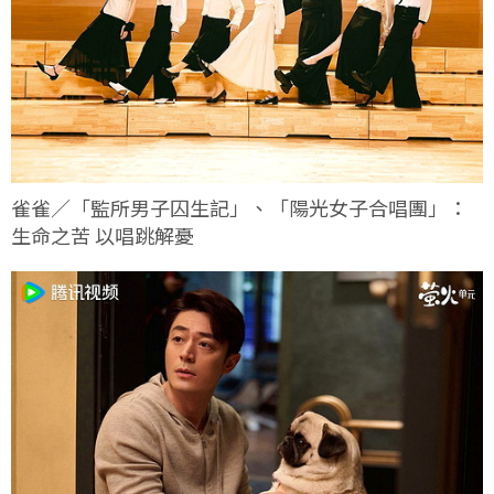
雀雀／「監所男子囚生記」、「陽光女子合唱團」：
生命之苦 以唱跳解憂