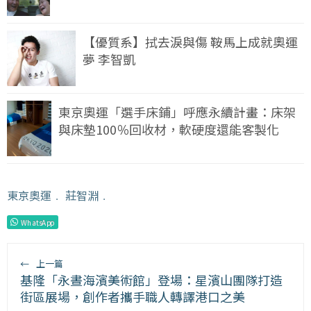
【優質系】拭去淚與傷 鞍馬上成就奧運
夢 李智凱
東京奧運「選手床鋪」呼應永續計畫：床架
與床墊100％回收材，軟硬度還能客製化
東京奧運
﹒
莊智淵
﹒
WhatsApp
←
上一篇
基隆「永晝海濱美術館」登場：星濱山團隊打造
街區展場，創作者攜手職人轉譯港口之美