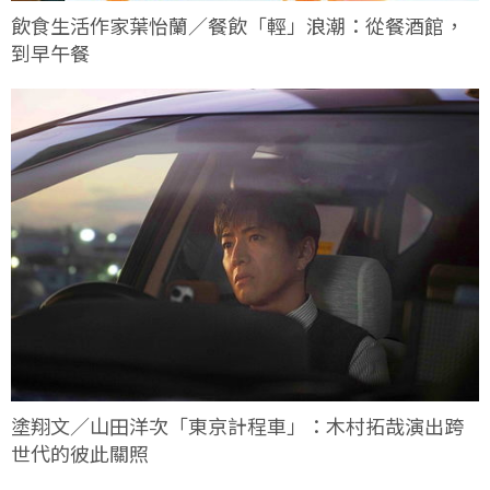
飲食生活作家葉怡蘭／餐飲「輕」浪潮：從餐酒館，
到早午餐
塗翔文／山田洋次「東京計程車」：木村拓哉演出跨
世代的彼此關照