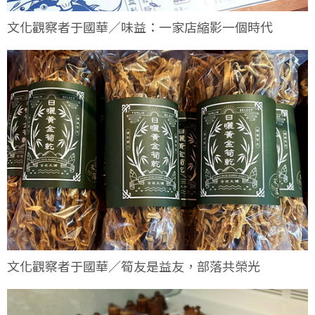
文化觀察者于國華／味益：一家店縮影一個時代
文化觀察者于國華／筍友是益友，部落共榮光