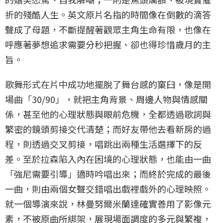
折的殘酷人生。英文原片名指的時間像在倒數的滴答
聲成了母題，不斷提醒著觀眾主角生命有限，也像在
呼應著夢想追求需要分秒把握、卻也得珍惜歲月的主
旨。
歌舞形式在片中成功地擺脫了舞台感的窠臼，像是開
場曲「30/90」，就把主角背景、周邊人物與情感關
係，甚至他的心理狀態與眼前危機，全都透過歌詞與
繁密的鏡頭剪接交代清楚；而好友帶他去看新房的過
程，則透過交叉剪接，唱跳出兩種生活選擇下的反
差。至於拉森陷入內在困境的心理狀態，也能由一曲
「強尼需要引導」適時吟唱出來；而終於完成的最後
一曲，則由兩個女聲交錯唱出戲裡戲外的心理映照。
就一個導演來說，林曼努爾米蘭達確實善用了影像元
素，不被原曲所綁架，展現場面調度的多元與繁複，