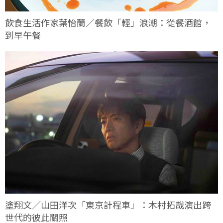
飲食生活作家葉怡蘭／餐飲「輕」浪潮：從餐酒館，
到早午餐
塗翔文／山田洋次「東京計程車」：木村拓哉演出跨
世代的彼此關照