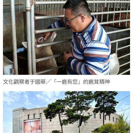
文化觀察者于國華／「一鹿有您」的鹿茸精神