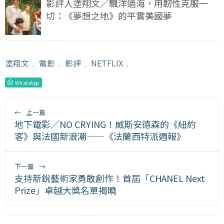
影評人塗翔文／飄洋過海，用韌性克服一
切：《夢想之地》的平實美國夢
塗翔文
﹒
電影
﹒
影評
﹒
NETFLIX
﹒
WhatsApp
←
上一篇
地下電影／NO CRYING！威斯安德森的《紐約
客》與法國新浪潮——《法蘭西特派週報》
下一篇
→
支持新銳藝術家勇敢創作！首屆「CHANEL Next
Prize」卓越大獎名單揭曉