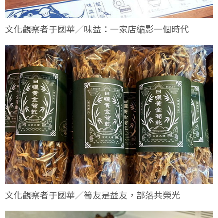
文化觀察者于國華／味益：一家店縮影一個時代
文化觀察者于國華／筍友是益友，部落共榮光