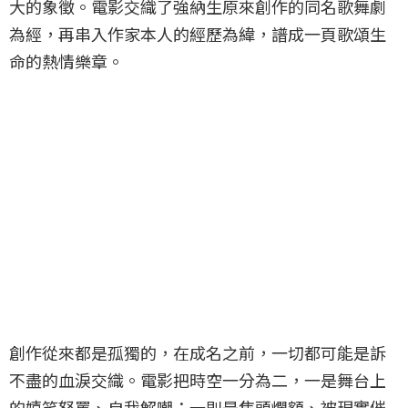
大的象徵。電影交織了強納生原來創作的同名歌舞劇
為經，再串入作家本人的經歷為緯，譜成一頁歌頌生
命的熱情樂章。
創作從來都是孤獨的，在成名之前，一切都可能是訴
不盡的血淚交織。電影把時空一分為二，一是舞台上
的嬉笑怒罵、自我解嘲；一則是焦頭爛額、被現實催