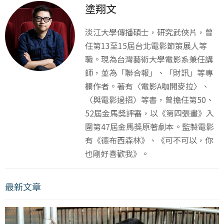
塗翔文
淡江大學傳播碩士，研究武俠片，曾
任第13至15屆台北電影節策展人等
職。現為台灣藝術大學電影系兼任講
師，並為「聯合報」、「財訊」等專
欄作者。著有〈電影A咖開麥拉〉、
〈與電影過招〉等書，曾擔任第50、
52屆金馬獎評審，以《第四張畫》入
圍第47屆金馬獎原著劇本。監製電影
有《德布西森林》、《可不可以，你
也剛好喜歡我》。
最新文章