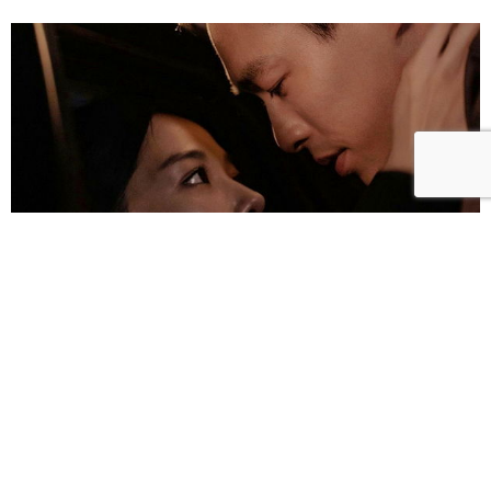
雀雀／「人浮於愛」：一語道盡愛是「什麼都沒有」
的真實本質