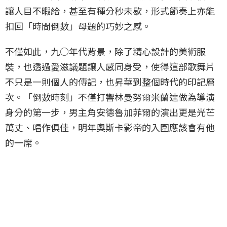
讓人目不暇給，甚至有種分秒未歇，形式節奏上亦能
扣回「時間倒數」母題的巧妙之感。
不僅如此，九○年代背景，除了精心設計的美術服
裝，也透過愛滋議題讓人感同身受，使得這部歌舞片
不只是一則個人的傳記，也昇華到整個時代的印記層
次。「倒數時刻」不僅打響林曼努爾米蘭達做為導演
身分的第一步，男主角安德魯加菲爾的演出更是光芒
萬丈、唱作俱佳，明年奧斯卡影帝的入圍應該會有他
的一席。