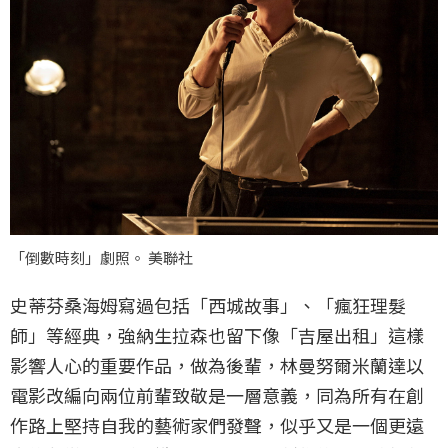
「倒數時刻」劇照。 美聯社
史蒂芬桑海姆寫過包括「西城故事」、「瘋狂理髮
師」等經典，強納生拉森也留下像「吉屋出租」這樣
影響人心的重要作品，做為後輩，林曼努爾米蘭達以
電影改編向兩位前輩致敬是一層意義，同為所有在創
作路上堅持自我的藝術家們發聲，似乎又是一個更遠