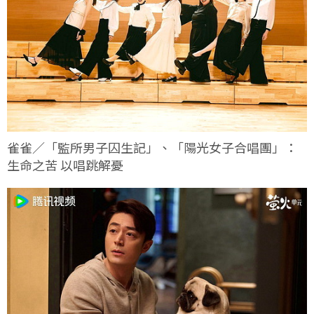
雀雀／「監所男子囚生記」、「陽光女子合唱團」：
生命之苦 以唱跳解憂