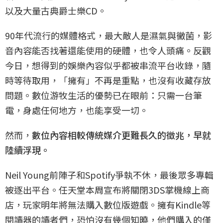
以及大量古典爵士樂CD。
90年代流行的媒體格式，最大敵人是濕氣與黴菌，影
音內容能否找著還能使用的硬體，也令人頭痛。反觀
今日，想得到的娛樂內容似乎都被串流平台收錄，隨
時等待取用，「擁有」不再是重點，也沒有收藏存放
問題。數位游牧生活的優勢已在眼前：只需一台筆
電，身處任何地方，也能享受一切。
然而，
數位內容相較傳統媒介更難長久的徵兆，早就
陸續浮現。
Neil Young前陣子和Spotify爭執不休，最後眾多專輯
被逐出平台。任天堂本周宣布將關閉3DS掌機線上商
店，玩家明年將無法購入數位版遊戲。擁有Kindle等
閱讀器的讀者們，恐怕沒有幾個知曉，他們購入的僅