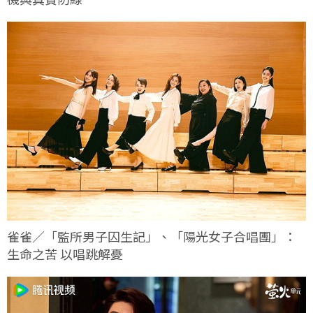
雀雀／「監所男子囚生記」、「陽光女子合唱團」：
生命之苦 以唱跳解憂