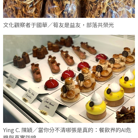
文化觀察者于國華／筍友是益友，部落共榮光
Ying C. 陳穎／當你分不清哪張是真的：餐飲界的AI危
機與真實防線