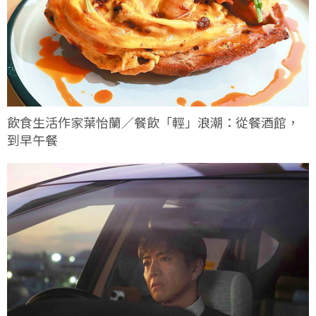
飲食生活作家葉怡蘭／餐飲「輕」浪潮：從餐酒館，
到早午餐