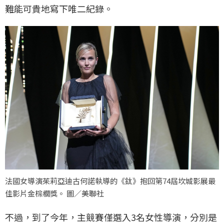
難能可貴地寫下唯二紀錄。
法國女導演茱莉亞迪古何諾執導的《鈦》抱回第74屆坎城影展最
佳影片金棕櫚獎。 圖／美聯社
不過，到了今年，主競賽僅選入3名女性導演，分別是