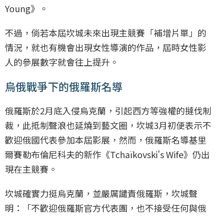
Young》。
不過，倘若本屆坎城未來出現主競賽「補增片單」的
情況，就也有機會出現女性導演的作品，屆時女性影
人的參展數字就會往上提升。
烏俄戰爭下的俄羅斯名導
俄羅斯於2月底入侵烏克蘭，引起西方等強權的撻伐制
裁，此抵制聲浪也延燒到藝文圈，坎城3月初便表示不
歡迎俄國代表參加本屆影展，然而，俄羅斯名導基里
爾賽勒布倫尼科夫的新作《Tchaïkovski's Wife》仍出
現在主競賽。
坎城確實力挺烏克蘭，並嚴厲譴責俄羅斯，坎城聲
明：「不歡迎俄羅斯官方代表團，也不接受任何與俄