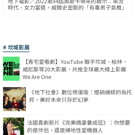
地下電影／2022第94屆奧斯卡帶來的啟示：串流
時代、女力當道，威爾史密斯的「有毒男子氣概」
坎城影展
【青宅愛看劇】YouTube 聯手坎城、柏林、
威尼斯等20大影展，共推全球最大線上影展
We Are One
《地下社會》數位修復版：煙硝繞樑的烏托
邦，美好未來只存於幻夢
法國喜劇新片《完美嬌妻養成班》：你想要
的是伴侶，還是掃地性愛機器人