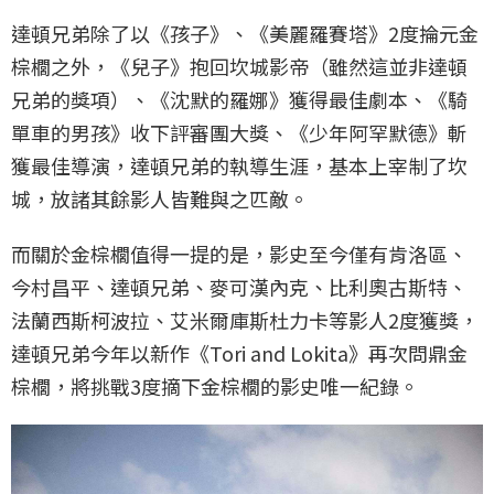
達頓兄弟除了以《孩子》、《美麗羅賽塔》2度掄元金
棕櫚之外，《兒子》抱回坎城影帝（雖然這並非達頓
兄弟的獎項）、《沈默的羅娜》獲得最佳劇本、《騎
單車的男孩》收下評審團大獎、《少年阿罕默德》斬
獲最佳導演，達頓兄弟的執導生涯，基本上宰制了坎
城，放諸其餘影人皆難與之匹敵。
而關於金棕櫚值得一提的是，影史至今僅有肯洛區、
今村昌平、達頓兄弟、麥可漢內克、比利奧古斯特、
法蘭西斯柯波拉、艾米爾庫斯杜力卡等影人2度獲獎，
達頓兄弟今年以新作《Tori and Lokita》再次問鼎金
棕櫚，將挑戰3度摘下金棕櫚的影史唯一紀錄。