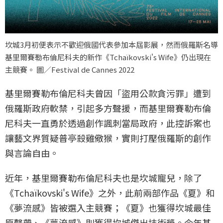
坎城3月初便表示不歡迎俄國代表參加本屆影展，然而俄羅斯名導
基里爾賽勒布倫尼科夫的新作《Tchaïkovski's Wife》仍出現在
主競賽。 圖／Festival de Cannes 2022
基里爾賽勒布倫尼科夫曾因「盜用公款貪污罪」遭到
俄羅斯政府軟禁，引起多方聲援，而基里爾賽勒布倫
尼科夫一直勇於透過創作諷刺當局政府，此控訴案也
讓藝文界質疑普亭殺雞儆猴，實則打壓俄羅斯的創作
與言論自由。
近年，基里爾賽勒布倫尼科夫也是坎城寵兒，除了
《Tchaïkovski's Wife》之外，此前兩部作品《夏》和
《夢流感》皆被選入主競賽；《夏》也獲得坎城最佳
原聲帶、《夢流感》則獲得坎城傑出技術獎。今年基