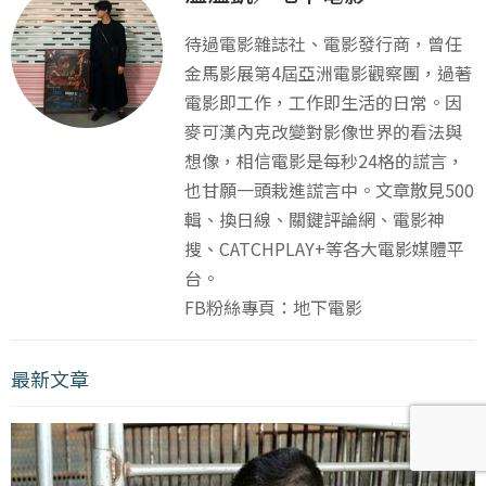
待過電影雜誌社、電影發行商，曾任
金馬影展第4屆亞洲電影觀察團，過著
電影即工作，工作即生活的日常。因
麥可漢內克改變對影像世界的看法與
想像，相信電影是每秒24格的謊言，
也甘願一頭栽進謊言中。文章散見500
輯、換日線、關鍵評論網、電影神
搜、CATCHPLAY+等各大電影媒體平
台。
FB粉絲專頁：地下電影
最新文章