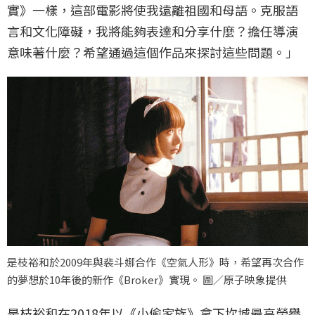
實》一樣，這部電影將使我遠離祖國和母語。克服語
言和文化障礙，我將能夠表達和分享什麼？擔任導演
意味著什麼？希望通過這個作品來探討這些問題。」
是枝裕和於2009年與裴斗娜合作《空氣人形》時，希望再次合作
的夢想於10年後的新作《Broker》實現。 圖／原子映象提供
是枝裕和在2018年以《小偷家族》拿下坎城最高榮譽