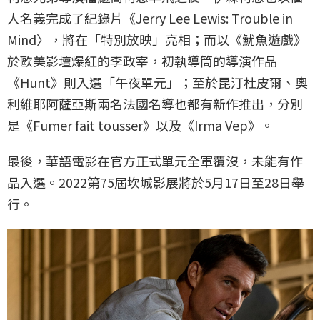
人名義完成了紀錄片《Jerry Lee Lewis: Trouble in
Mind〉，將在「特別放映」亮相；而以《魷魚遊戲》
於歐美影壇爆紅的李政宰，初執導筒的導演作品
《Hunt》則入選「午夜單元」；至於昆汀杜皮爾、奧
利維耶阿薩亞斯兩名法國名導也都有新作推出，分別
是《Fumer fait tousser》以及《Irma Vep》。
最後，華語電影在官方正式單元全軍覆沒，未能有作
品入選。2022第75屆坎城影展將於5月17日至28日舉
行。