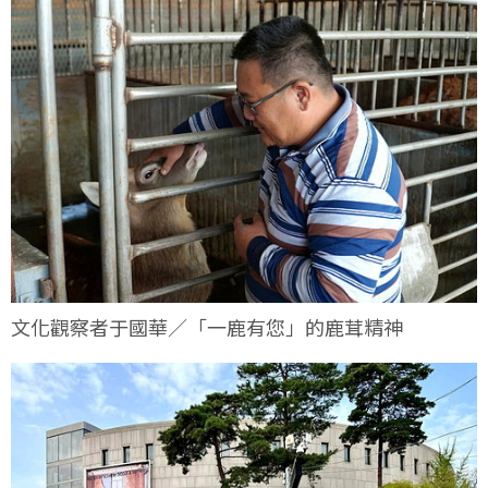
文化觀察者于國華／「一鹿有您」的鹿茸精神