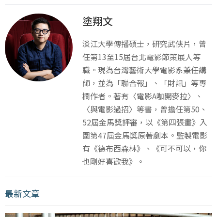
塗翔文
淡江大學傳播碩士，研究武俠片，曾
任第13至15屆台北電影節策展人等
職。現為台灣藝術大學電影系兼任講
師，並為「聯合報」、「財訊」等專
欄作者。著有〈電影A咖開麥拉〉、
〈與電影過招〉等書，曾擔任第50、
52屆金馬獎評審，以《第四張畫》入
圍第47屆金馬獎原著劇本。監製電影
有《德布西森林》、《可不可以，你
也剛好喜歡我》。
最新文章