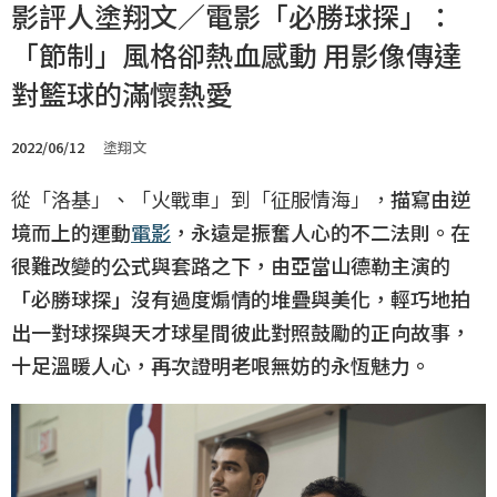
影評人塗翔文／電影「必勝球探」：
「節制」風格卻熱血感動 用影像傳達
對籃球的滿懷熱愛
2022/06/12
塗翔文
從「洛基」、「火戰車」到「征服情海」，
描寫由逆
境而上的運動
電影
，永遠是振奮人心的不二法則。在
很難改變的公式與套路之下，由亞當山德勒主演的
「必勝球探」沒有過度煽情的堆疊與美化，輕巧地拍
出一對球探與天才球星間彼此對照鼓勵的正向故事，
十足溫暖人心，再次證明老哏無妨的永恆魅力。