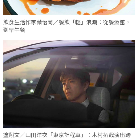
飲食生活作家葉怡蘭／餐飲「輕」浪潮：從餐酒館，
到早午餐
塗翔文／山田洋次「東京計程車」：木村拓哉演出跨