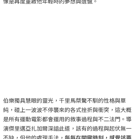
像是再度重啟他年輕時的夢想與遺憾。
伯樂獨具慧眼的靈光，千里馬桀驁不馴的性格與單
純，碰上一波波不停襲來的各式挫折與衝突，這大概
是所有運動電影都會運用的敘事過程與不二法門。導
演傑里邁亞扎加爾深諳此道，該有的過程與起伏無一
不缺，但他的處理手法，
每每在關鍵時刻，感覺該要