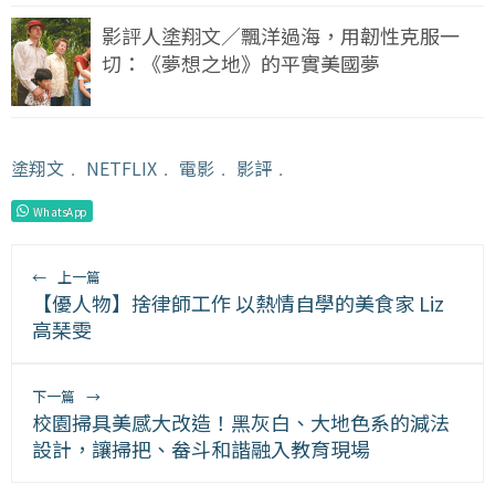
影評人塗翔文／飄洋過海，用韌性克服一
切：《夢想之地》的平實美國夢
塗翔文
﹒
NETFLIX
﹒
電影
﹒
影評
﹒
WhatsApp
←
上一篇
【優人物】捨律師工作 以熱情自學的美食家 Liz
高琹雯
下一篇
→
校園掃具美感大改造！黑灰白、大地色系的減法
設計，讓掃把、畚斗和諧融入教育現場