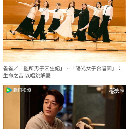
雀雀／「監所男子囚生記」、「陽光女子合唱團」：
生命之苦 以唱跳解憂