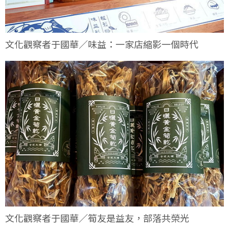
文化觀察者于國華／味益：一家店縮影一個時代
文化觀察者于國華／筍友是益友，部落共榮光