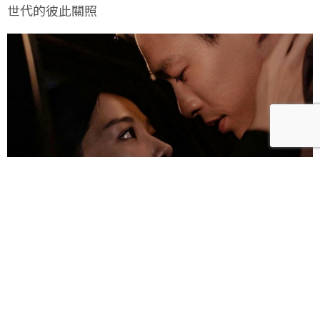
世代的彼此關照
雀雀／「人浮於愛」：一語道盡愛是「什麼都沒有」
的真實本質