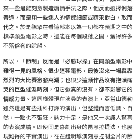
來一些最能刻意製造煽情手法之際，他反而選擇俐落
帶過，而是用一些迷人的情感細節或精采對白，取而
代之。
於是觀眾在看這部本以為一切都在預期之中的
標準類型電影之時，還能在每個段落之間，獲得許多
不落俗套的餘韻。
所以，
「節制」反而是「必勝球探」在同類型電影中
難得一見的風格。很少這種電影，最後沒來一場轟轟
烈烈的大比賽激發高潮；也很少這類作品沒有抱頭痛
哭的巨型催淚時刻，但它還真的沒有，卻不影響它的
情感力量。
這同樣體現在演員的表演上，亞當山德勒
雖然還是有些插科打諢的演出，但整體而言低調、自
然，一點也不張狂，魅力十足，是他又一次讓人驚喜
的表演成績。即使同是喜劇出身的昆恩拉提法，也展
現難得的平實演出，在在證明導演刻意控制全片的節