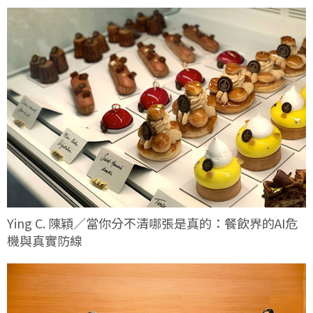
Ying C. 陳穎／當你分不清哪張是真的：餐飲界的AI危
機與真實防線