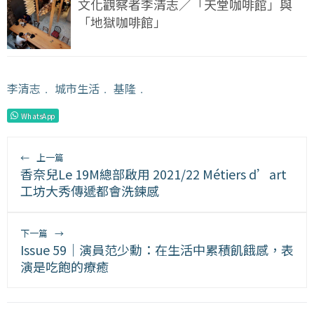
文化觀察者李清志／「天堂咖啡館」與
「地獄咖啡館」
李清志
﹒
城市生活
﹒
基隆
﹒
WhatsApp
←
上一篇
香奈兒Le 19M總部啟用 2021/22 Métiers d’art
工坊大秀傳遞都會洗鍊感
下一篇
→
Issue 59｜演員范少勳：在生活中累積飢餓感，表
演是吃飽的療癒