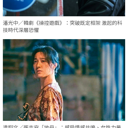
潘光中／韓劇《操控遊戲》：突破既定框架 激起的科
技時代深層恐懼
塗翔文／張吉安「地母」：感受情感共鳴、女性力量