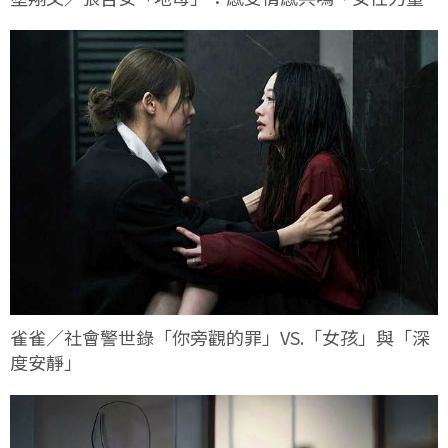
雀雀／社會警世錄「你旁觀的罪」VS.「女孩」與「深
度安靜」