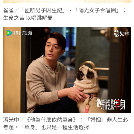
雀雀／「監所男子囚生記」、「陽光女子合唱團」：
生命之苦 以唱跳解憂
潘光中／《他為什麼依然單身》： 「婚姻」非人生必
考題，「單身」也只是一種生活選擇