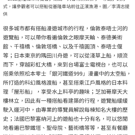
式，讓參觀者可以搭船從基隆車站前往正濱漁港。圖／李清志提
供
很多城市都有搭船漫遊城市的行程，倫敦泰唔士河的
遊覽船，可以帶你看遍倫敦之眼摩天輪、泰德美術
館、千禧橋、倫敦塔橋、以及千禧圓頂、泰唔士偃
等；日本東京的隅田川舟遊，可以從淺草上船，順流
而下，穿越彩虹大橋，來到台場富士電視台，也可以
搭乘依照松本零士「銀河鐵道999」漫畫中的太空船，
所打造的科幻風格渡船，甚至搭乘江戶風格的日本料
理「屋形船」，享受水上料亭的趣味；芝加哥摩天大
樓林立，因此有一種搭船看建築的行程，遊覽船緩緩
駛入運河中，由專業的導覽員解說每棟知名大樓的歷
史；法國巴黎塞納河上的遊船也十分有名，可以悠閒
地看遍巴黎鐵塔、聖母院、藝術橋等等，甚至有餐廳