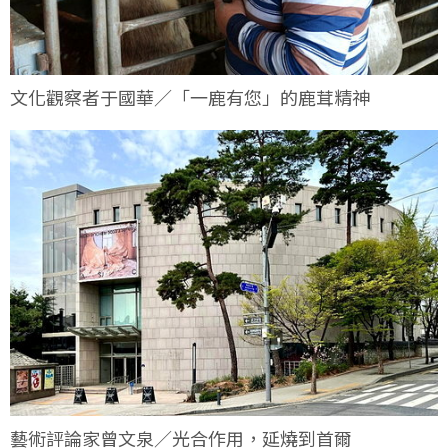
文化觀察者于國華／「一鹿有您」的鹿茸精神
藝術評論家曾文泉／光合作用，延燒到首爾