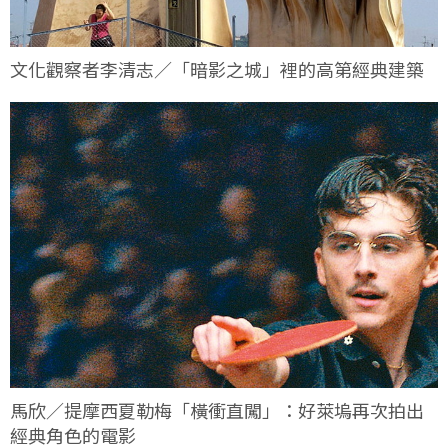
文化觀察者李清志／「暗影之城」裡的高第經典建築
馬欣／提摩西夏勒梅「橫衝直闖」：好萊塢再次拍出
經典角色的電影