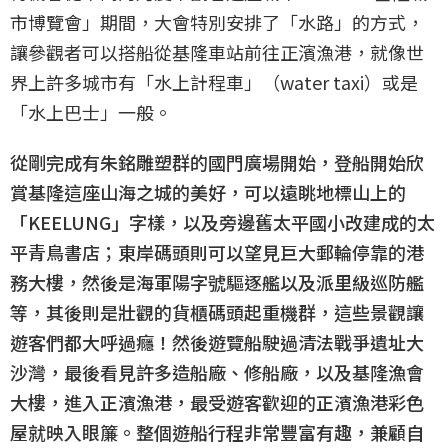
市博覽會」期間，大會特別安排了「水路」的方式，
讓參觀者可以搭船從基隆車站前往正濱漁港，就像世
界上許多城市有「水上計程車」（water taxi）或是
「水上巴士」一般。
從剛完成有朱銘雕塑群的國門廣場開始，登船開始欣
賞基隆這座山海之城的美好，可以遠眺地標山上的
「KEELUNG」字樣，以及旁邊舊太平國小改建成的太
平青鳥書店；東岸碼頭則可以望見巨大郵輪停靠的港
務大樓，然後是海軍陽字號驅逐艦以及派里級巡防艦
等，其後則是壯觀的貨櫃碼頭起重機群，這些景觀讓
遊客們都大呼過癮！然後遊覽船駛過清法戰爭遺址大
沙灣，最後看見許多造船廠、修船廠，以及基隆漁會
大樓，進入正濱漁港，最受遊客歡迎的正濱漁港彩色
屋就映入眼簾。整個遊船行程非常豐富有趣，兼顧自