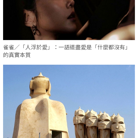
雀雀／「人浮於愛」：一語道盡愛是「什麼都沒有」
的真實本質