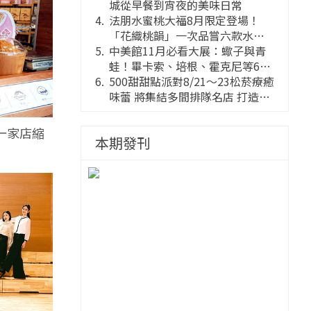
城從早餐到宵夜的美味日常
法朋水蜜桃大福8月限定登場！
「花織桃韻」一次品嘗六款水蜜
桃花果大福
中美館11月必看大展：蠍子與青
蛙！畢卡索、培根、霍克尼等66
件國巨典藏亮相
500甜甜點派對8/21～23松菸療癒
味蕾 將集結多間排隊名店 打造靈
感創意的舞台
一家店縮
本期發刊