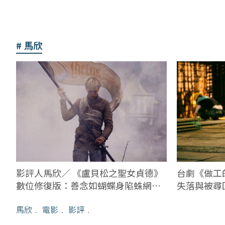
馬欣
影評人馬欣／ 《盧貝松之聖女貞德》
台劇《做工
數位修復版：善念如蝴蝶身陷蛛網的
失落與被尋
飛翔
馬欣
﹒
電影
﹒
影評
﹒