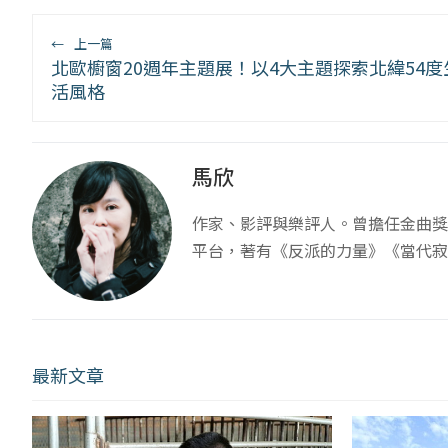
←
上一篇
北歐櫥窗20週年主題展！以4大主題探索北緯54度
活風格
馬欣
作家、影評與樂評人。曾擔任金曲獎
平台，著有《反派的力量》《當代寂
最新文章