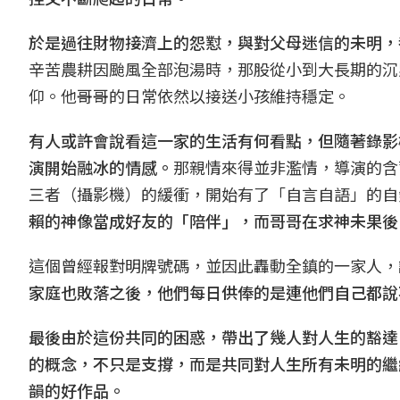
於是過往財物接濟上的怨懟，與對父母迷信的未明，
辛苦農耕因颱風全部泡湯時，那股從小到大長期的沉
仰。他哥哥的日常依然以接送小孩維持穩定。
有人或許會說看這一家的生活有何看點，但隨著錄影
演開始融冰的情感。
那親情來得並非濫情，導演的含
三者（攝影機）的緩衝，開始有了「自言自語」的自
賴的神像當成好友的「陪伴」，而哥哥在求神未果後
這個曾經報對明牌號碼，並因此轟動全鎮的一家人，
家庭也敗落之後，他們每日供俸的是連他們自己都說
最後由於這份共同的困惑，帶出了幾人對人生的豁達
的概念，不只是支撐，而是共同對人生所有未明的繼
韻的好作品。