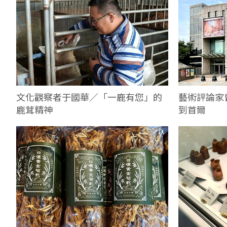
文化觀察者于國華／「一鹿有您」的
藝術評論家
鹿茸精神
到首爾