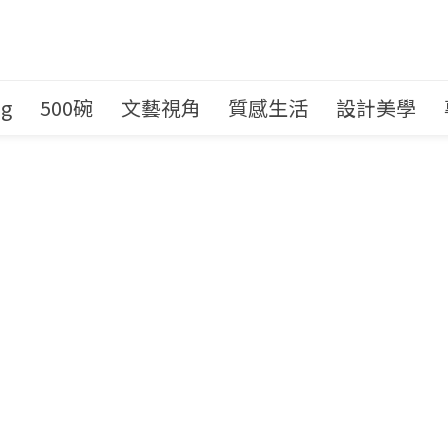
ng
500碗
文藝視角
質感生活
設計美學