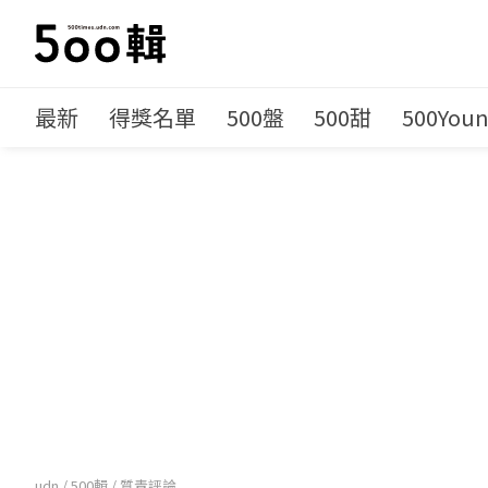
最新
得獎名單
500盤
500甜
500You
udn
/
500輯
/
質青評論