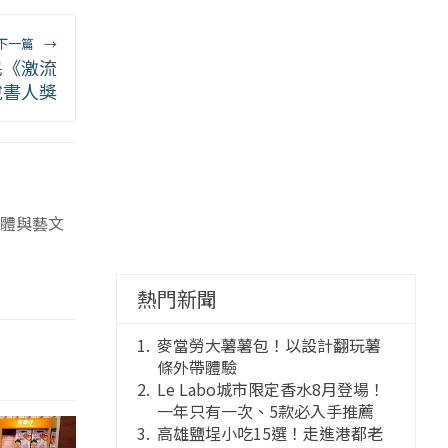
下一篇
→
民《激流
說書人獎
體與藝文
熱門新聞
麥當勞大薯薯包！以設計翻玩薯
條外帶體驗
Le Labo城市限定香水8月登場！
一年只有一次、5款必入手推薦
高雄鹽埕小吃15選！走進港都老