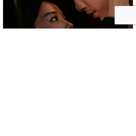
雀雀／「人浮於愛」：一語道盡愛是「什麼都沒有」
的真實本質