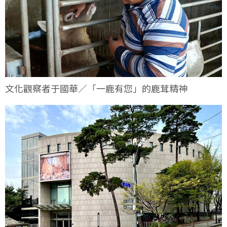
文化觀察者于國華／「一鹿有您」的鹿茸精神