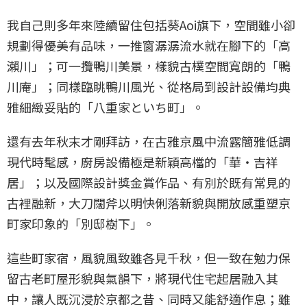
我自己則多年來陸續留住包括葵Aoi旗下，空間雖小卻
規劃得優美有品味，一推窗潺潺流水就在腳下的「高
瀨川」；可一攬鴨川美景，樣貌古樸空間寬朗的「鴨
川庵」；同樣臨眺鴨川風光、從格局到設計設備均典
雅細緻妥貼的「八重家といち町」。
還有去年秋末才剛拜訪，在古雅京風中流露簡雅低調
現代時髦感，廚房設備極是新穎高檔的「華・吉祥
居」；以及國際設計獎金賞作品、有別於既有常見的
古裡融新，大刀闊斧以明快俐落新貌與開放感重塑京
町家印象的「別邸樹下」。
這些町家宿，風貌風致雖各見千秋，但一致在勉力保
留古老町屋形貌與氣韻下，將現代住宅起居融入其
中，讓人既沉浸於京都之昔、同時又能舒適作息；雖