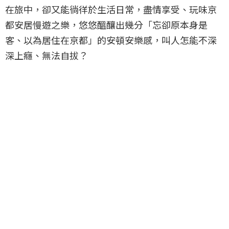
在旅中，卻又能徜徉於生活日常，盡情享受、玩味京
都安居慢遊之樂，悠悠醞釀出幾分「忘卻原本身是
客、以為居住在京都」的安頓安樂感，叫人怎能不深
深上癮、無法自拔？