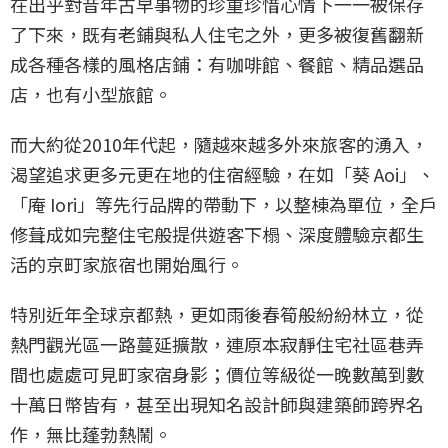
在出乎對昔年古早事物的珍重珍惜心情下一一被保存
了下來，既有老鋪與私人住宅之外，更多被復舊翻新
成各種各樣的風格店鋪：有咖啡館、餐館、精品選品
店，也有小型旅館。
而大約從2010年代起，隨越來越多外來旅客的湧入，
渴望追求更多元更在地的住宿經驗，在如「葵 Aoi」、
「庵 Iori」等先行品牌的帶動下，以整棟為單位，全戶
修葺成如完整住宅般提供遊客下榻、深度體驗京都生
活的京町家旅宿也開始風行。
特別近年全球京都熱，更如雨後春筍般紛紛林立，從
熱門觀光區一路蔓延擴散，連原本寂靜住宅社區巷弄
間也處處可見町家宿身影；價位等級從一晚數萬到數
十萬日幣皆有，甚至出現知名設計師與建築師跨界名
作，無比蓬勃熱鬧。