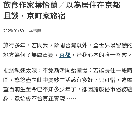
飲食作家葉怡蘭／以為居住在京都──
且談，京町家旅宿
2023/01/30
葉怡蘭
旅行多年，若問我，除開台灣以外，全世界最留戀的
地方為何？無庸置疑，
京都
，是我心內的唯一答案。
耽溺執迷太深，不免漸漸開始憧憬：若能長住一段時
間，悠悠盡享此中曼妙生活該有多好？只可惜，這願
望自萌生至今已不知多少年了，卻因諸般俗事俗務纏
身，竟始終不曾真正實現……