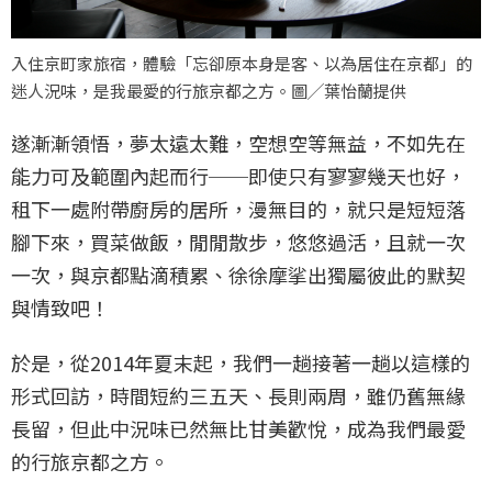
入住京町家旅宿，體驗「忘卻原本身是客、以為居住在京都」的
迷人況味，是我最愛的行旅京都之方。圖╱葉怡蘭提供
遂漸漸領悟，夢太遠太難，空想空等無益，不如先在
能力可及範圍內起而行──即使只有寥寥幾天也好，
租下一處附帶廚房的居所，漫無目的，就只是短短落
腳下來，買菜做飯，閒閒散步，悠悠過活，且就一次
一次，與京都點滴積累、徐徐摩挲出獨屬彼此的默契
與情致吧！
於是，從2014年夏末起，我們一趟接著一趟以這樣的
形式回訪，時間短約三五天、長則兩周，雖仍舊無緣
長留，但此中況味已然無比甘美歡悅，成為我們最愛
的行旅京都之方。