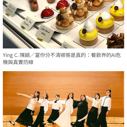
Ying C. 陳穎／當你分不清哪張是真的：餐飲界的AI危
機與真實防線