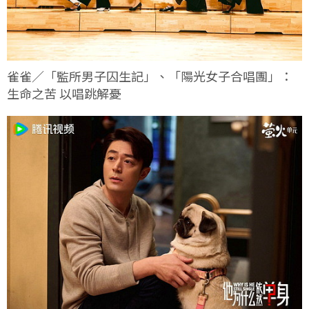
雀雀／「監所男子囚生記」、「陽光女子合唱團」：
生命之苦 以唱跳解憂