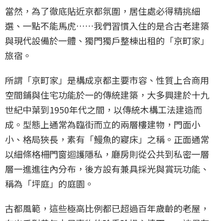
當然，為了徹底貼近京都氛圍，居住處必得精挑細
選、一點不能馬虎……我們習慣入住的是合古老建築
與現代設備於一體、獨門獨戶整棟出租的「京町家」
旅宿。
所謂「京町家」是構成京都主要市容、性質上合商用
空間鋪與住宅功能於一的傳統建築，大多興建於十九
世紀中葉到1950年代之間，以傳統木構工法建造而
成。型態上通常為臨街而立的兩層樓建物，門面小
小、格局狹長，素有「鰻魚的寢床」之稱。正面通常
以細條格柵門窗迴護隱私，廳房則從公共到私密一層
層一進進往內分布，後方設有兼具採光與賞玩功能、
稱為「坪庭」的庭園。
古都風範，這些極高比例都已超過百年歲齡的老屋，