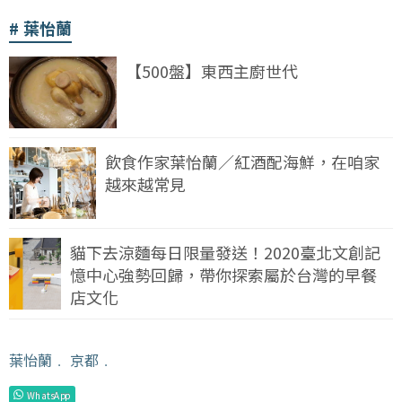
葉怡蘭
【500盤】東西主廚世代
飲食作家葉怡蘭／紅酒配海鮮，在咱家
越來越常見
貓下去涼麵每日限量發送！2020臺北文創記
憶中心強勢回歸，帶你探索屬於台灣的早餐
店文化
葉怡蘭
﹒
京都
﹒
WhatsApp