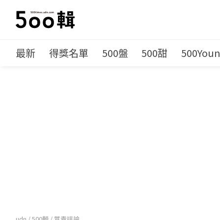
最新
得獎名單
500盤
500甜
500You
udn
/
500輯
/
質青評論