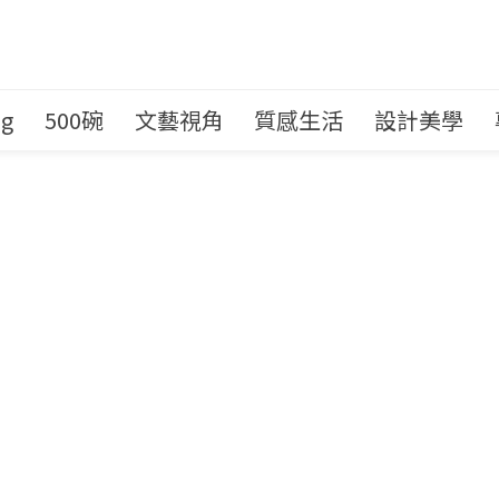
ng
500碗
文藝視角
質感生活
設計美學