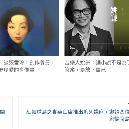
／談張愛玲：創作養分，
音樂人姚謙：讀小說不是為
野珍愛的肖像畫
答案，是放下自己
關
紅氣球島之食華山店推出系列講座，邀請四
家暢聊