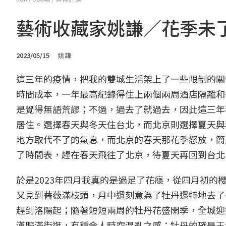
藝術收藏家姚謙／花季未
2023/05/15
姚謙
這三年的疫情，把我的雙城生活架上了一些限制的關
時間成本，一年最高紀錄得住上兩個兩周酒店隔離和
是覺得無語荒謬；不過，過去了就過去，因此這三年
居住。選擇春天與冬天住台北，而北京則選擇夏天與
地方取代不了的氣息，而北京的春天那花季怒放，簡
了時間表，趕在春天飛往了北京，待夏天再回到台北
於是2023年四月我真的是過足了花癮，從四月初
又見到薔薇滿枝頭，月中還刻意為了牡丹還特地去了
趕到洛陽起；隨著短短兩周的牡丹花盛開季，全城迎
漢服滿街逛，有種令人時空混亂之感；牡丹的確是王