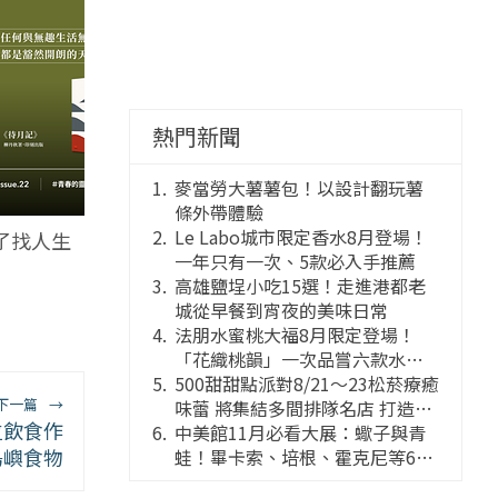
熱門新聞
麥當勞大薯薯包！以設計翻玩薯
條外帶體驗
Le Labo城市限定香水8月登場！
了找人生
一年只有一次、5款必入手推薦
高雄鹽埕小吃15選！走進港都老
城從早餐到宵夜的美味日常
法朋水蜜桃大福8月限定登場！
「花織桃韻」一次品嘗六款水蜜
桃花果大福
500甜甜點派對8/21～23松菸療癒
下一篇
→
味蕾 將集結多間排隊名店 打造靈
位飲食作
感創意的舞台
中美館11月必看大展：蠍子與青
島嶼食物
蛙！畢卡索、培根、霍克尼等66
件國巨典藏亮相