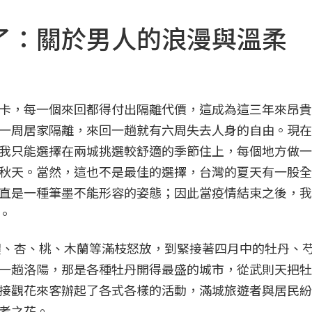
了：關於男人的浪漫與溫柔
卡，每一個來回都得付出隔離代價，這成為這三年來昂貴
一周居家隔離，來回一趟就有六周失去人身的自由。現在
我只能選擇在兩城挑選較舒適的季節住上，每個地方做一
秋天。當然，這也不是最佳的選擇，台灣的夏天有一股全
直是一種筆墨不能形容的姿態；因此當疫情結束之後，我
。
的櫻、杏、桃、木蘭等滿枝怒放，到緊接著四月中的牡丹、
一趟洛陽，那是各種牡丹開得最盛的城市，從武則天把牡
接觀花來客辦起了各式各樣的活動，滿城旅遊者與居民紛
者之花。