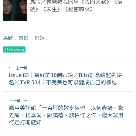
馬欣／韓劇教我的事《我的大叔》《信
號》《未生》《秘密森林》
馬欣
﹒
電影
﹒
影評
﹒
WhatsApp
←
上一篇
Issue 83｜最好的10副眼鏡／Bito創意總監劉耕
名╳TVR 504：不完美也可以變成自己的標誌
下一篇
→
鳳甲美術館「一百坪的散步練習」以何彥諺、鄭
先喻、楊季涓、鄺鎮禧、魏柏任之作，邀大眾用
行走打開感知