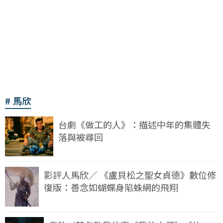
馬欣
台劇《做工的人》：描述中年的集體失
落與被尋回
影評人馬欣／ 《盧貝松之聖女貞德》數位修
復版：善念如蝴蝶身陷蛛網的飛翔