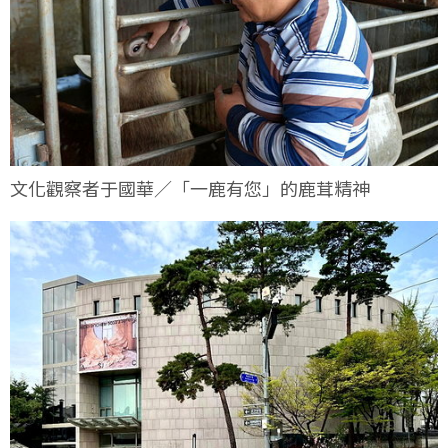
文化觀察者于國華／「一鹿有您」的鹿茸精神