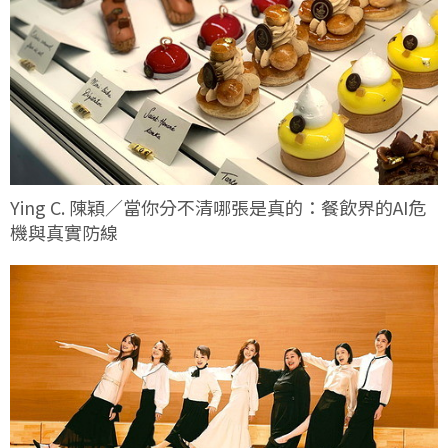
Ying C. 陳穎／當你分不清哪張是真的：餐飲界的AI危
機與真實防線