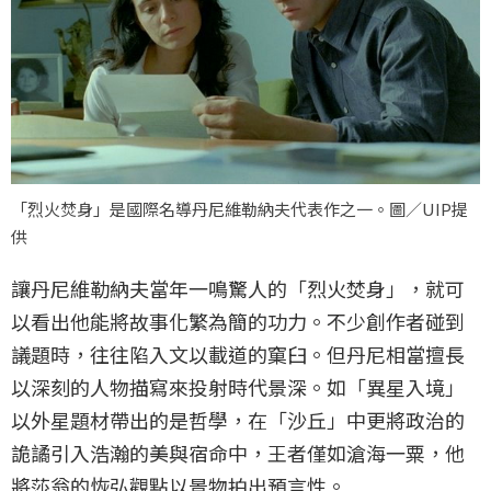
「烈火焚身」是國際名導丹尼維勒納夫代表作之一。圖／UIP提
供
讓丹尼維勒納夫當年一鳴驚人的「烈火焚身」，就可
以看出他能將故事化繁為簡的功力。不少創作者碰到
議題時，往往陷入文以載道的窠臼。但丹尼相當擅長
以深刻的人物描寫來投射時代景深。如「異星入境」
以外星題材帶出的是哲學，在「沙丘」中更將政治的
詭譎引入浩瀚的美與宿命中，王者僅如滄海一粟，他
將莎翁的恢弘觀點以景物拍出預言性。