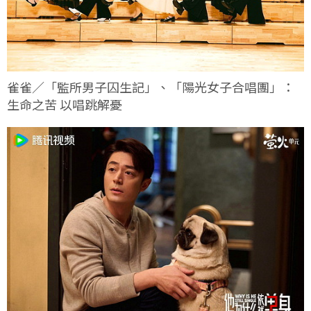
雀雀／「監所男子囚生記」、「陽光女子合唱團」：
生命之苦 以唱跳解憂