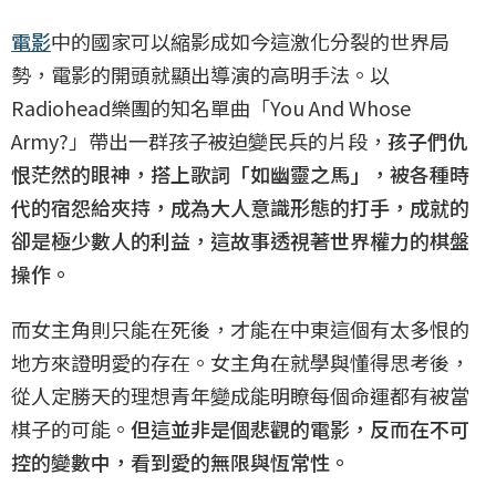
電影
中的國家可以縮影成如今這激化分裂的世界局
勢，電影的開頭就顯出導演的高明手法。以
Radiohead樂團的知名單曲「You And Whose
Army?」帶出一群孩子被迫變民兵的片段，
孩子們仇
恨茫然的眼神，搭上歌詞「如幽靈之馬」，被各種時
代的宿怨給夾持，成為大人意識形態的打手，成就的
卻是極少數人的利益，這故事透視著世界權力的棋盤
操作。
而女主角則只能在死後，才能在中東這個有太多恨的
地方來證明愛的存在。女主角在就學與懂得思考後，
從人定勝天的理想青年變成能明瞭每個命運都有被當
棋子的可能。
但這並非是個悲觀的電影，反而在不可
控的變數中，看到愛的無限與恆常性。