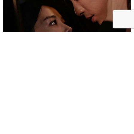
雀雀／「人浮於愛」：一語道盡愛是「什麼都沒有」
的真實本質