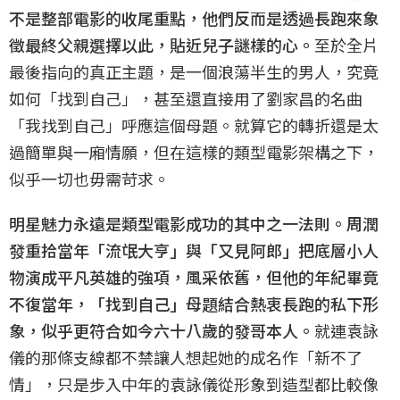
不是整部電影的收尾重點，他們反而是透過長跑來象
徵最終父親選擇以此，貼近兒子謎樣的心。
至於全片
最後指向的真正主題，是一個浪蕩半生的男人，究竟
如何「找到自己」，甚至還直接用了劉家昌的名曲
「我找到自己」呼應這個母題。就算它的轉折還是太
過簡單與一廂情願，但在這樣的類型電影架構之下，
似乎一切也毋需苛求。
明星魅力永遠是類型電影成功的其中之一法則。周潤
發重拾當年「流氓大亨」與「又見阿郎」把底層小人
物演成平凡英雄的強項，風采依舊，但他的年紀畢竟
不復當年，「找到自己」母題結合熱衷長跑的私下形
象，似乎更符合如今六十八歲的發哥本人。
就連袁詠
儀的那條支線都不禁讓人想起她的成名作「新不了
情」，只是步入中年的袁詠儀從形象到造型都比較像