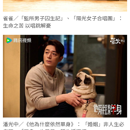
雀雀／「監所男子囚生記」、「陽光女子合唱團」：
生命之苦 以唱跳解憂
潘光中／《他為什麼依然單身》： 「婚姻」非人生必