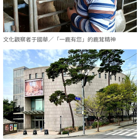
文化觀察者于國華／「一鹿有您」的鹿茸精神