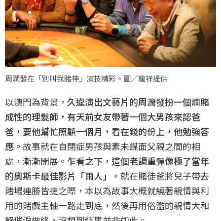
周潤發在「別叫我賭神」演技精彩。圖／龍祥提供
以澳門為背景，
久違演出文藝片的周潤發扮一個爛賭
成性的理髮師，有天前女友帶著一個大男孩來認爸
爸，要他幫忙照顧一個月，看在錢的份上，他勉強答
應。
故事就在自閉症男孩與素未謀面父親之間的相
處，漸漸開展。
乍看之下，這個老調重彈像極了當年
的奧斯卡最佳影片「雨人」。
就在賭徒爸將兒子帶去
賭場連勝皆捷之際，本以為故事大概就繞著親情與利
用的賭戲主軸一路走到底，然後再用俗濫的親情大和
解催淚做終，沒想到結果並非如此。