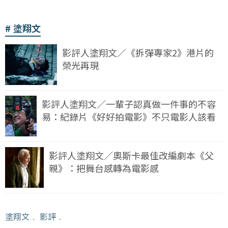
塗翔文
影評人塗翔文／《拆彈專家2》港片的
榮光再現
影評人塗翔文／一輩子認真做一件事的不容
易：紀錄片《好好拍電影》不只電影人該看
影評人塗翔文／奧斯卡最佳改編劇本《父
親》：把舞台感轉為電影感
塗翔文
﹒
影評
﹒