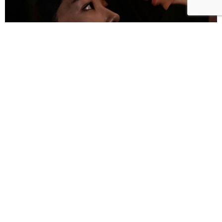
雀雀／「人浮於愛」：一語道盡愛是「什麼都沒有」
的真實本質