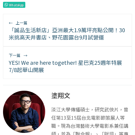
WhatsApp
←
上一篇
「誠品生活新店」亞洲最大1.9萬坪亮點公開！30
米挑高天井書店、野花園露台9月試營運
下一篇
→
YES! We are here together! 星巴克25週年特展
7/8起華山開展
塗翔文
淡江大學傳播碩士，研究武俠片，曾
任第13至15屆台北電影節策展人等
職。現為台灣藝術大學電影系兼任講
師，並為「聯合報」、「財訊」等專