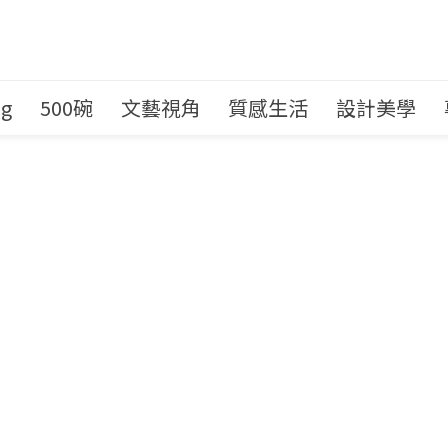
ng
500碗
文藝視角
質感生活
設計美學