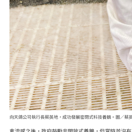
向天鴿公司執行長蔡英地，成功發展密閉式科技養鵝。圖／蔡
禽流感之後，政府鼓勵非開放式養鵝，但當時並沒有