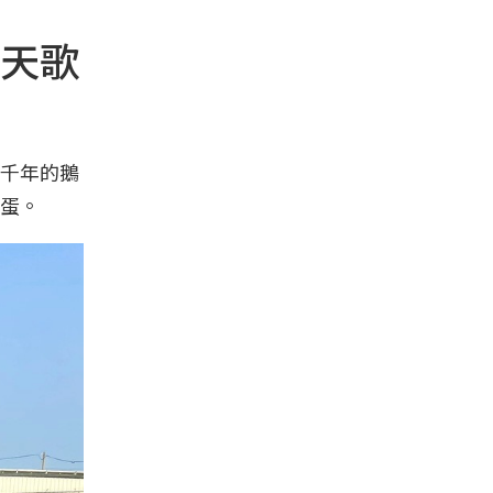
天歌
千年的鵝
蛋。