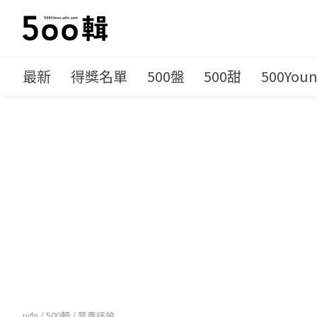
最新
得獎名單
500盤
500甜
500You
udn
/
500輯
/
質青評論