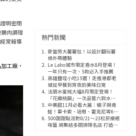
證明密閉
凍鵝肉調理
熱門新聞
經常報導
麥當勞大薯薯包！以設計翻玩薯
條外帶體驗
Le Labo城市限定香水8月登場！
品加工廠，
一年只有一次、5款必入手推薦
高雄鹽埕小吃15選！走進港都老
城從早餐到宵夜的美味日常
法朋水蜜桃大福8月限定登場！
「花織桃韻」一次品嘗六款水蜜
桃花果大福
中美館11月必看大展：蠍子與青
蛙！畢卡索、培根、霍克尼等66
件國巨典藏亮相
500甜甜點派對8/21～23松菸療癒
味蕾 將集結多間排隊名店 打造靈
感創意的舞台