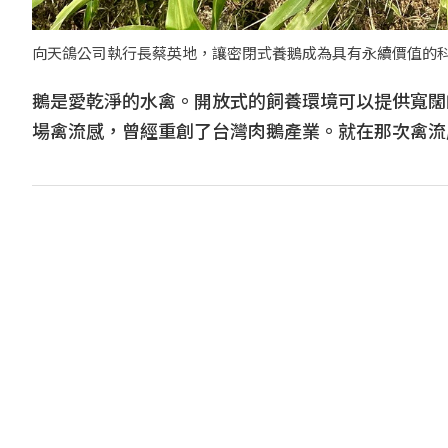
向天鴿公司執行長蔡英地，讓密閉式養鵝成為具有永續價值的
鵝是愛乾淨的水禽。開放式的飼養環境可以提供寬闊
場禽流感，曾經重創了台灣肉鵝產業。就在那次禽流