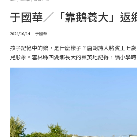
于國華／「靠鵝養大」返
2024/10/14
于國華
孩子記憶中的鵝，是什麼樣子？唐朝詩人駱賓王七歲
兒形象。雲林縣四湖鄉長大的蔡英地記得，讀小學時