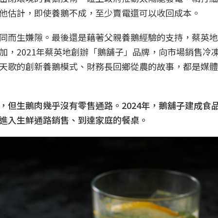
他估計，即使養鵝不成，至少賣電還可以收回成本。
同而生嫌隙。最後還是藉著父親養鵝經驗的支持，蔡英地
加，2021年蔡英地創辦「鵝舖子」品牌，向市場銷售冷
天歌的創新養鵝模式、財務長回鄉從農的故事，都是媒體
，但生鵝肉幾乎沒有零售通路。2024年，鵝舖子建成食
以進入生鮮通路銷售、到達家庭的餐桌。