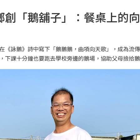
鄉創「鵝舖子」：餐桌上的向
在《詠鵝》詩中寫下「鵝鵝鵝，曲項向天歌」，成為流傳
，下課十分鐘也要跑去學校旁邊的鵝場，協助父母撿拾鵝