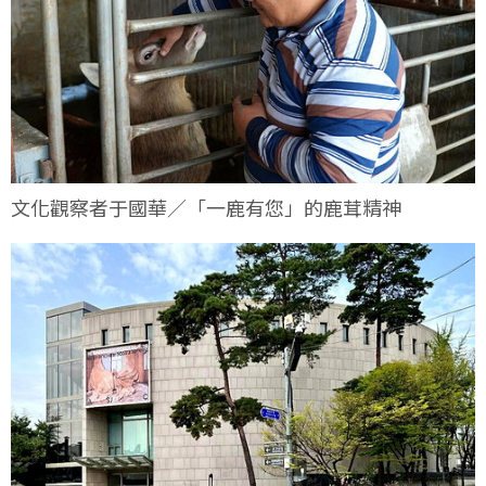
文化觀察者于國華／「一鹿有您」的鹿茸精神