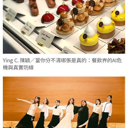
Ying C. 陳穎／當你分不清哪張是真的：餐飲界的AI危
機與真實防線