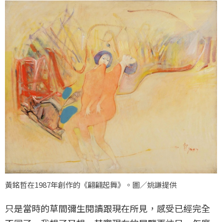
黃銘哲在1987年創作的《翩翩起舞》。圖／姚謙提供
只是當時的草間彌生閱讀跟現在所見，感受已經完全