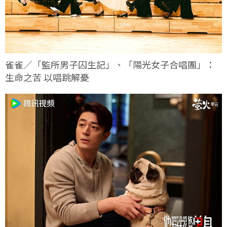
雀雀／「監所男子囚生記」、「陽光女子合唱團」：
生命之苦 以唱跳解憂