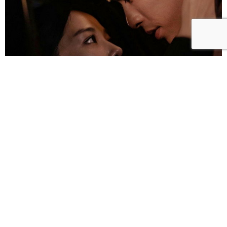
雀雀／「人浮於愛」：一語道盡愛是「什麼都沒有」
的真實本質