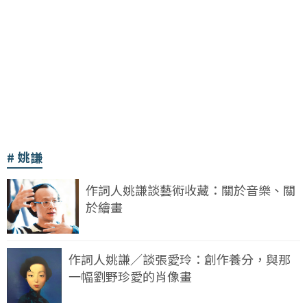
姚謙
作詞人姚謙談藝術收藏：關於音樂、關
於繪畫
作詞人姚謙／談張愛玲：創作養分，與那
一幅劉野珍愛的肖像畫