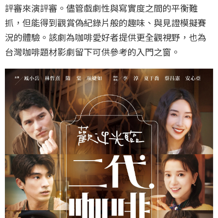
評審來演評審。儘管戲劇性與寫實度之間的平衡難
抓，但能得到觀賞偽紀錄片般的趣味、與見證模擬賽
況的體驗。該劇為咖啡愛好者提供更全觀視野，也為
台灣咖啡題材影劇留下可供參考的入門之窗。