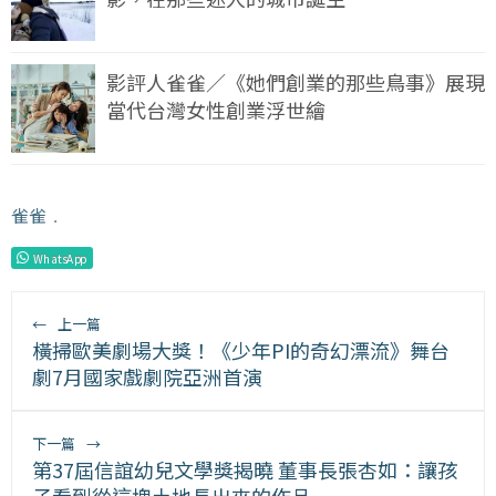
影評人雀雀／《她們創業的那些鳥事》展現
當代台灣女性創業浮世繪
雀雀
﹒
WhatsApp
←
上一篇
橫掃歐美劇場大獎！《少年PI的奇幻漂流》舞台
劇7月國家戲劇院亞洲首演
下一篇
→
第37屆信誼幼兒文學獎揭曉 董事長張杏如：讓孩