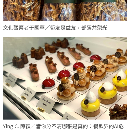
文化觀察者于國華／筍友是益友，部落共榮光
Ying C. 陳穎／當你分不清哪張是真的：餐飲界的AI危