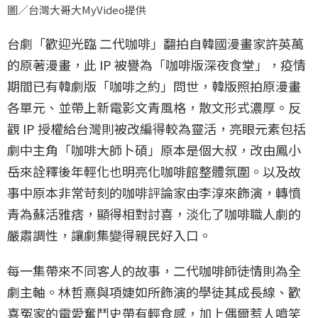
圖／台灣大哥大MyVideo提供
台劇「歡迎光臨 二代咖啡」翻拍自韓國漫畫家許英萬
的原著漫畫，此 IP 被譽為「咖啡版深夜食堂」，疫情
期間已有韓劇版「咖啡之約」問世，韓版照拍原漫畫
各單元、並帶上新電影文青風格，散文形式濃厚。反
觀 IP 授權給台灣則被改編得較為靈活，亮眼元素包括
劇中主角「咖啡大師卜碩」原本是個大叔，改由鳳小
岳來詮釋後年輕化也明亮化咖啡館整體氛圍。以及故
事中原本非常苛刻的咖啡評論家由李淳來飾演，轉憤
青為蘇活雅痞，顯得相對討喜，淡化了咖啡職人劇的
嚴肅調性，讓劇集變得親民好入口。
每一集帶來不同客人的故事，二代咖啡師徒情則為全
劇主軸。林哲熹與項婕如所飾演的學徒其成長線、歡
喜冤家的電愛奮鬥史帶有輕食感，加上偶爾惹人噴笑