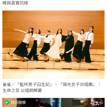
機與真實防線
雀雀／「監所男子囚生記」、「陽光女子合唱團」：
生命之苦 以唱跳解憂