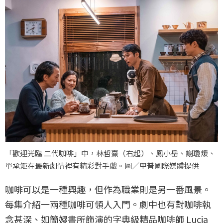
「歡迎光臨 二代咖啡」中，林哲熹（右起）、鳳小岳、謝瓊煖、
單承矩在最新劇情裡有精彩對手戲。圖／甲普國際媒體提供
咖啡可以是一種興趣，但作為職業則是另一番風景。
每集介紹一兩種咖啡可領人入門。劇中也有對咖啡執
念甚深、如簡嫚書所飾演的字典級精品咖啡師 Lucia