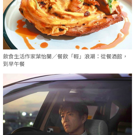
飲食生活作家葉怡蘭／餐飲「輕」浪潮：從餐酒館，
到早午餐