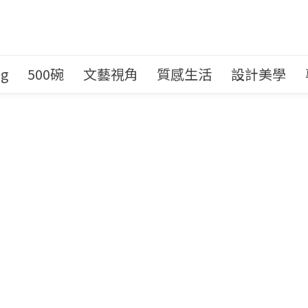
ng
500碗
文藝視角
質感生活
設計美學