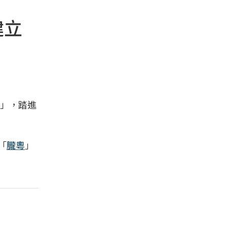
建立
」，踏進
「
朧粵
」