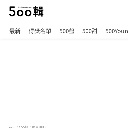
最新
得獎名單
500盤
500甜
500You
udn
/
500輯
/
質青時代