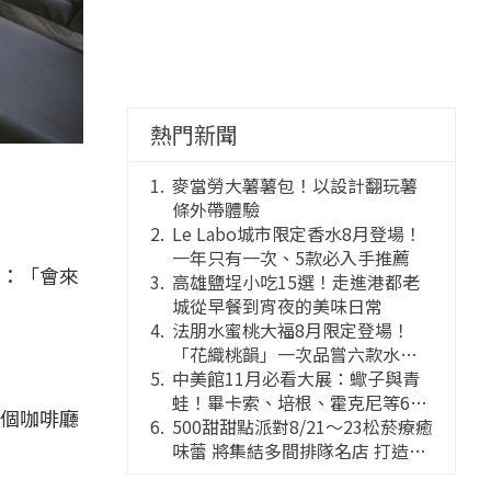
熱門新聞
麥當勞大薯薯包！以設計翻玩薯
條外帶體驗
Le Labo城市限定香水8月登場！
一年只有一次、5款必入手推薦
：「會來
高雄鹽埕小吃15選！走進港都老
城從早餐到宵夜的美味日常
法朋水蜜桃大福8月限定登場！
「花織桃韻」一次品嘗六款水蜜
桃花果大福
中美館11月必看大展：蠍子與青
蛙！畢卡索、培根、霍克尼等66
個咖啡廳
件國巨典藏亮相
500甜甜點派對8/21～23松菸療癒
味蕾 將集結多間排隊名店 打造靈
感創意的舞台