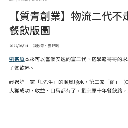
【質青創業】物流二代不
餐飲版圖
2022/06/14
錢欽青、袁世珮
劉宗原
本來可以當個安逸的富二代，搭學霸哥哥的求
了餐飲界。
經過第一家「L先生」的順風順水，第二家「蘭」（Orch
大獲成功，收益、口碑都有了，劉宗原十年餐飲路，