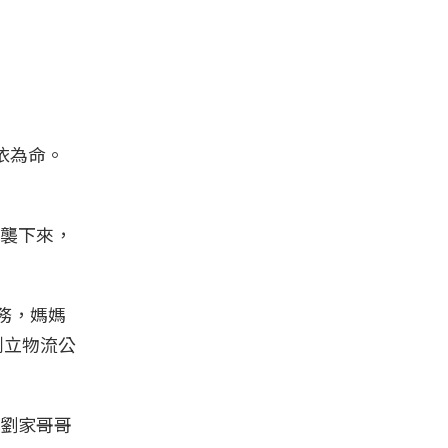
依為命。
襲下來，
務，媽媽
創立物流公
劉家哥哥