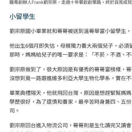
朧粵創辦人Frank劉宗原，走過十年餐飲創業路，終於自我成
小留學生
劉宗原國小畢業就和哥哥被送到溫哥華當小留學生，1
他出生6個月即失怙，母親獨力養大兩個兒子，必須
那時，媽媽給兒子的唯一要求是：「不菸、不酒、不
劉宗原做到了，很大原因是有優秀的哥哥當榜樣，哥
沒想到竟一路跟進維多利亞大學生物化學系，實在不
畢業典禮隔天，他就飛回台灣，原因是想趕緊幫媽媽
學歷很好，為了還債和養家，最辛苦時身兼四、五份
司。
劉宗原回台進入物流公司，哥哥則是生化讀完又讀會