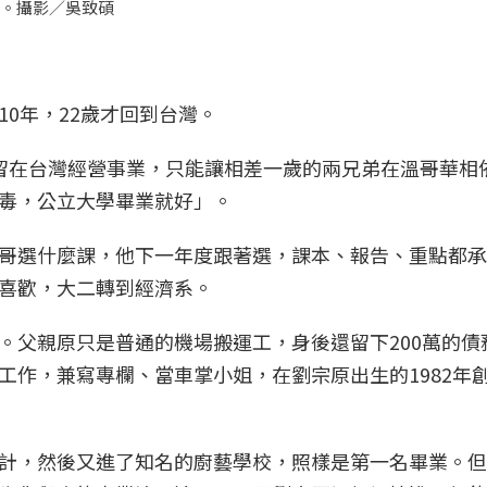
就。攝影／吳致碩
0年，22歲才回到台灣。
留在台灣經營事業，只能讓相差一歲的兩兄弟在溫哥華相
毒，公立大學畢業就好」。
哥選什麼課，他下一年度跟著選，課本、報告、重點都承
喜歡，大二轉到經濟系。
。父親原只是普通的機場搬運工，身後還留下200萬的債
工作，兼寫專欄、當車掌小姐，在劉宗原出生的1982年
計，然後又進了知名的廚藝學校，照樣是第一名畢業。但